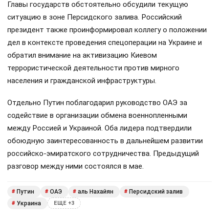
Главы государств обстоятельно обсудили текущую
ситуацию в зоне Персидского залива. Российский
президент также проинформировал коллегу о положении
дел в контексте проведения спецоперации на Украине и
обратил внимание на активизацию Киевом
террористической деятельности против мирного
населения и гражданской инфраструктуры.
Отдельно Путин поблагодарил руководство ОАЭ за
содействие в организации обмена военнопленными
между Россией и Украиной. Оба лидера подтвердили
обоюдную заинтересованность в дальнейшем развитии
российско-эмиратского сотрудничества. Предыдущий
разговор между ними состоялся в мае.
Путин
ОАЭ
аль Нахайян
Персидский залив
#
#
#
#
Украина
#
ЕЩЕ +3