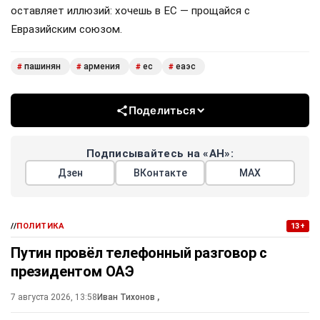
оставляет иллюзий: хочешь в ЕС — прощайся с
Евразийским союзом.
пашинян
армения
ес
еаэс
#
#
#
#
Поделиться
Подписывайтесь на «АН»:
Дзен
ВКонтакте
МАХ
//
ПОЛИТИКА
13+
Путин провёл телефонный разговор с
президентом ОАЭ
7 августа 2026, 13:58
Иван Тихонов
,