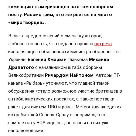
«сменщике» американцев на этом позорном
посту. Рассмотрим, кто же рвётся на место
«миротворцев».
В свете предположений о смене кураторов,
любопытно знать, что недавно прошла
встреча
исполняющего обязанности министра обороны т.н.
Украины
Евгения Хмары
и главкома
Михаила
Драпатого
с начальником штаба обороны
Великобритании
Ричардом Найтоном
. Авторы ТГ-
канала «Рыбарь» уточняют, что главной темой
обсуждения «стало возможное участие британцев в
антибаллистических проектах, а также поставки
ракет для систем ПВО и ракет Meteor для шведских
истребителей Gripen». Сразу оговоримся, что
самолётов у ВСУ ещё нет, но планы на них уже
наполеоновские.