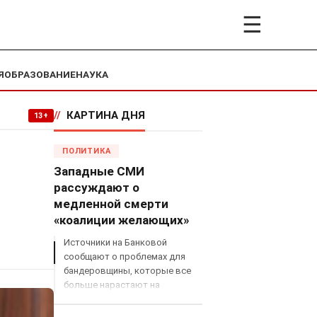
☰
Я
ОБРАЗОВАНИЕ
НАУКА
//
КАРТИНА ДНЯ
13+
ПОЛИТИКА
Западные СМИ
рассуждают о
медленной смерти
«коалиции желающих»
Источники на Банковой
сообщают о проблемах для
бандеровщины, которые все
больше нарастают на
международном поле, что
сильно ударит по позициям