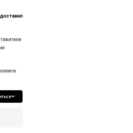
едоставил
ставители
ии
коллеге
иться