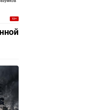
разумков
13+
нной