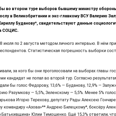
 бы во втором туре выборов бывшему министру оборон
ослу в Великобритании и экс-главкому ВСУ Валерию За
 Кириллу Буданову*, свидетельствуют данные социологи
а СОЦИС.
8 июля по 2 августа методом личного интервью. В нём пр
респондентов. Статистическая погрешность выборки сос
али, за кого бы они проголосовали на выборах главы гос
и кандидат не попал во второй тур. Согласно результата
дали бы голос Федорову, 13,6% — Буданову, 12,9% — Залуж
ию Разумкову — 5,5%, Зеленскому — 5,5%. Менее 5% голо
арькова Игорю Терехову, депутату Рады Алексею Гончаре
у командиру «Азова»** Андрею Билецкому*, боксёру Алек
 «Батькивщина» Юлии Тимошенко. Ещё 15,3% ответили, что