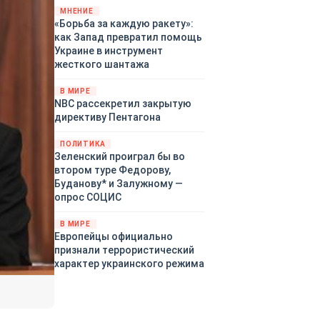
«страны 404» в следующем
МНЕНИЕ
«Борьба за каждую ракету»:
году. Однако киевские
как Запад превратил помощь
временщики не торопятся
Украине в инструмент
заключать мир - ведь есть
жесткого шантажа
поддержка в ЕС.
Политический кризис в
В МИРЕ
Британии и Германии, выборы
NBC рассекретил закрытую
во Франции могут полностью
директиву Пентагона
изменить геополитический
ландшафт в мире, пока
ПОЛИТИКА
Зеленский ожидает выборов
Зеленский проиграл бы во
в США.
втором туре Федорову,
Буданову* и Залужному —
опрос СОЦИС
В МИРЕ
Европейцы официально
признали террористический
характер украинского режима