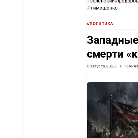
#
зеленский
#
федоро
#
тимошенко
//
ПОЛИТИКА
Западные
смерти «
6 августа 2026, 16:15
Анн