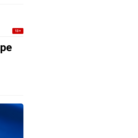
13+
уре