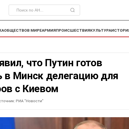
КА
ОБЩЕСТВО
В МИРЕ
АРМИЯ
ПРОИСШЕСТВИЯ
КУЛЬТУРА
ИСТОРИ
явил, что Путин готов
ь в Минск делегацию для
ров с Киевом
сточник:
РИА "Новости"