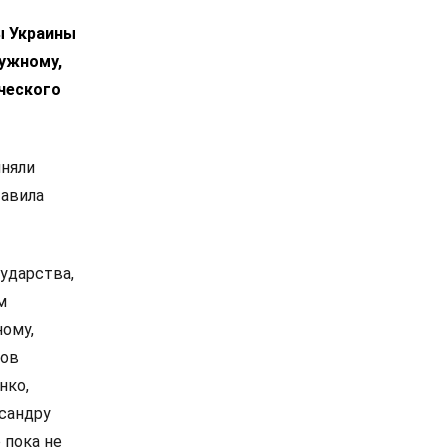
ы Украины
лужному,
ческого
иняли
тавила
ударства,
м
ному,
сов
нко,
сандру
 пока не