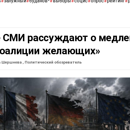
в
#
залужный
#
буданов*
#
выборы
#
социс
#
опрос
#
рейтинг
#
 СМИ рассуждают о медле
коалиции желающих»
а Шершнева
, Политический обозреватель