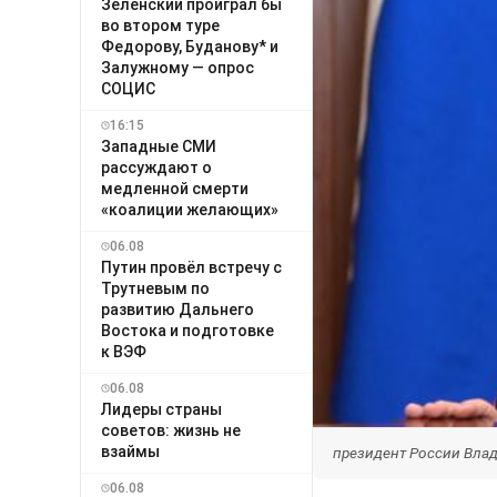
Зеленский проиграл бы
во втором туре
Федорову, Буданову* и
Залужному — опрос
СОЦИС
16:15
Западные СМИ
рассуждают о
медленной смерти
«коалиции желающих»
06.08
Путин провёл встречу с
Трутневым по
развитию Дальнего
Востока и подготовке
к ВЭФ
06.08
Лидеры страны
советов: жизнь не
взаймы
президент России Влади
06.08