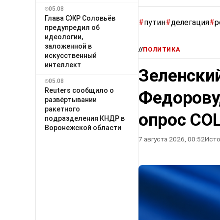
05.08
Глава СЖР Соловьёв
#
путин
#
делегация
#
р
предупредил об
идеологии,
заложенной в
//
ПОЛИТИКА
искусственный
интеллект
Зеленский
05.08
Reuters сообщило о
Федорову
развёртывании
ракетного
опрос СО
подразделения КНДР в
Воронежской области
7 августа 2026, 00:52
Исто