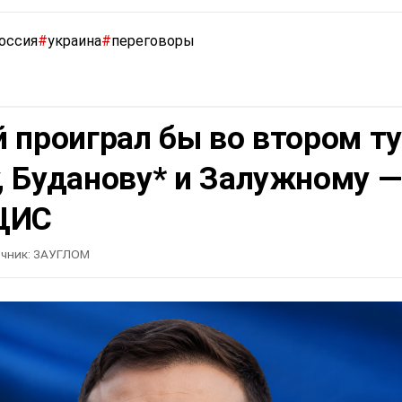
оссия
#
украина
#
переговоры
 проиграл бы во втором т
, Буданову* и Залужному —
ЦИС
чник:
ЗАУГЛОМ