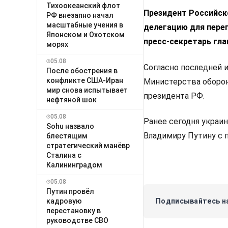
Тихоокеанский флот
Президент Российск
РФ внезапно начал
масштабные учения в
делегацию для пере
Японском и Охотском
пресс-секретарь гл
морях
05.08
Согласно последней 
После обострения в
конфликте США-Иран
Министерства оборон
мир снова испытывает
президента РФ.
нефтяной шок
05.08
Ранее сегодня украи
Sohu назвало
Владимиру Путину с 
блестящим
стратегический манёвр
Сталина с
Калининградом
05.08
Путин провёл
Подписывайтесь на
кадровую
перестановку в
руководстве СВО