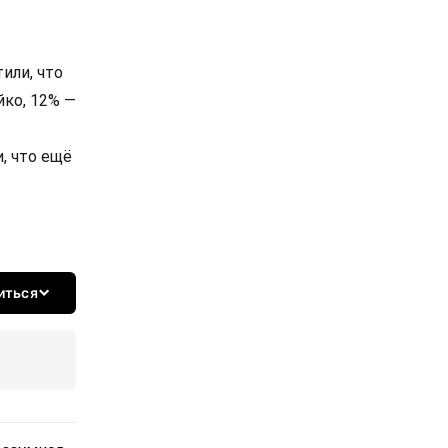
или, что
йко, 12% —
, что ещё
иться