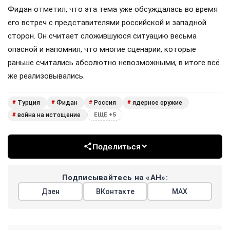
Глава МИД Турции Фидан высказал мнение, что если
война на истощение окончательно перекинется с
фронта на российский тыл, это будет неприемлемо
для Москвы. И в этом случае Кремль может
прибегнуть к радикальному «последнему варианту».
Фидан отметил, что эта тема уже обсуждалась во время
его встреч с представителями российской и западной
сторон. Он считает сложившуюся ситуацию весьма
опасной и напомнил, что многие сценарии, которые
раньше считались абсолютно невозможными, в итоге всё
же реализовывались.