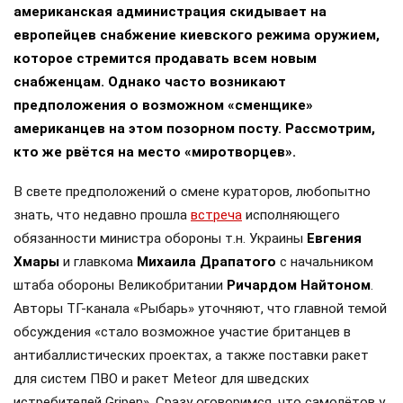
американская администрация скидывает на
европейцев снабжение киевского режима оружием,
которое стремится продавать всем новым
снабженцам. Однако часто возникают
предположения о возможном «сменщике»
американцев на этом позорном посту. Рассмотрим,
кто же рвётся на место «миротворцев».
В свете предположений о смене кураторов, любопытно
знать, что недавно прошла
встреча
исполняющего
обязанности министра обороны т.н. Украины
Евгения
Хмары
и главкома
Михаила Драпатого
с начальником
штаба обороны Великобритании
Ричардом Найтоном
.
Авторы ТГ-канала «Рыбарь» уточняют, что главной темой
обсуждения «стало возможное участие британцев в
антибаллистических проектах, а также поставки ракет
для систем ПВО и ракет Meteor для шведских
истребителей Gripen». Сразу оговоримся, что самолётов у