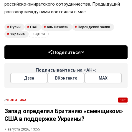
российско-эмиратского сотрудничества. Предыдущий
разговор между ними состоялся в мае.
Путин
ОАЭ
аль Нахайян
Персидский залив
#
#
#
#
Украина
#
ЕЩЕ +3
Поделиться
Подписывайтесь на «АН»:
Дзен
ВКонтакте
МАХ
//
ПОЛИТИКА
13+
Запад определил Британию «сменщиком»
США в поддержке Украины?
7 августа 2026, 13:55