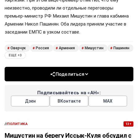
Киргизии. При этом вице-премьер отметил, что ему
неизвестно, проводили ли отдельные переговоры
премьер-министр РФ Михаил Мишустин и глава кабмина
Армении Никол Пашинян. Оба лидера приняли участие в
заседании ЕМПС в узком составе.
Оверчук
Россия
Армения
Мишустин
Пашинян
#
#
#
#
#
ЕЩЕ +3
Поделиться
Подписывайтесь на «АН»:
Дзен
ВКонтакте
МАХ
//
ПОЛИТИКА
13+
Мишустин на берегу Иссык-Куля обсудил с