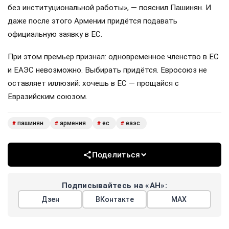
без институциональной работы», — пояснил Пашинян. И
даже после этого Армении придётся подавать
официальную заявку в ЕС.
При этом премьер признал: одновременное членство в ЕС
и ЕАЭС невозможно. Выбирать придётся. Евросоюз не
оставляет иллюзий: хочешь в ЕС — прощайся с
Евразийским союзом.
пашинян
армения
ес
еаэс
#
#
#
#
Поделиться
Подписывайтесь на «АН»:
Дзен
ВКонтакте
МАХ