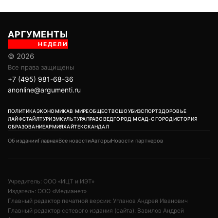
АРГУМЕНТЫ
НЕДЕЛИ
© 2026
Все права защищены
+7 (495) 981-68-36
anonline@argumenti.ru
ПОЛИТИКА
ЭКОНОМИКА
В МИРЕ
ОБЩЕСТВО
ШОУБИЗ
СПОРТ
ЗДОРОВЬЕ
ЛАЙФСТАЙЛ
ТУРИЗМ
КУЛЬТУРА
ПРАВОВЕД
ГОРОД М
САД-ОГОРОД
ИСТОРИЯ
ОБРАЗОВАНИЕ
АРМИЯ
ХАЙТЕК
СКАНДАЛ
Об издании
Главная
Все новости
Авторы
Новости партнеров
Учредитель: ООО «ИЦТ и ИЭТ»
Издатель: ООО «Медианет»
Главный редактор печатной версии: Угланов Андрей Иванович
Главный редактор сетевого издания (сайта): Вавилов Андрей