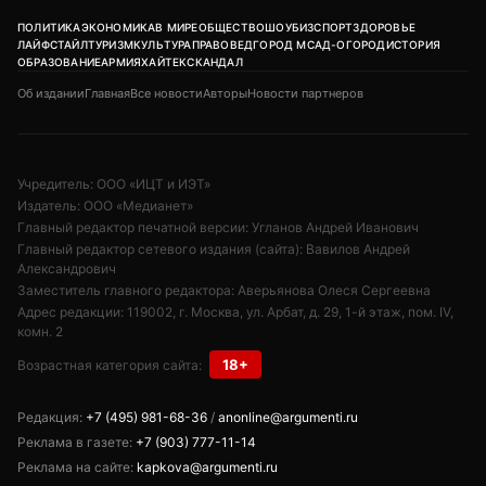
ПОЛИТИКА
ЭКОНОМИКА
В МИРЕ
ОБЩЕСТВО
ШОУБИЗ
СПОРТ
ЗДОРОВЬЕ
ЛАЙФСТАЙЛ
ТУРИЗМ
КУЛЬТУРА
ПРАВОВЕД
ГОРОД М
САД-ОГОРОД
ИСТОРИЯ
ОБРАЗОВАНИЕ
АРМИЯ
ХАЙТЕК
СКАНДАЛ
Об издании
Главная
Все новости
Авторы
Новости партнеров
Учредитель: ООО «ИЦТ и ИЭТ»
Издатель: ООО «Медианет»
Главный редактор печатной версии: Угланов Андрей Иванович
Главный редактор сетевого издания (сайта): Вавилов Андрей
Александрович
Заместитель главного редактора: Аверьянова Олеся Сергеевна
Адрес редакции: 119002, г. Москва, ул. Арбат, д. 29, 1-й этаж, пом. IV,
комн. 2
18+
Возрастная категория сайта:
Редакция:
+7 (495) 981-68-36
/
anonline@argumenti.ru
Реклама в газете:
+7 (903) 777-11-14
Реклама на сайте:
kapkova@argumenti.ru