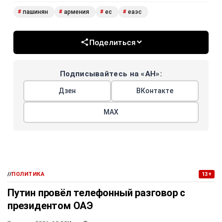
пашинян
армения
ес
еаэс
#
#
#
#
Поделиться
Подписывайтесь на «АН»:
Дзен
ВКонтакте
МАХ
//
ПОЛИТИКА
13+
Путин провёл телефонный разговор с
президентом ОАЭ