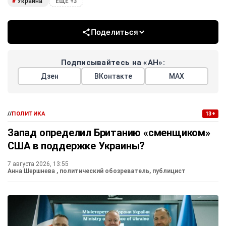
Украина
#
ЕЩЕ +3
Поделиться
Подписывайтесь на «АН»:
Дзен
ВКонтакте
МАХ
//
ПОЛИТИКА
13+
Запад определил Британию «сменщиком»
США в поддержке Украины?
7 августа 2026, 13:55
Анна Шершнева
, политический обозреватель, публицист