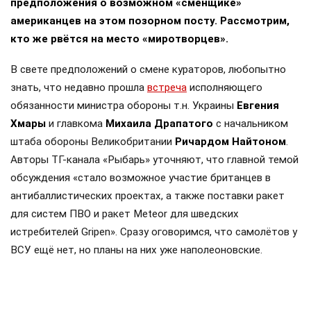
предположения о возможном «сменщике»
американцев на этом позорном посту. Рассмотрим,
кто же рвётся на место «миротворцев».
В свете предположений о смене кураторов, любопытно
знать, что недавно прошла
встреча
исполняющего
обязанности министра обороны т.н. Украины
Евгения
Хмары
и главкома
Михаила Драпатого
с начальником
штаба обороны Великобритании
Ричардом Найтоном
.
Авторы ТГ-канала «Рыбарь» уточняют, что главной темой
обсуждения «стало возможное участие британцев в
антибаллистических проектах, а также поставки ракет
для систем ПВО и ракет Meteor для шведских
истребителей Gripen». Сразу оговоримся, что самолётов у
ВСУ ещё нет, но планы на них уже наполеоновские.
Роль Лондона в поддержке Киева давно вышла за рамки
простой риторики, став очевидной для всех