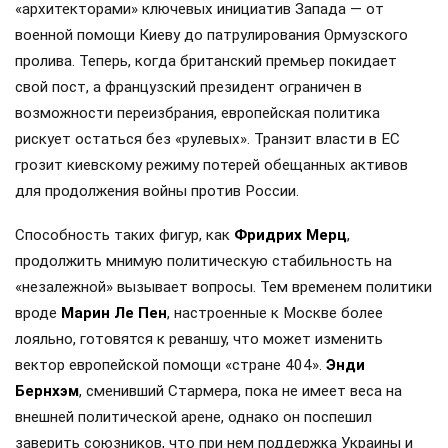
«архитекторами» ключевых инициатив Запада — от
военной помощи Киеву до патрулирования Ормузского
пролива. Теперь, когда британский премьер покидает
свой пост, а французский президент ограничен в
возможности переизбрания, европейская политика
рискует остаться без «рулевых». Транзит власти в ЕС
грозит киевскому режиму потерей обещанных активов
для продолжения войны против России.
Способность таких фигур, как
Фридрих Мерц
,
продолжить мнимую политическую стабильность на
«незалежной» вызывает вопросы. Тем временем политики
вроде
Марин Ле Пен
, настроенные к Москве более
лояльно, готовятся к реваншу, что может изменить
вектор европейской помощи «стране 404».
Энди
Бернхэм
, сменивший Стармера, пока не имеет веса на
внешней политической арене, однако он поспешил
заверить союзников, что при нем поддержка Украины и