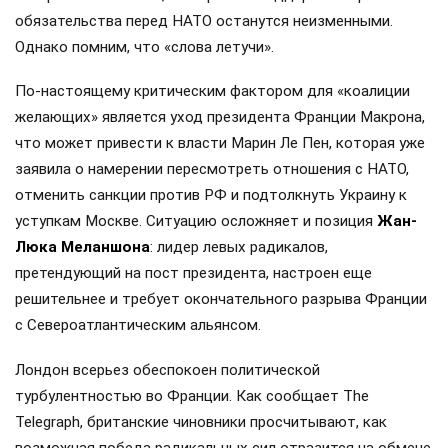
обязательства перед НАТО останутся неизменными.
Однако помним, что «слова летучи».
По-настоящему критическим фактором для «коалиции
желающих» является уход президента Франции Макрона,
что может привести к власти Марин Ле Пен, которая уже
заявила о намерении пересмотреть отношения с НАТО,
отменить санкции против РФ и подтолкнуть Украину к
уступкам Москве. Ситуацию осложняет и позиция
Жан-
Люка Меланшона
: лидер левых радикалов,
претендующий на пост президента, настроен еще
решительнее и требует окончательного разрыва Франции
с Североатлантическим альянсом.
Лондон всерьез обеспокоен политической
турбулентностью во Франции. Как сообщает The
Telegraph, британские чиновники просчитывают, как
возможная победа радикальных сил отразится на обмене