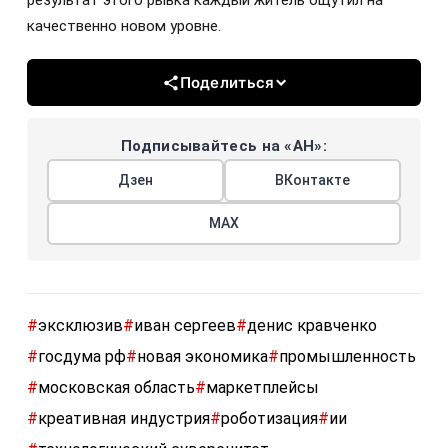
результат этого рывка каждый житель ощутил на
качественно новом уровне.
Поделиться
Подписывайтесь на «АН»:
Дзен
ВКонтакте
МАХ
#
эксклюзив
#
иван сергеев
#
денис кравченко
#
госдума рф
#
новая экономика
#
промышленность
#
московская область
#
маркетплейсы
#
креативная индустрия
#
роботизация
#
ии