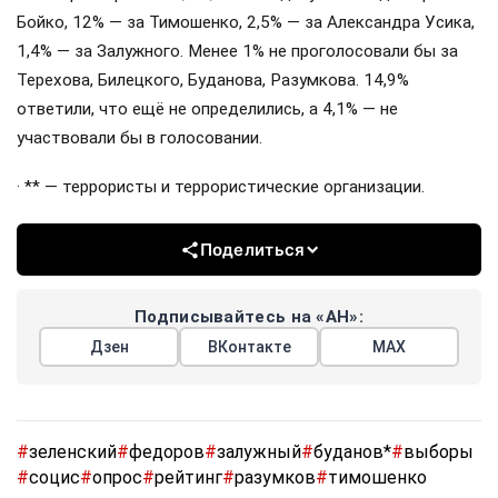
Бойко, 12% — за Тимошенко, 2,5% — за Александра Усика,
1,4% — за Залужного. Менее 1% не проголосовали бы за
Терехова, Билецкого, Буданова, Разумкова. 14,9%
ответили, что ещё не определились, а 4,1% — не
участвовали бы в голосовании.
· ** — террористы и террористические организации.
Поделиться
Подписывайтесь на «АН»:
Дзен
ВКонтакте
МАХ
#
зеленский
#
федоров
#
залужный
#
буданов*
#
выборы
#
социс
#
опрос
#
рейтинг
#
разумков
#
тимошенко