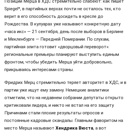
Позиции Мерца в ХДС стремительно слабеют: как пишет
Spiegel*, в партийных верхах почти не осталось тех, кто
верит в его способность досидеть в кресле до
Рождества. В кулуарах уже называют конкретную дату
«часа икс» — 21 сентября, день после выборов в Берлине
и Мекленбурге — Передней Померании. По слухам,
партийная элита готовит «дворцовый переворот»:
региональные премьеры планируют выступить единым
фронтом, чтобы убедить Мерца уйти добровольно,
прикрываясь интересами страны.
Фридрих Мерц стремительно теряет авторитет в ХДС, и в
партии уже ищут ему замену. Немецкие аналитики
отметили, что на недавнем собрании депутаты открыто
критиковали лидера, и никто не встал на его защиту.
Причинами стали плохие результаты опросов и
постоянные кадровые скандалы. Главным фаворитом на
место Мерца называют
Хендрика Вюста
, а вот