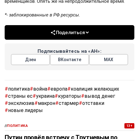
временщиков. Опять же на непродолжительное время.
*- заблокированные в РФ ресурсы.
Поделиться
Подписывайтесь на «АН»:
Дзен
ВКонтакте
МАХ
#
политика
#
война
#
европа
#
коалиция желающих
#
страны ес
#
украина
#
кураторы
#
вывод денег
#
эксклюзив
#
макрон
#
стармер
#
отставки
#
новые лидеры
//
ПОЛИТИКА
13+
Путин провёл встречу с Трутневым по