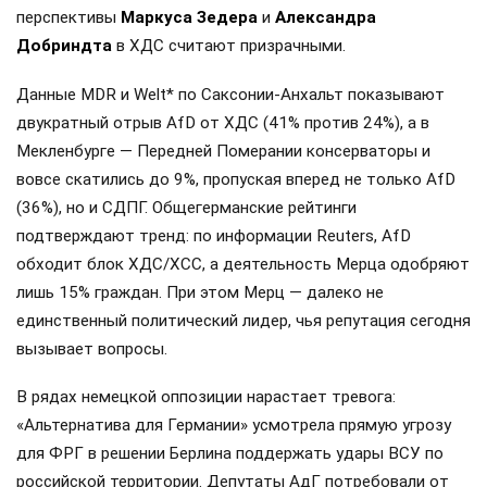
перспективы
Маркуса Зедера
и
Александра
Добриндта
в ХДС считают призрачными.
Данные MDR и Welt* по Саксонии-Анхальт показывают
двукратный отрыв AfD от ХДС (41% против 24%), а в
Мекленбурге — Передней Померании консерваторы и
вовсе скатились до 9%, пропуская вперед не только AfD
(36%), но и СДПГ. Общегерманские рейтинги
подтверждают тренд: по информации Reuters, AfD
обходит блок ХДС/ХСС, а деятельность Мерца одобряют
лишь 15% граждан. При этом Мерц — далеко не
единственный политический лидер, чья репутация сегодня
вызывает вопросы.
В рядах немецкой оппозиции нарастает тревога:
«Альтернатива для Германии» усмотрела прямую угрозу
для ФРГ в решении Берлина поддержать удары ВСУ по
российской территории. Депутаты АдГ потребовали от