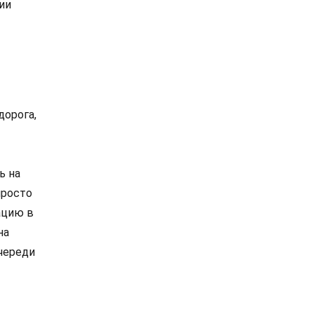
ии
дорога,
ь на
просто
ацию в
на
череди