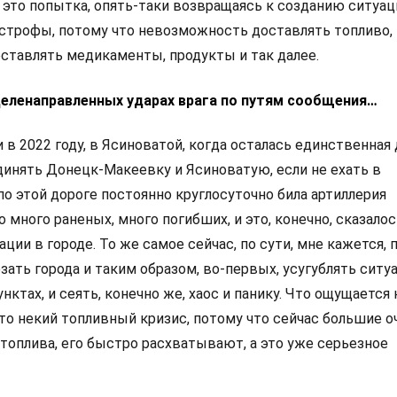
 это попытка, опять-таки возвращаясь к созданию ситуац
строфы, потому что невозможность доставлять топливо,
тавлять медикаменты, продукты и так далее.
 целенаправленных ударах врага по путям сообщения…
 в 2022 году, в Ясиноватой, когда осталась единственная 
динять Донецк-Макеевку и Ясиноватую, если не ехать в
по этой дороге постоянно круглосуточно била артиллерия
 много раненых, много погибших, и это, конечно, сказалос
ции в городе. То же самое сейчас, по сути, мне кажется, 
зать города и таким образом, во-первых, усугублять ситу
нктах, и сеять, конечно же, хаос и панику. Что ощущается 
то некий топливный кризис, потому что сейчас большие о
 топлива, его быстро расхватывают, а это уже серьезное