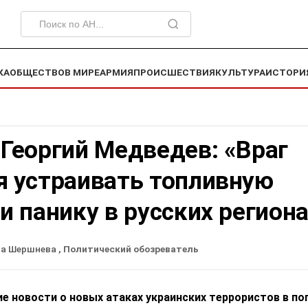
КА
ОБЩЕСТВО
В МИРЕ
АРМИЯ
ПРОИСШЕСТВИЯ
КУЛЬТУРА
ИСТОРИ
Георгий Медведев: «Враг
я устраивать топливную
и панику в русских регион
на Шершнева
, Политический обозреватель
е новости о новых атаках украинских террористов в по