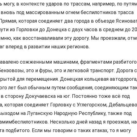
 могу, в контексте ударов по трассам, например, по путя
 вновь под массированным огнем беспилотников трасса
Прямая, которая соединяет два города в объезде Ясиноват
ути из Горловки до Донецка с двух часов в среднем до 2
омню, как восстанавливали эту дорогу. Мы проезжали, отм
аг вперед в развитии наших регионов.
 завалено сожженными машинами, фрагментами разбитого
бензовозы, это и фуры, это и легковой транспорт. Дорога 
крытой для перемещения. Донецкая кольцевая автодорога
ого лет был обычным путем сообщения, соединяющим та
 в сторону Докучаевска на юг. Постоянно тоже всё под
а, которая соединяет Горловку с Углегорском, Дебальцево
выходом на Луганскую Народную Республику, также под
мимбеспилотников. Несколько дней назад я проезжал, на
а подбитого. Если мы говорим о таких атаках, то я могу