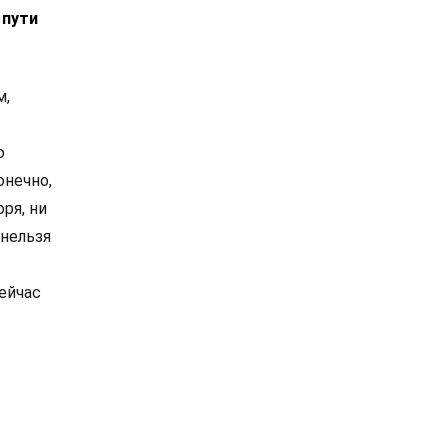
 пути
м,
ю
онечно,
ря, ни
 нельзя
ейчас