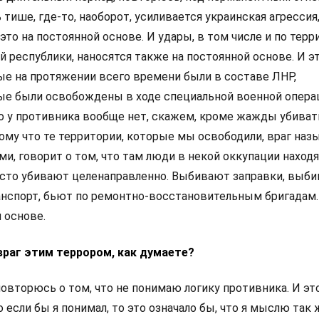
 тише, где-то, наоборот, усиливается украинская агрессия
 это на постоянной основе. И удары, в том числе и по тер
й республики, наносятся также на постоянной основе. И э
ые на протяжении всего времени были в составе ЛНР,
ые были освобождены в ходе специальной военной операц
о у противника вообще нет, скажем, кроме жажды убиват
му что те территории, которые мы освободили, враг наз
и, говорит о том, что там люди в некой оккупации находя
осто убивают целенаправленно. Выбивают заправки, выб
нспорт, бьют по ремонтно-восстановительным бригадам.
 основе.
враг этим террором, как думаете?
повторюсь о том, что не понимаю логику противника. И эт
 если бы я понимал, то это означало бы, что я мыслю так 