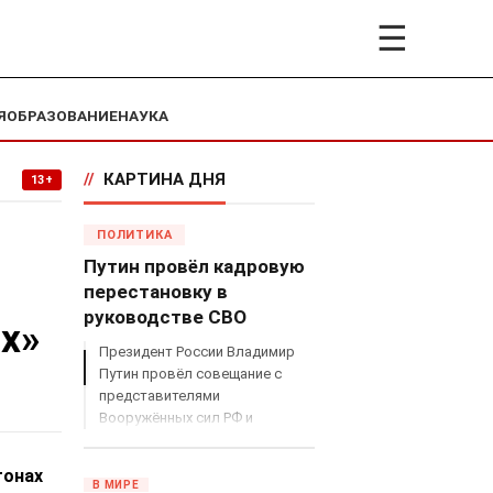
☰
Я
ОБРАЗОВАНИЕ
НАУКА
//
КАРТИНА ДНЯ
13+
ПОЛИТИКА
Путин провёл кадровую
перестановку в
руководстве СВО
ах»
Президент России Владимир
Путин провёл совещание с
представителями
Вооружённых сил РФ и
объявил о серьёзных
кадровых изменениях в
гонах
руководстве спецоперацией.
В МИРЕ