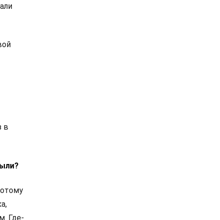
тали
вой
з в
были?
потому
а,
. Где-