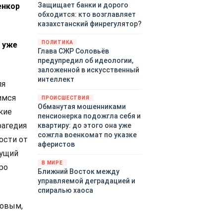
Защищает банки и дорого
енкор
обходится: кто возглавляет
казахстанский финрегулятор?
ПОЛИТИКА
е уже
Глава СЖР Соловьёв
предупредил об идеологии,
заложенной в искусственный
интеллект
ля
имся
ПРОИСШЕСТВИЯ
Обманутая мошенниками
кие
пенсионерка подожгла себя и
рагедия
квартиру: до этого она уже
сожгла военкомат по указке
ости от
аферистов
кущий
В МИРЕ
ро
Ближний Восток между
управляемой деградацией и
спиралью хаоса
ловым,