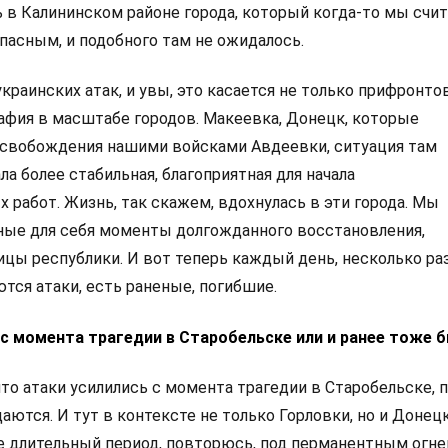
ь в Калининском районе города, который когда-то мы счи
пасным, и подобного там не ожидалось.
краинских атак, и увы, это касается не только прифронто
рафия в масштабе городов. Макеевка, Донецк, которые
освобождения нашими войсками Авдеевки, ситуация там
а более стабильная, благоприятная для начала
 работ. Жизнь, так скажем, вдохнулась в эти города. Мы
ные для себя моменты долгожданного восстановления,
цы республики. И вот теперь каждый день, несколько ра
тся атаки, есть раненые, погибшие.
 с момента трагедии в Старобельске или и ранее тоже 
 что атаки усилились с момента трагедии в Старобельске, 
аются. И тут в контексте не только Горловки, но и Донецк
 длительный период, повторюсь, под перманентным огнем