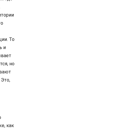
,
ритории
то
ии. То
ь и
ывает
тся, но
ивают
 Это,
о
же, как