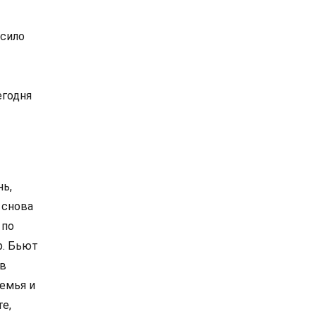
осило
егодня
нь,
 снова
 по
р. Бьют
 в
семья и
е,