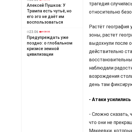
трагедия случилас
Алексей Пушков: У
Трампа есть чутьё, но
относительно безо
его эго не даёт им
воспользоваться
Растёт география у
23.06
НОВОЕ
зоны, растет геог
Предупреждать уже
выдохнули после 
поздно: о глобальном
кризисе земной
действительно стал
цивилизации
восстановительных
наблюдали радост
возрождения столи
день там фиксирую
- Атаки усилились
- Сложно сказать,
что они не прекращ
Макеевки, которые