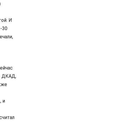
м
ой. И
0-30
ечали,
сейчас
, ДКАД,
кже
, и
считал