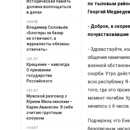
Историческая память
по тыловым район
должна воплощаться
Георгий Медведев
в делах
04.08
- Доброе, а скоре
Владимир Соловьёв:
«Блогеры за базар
почувствовавшие 
не отвечают, а
журналисты обязаны
- Здравствуйте, к
отвечать»
общения намечалис
21.07
Крещение – навсегда.
военной обстановк
О призвании
скорби. Утро дейс
государства
Российского
всю республику. Я
того, где это прои
21.07
Мужской разговор с
момент погибли. У
Юрием Мильчинским –
началось с 6 часов
Карен Аванесян: Я себя
считаю грустным
клоуном
Подчеркну, что Ен
14.07
безопасным, наско