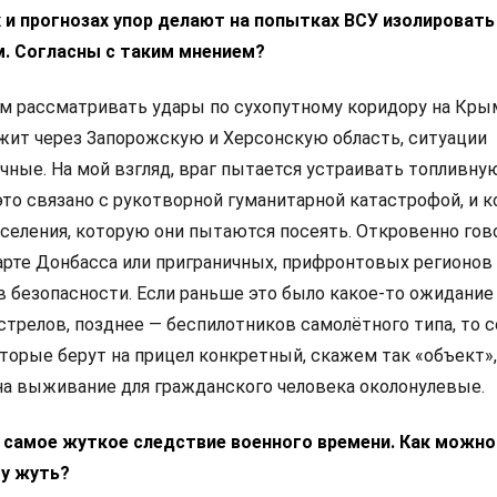
х и прогнозах упор делают на попытках ВСУ изолировать
. Согласны с таким мнением?
м рассматривать удары по сухопутному коридору на Кры
ежит через Запорожскую и Херсонскую область, ситуации
чные. На мой взгляд, враг пытается устраивать топливну
это связано с рукотворной гуманитарной катастрофой, и к
аселения, которую они пытаются посеять. Откровенно гово
карте Донбасса или приграничных, прифронтовых регионов
в безопасности. Если раньше это было какое-то ожидание
стрелов, позднее — беспилотников самолётного типа, то с
торые берут на прицел конкретный, скажем так «объект»,
а выживание для гражданского человека околонулевые.
то самое жуткое следствие военного времени. Как можно
у жуть?