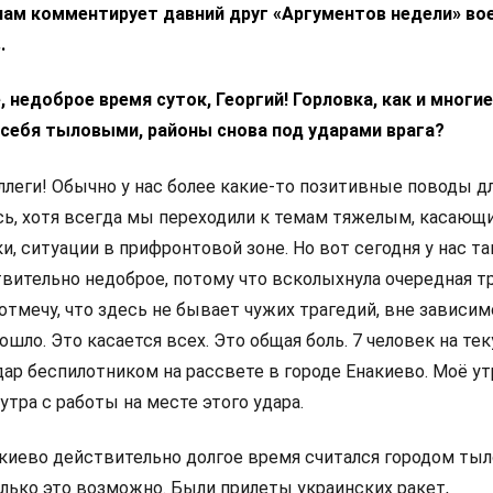
ам комментирует давний друг «Аргументов недели» во
.
е, недоброе время суток, Георгий! Горловка, как и многи
себя тыловыми, районы снова под ударами врага?
оллеги! Обычно у нас более какие-то позитивные поводы д
ь, хотя всегда мы переходили к темам тяжелым, касающ
и, ситуации в прифронтовой зоне. Но вот сегодня у нас та
твительно недоброе, потому что всколыхнула очередная т
 отмечу, что здесь не бывает чужих трагедий, вне зависим
зошло. Это касается всех. Это общая боль. 7 человек на те
дар беспилотником на рассвете в городе Енакиево. Моё ут
 утра с работы на месте этого удара.
акиево действительно долгое время считался городом ты
лько это возможно. Были прилеты украинских ракет,