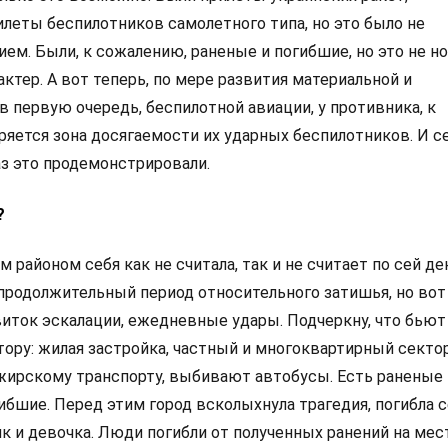
леты беспилотников самолетного типа, но это было не
ем. Были, к сожалению, раненые и погибшие, но это не н
ктер. А вот теперь, по мере развития материальной и
в первую очередь, беспилотной авиации, у противника, к
яется зона досягаемости их ударных беспилотников. И с
аз это продемонстрировали.
?
 районом себя как не считала, так и не считает по сей де
продолжительный период относительного затишья, но вот
иток эскалации, ежедневные удары. Подчеркну, что бьют
ору: жилая застройка, частный и многоквартирный секто
жирскому транспорту, выбивают автобусы. Есть раненые
гибшие. Перед этим город всколыхнула трагедия, погибла 
ик и девочка. Люди погибли от полученных ранений на мест