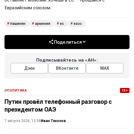
оставляет иллюзий: хочешь в ЕС — прощайся с
Евразийским союзом.
пашинян
армения
ес
еаэс
#
#
#
#
Поделиться
Подписывайтесь на «АН»:
Дзен
ВКонтакте
МАХ
//
ПОЛИТИКА
13+
Путин провёл телефонный разговор с
президентом ОАЭ
Иван Тихонов
7 августа 2026, 13:58