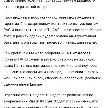
существенно укрепить производственные мощности
страны в ракетной сфере.
Производители вооружений получили долгожданные
гарантии: благодаря новым контрактам выпуск систем
PAC-3 вырастет втрое, а THAAD — в четыре раза. Кроме
того, в рамках сделки будет создана альтернативная
база для производства твердотопливных двигателей.
Тем временем министр обороны США
Пит Хегсет
призвал НАТО сменить мягкую риторику на жесткую.
Глава Пентагона настаивает на том, что альянсу пора
вспомнить о своем истинном предназначении — стать
мощной военной силой, способной обеспечить реальное
сдерживание в Европе.
Отдельно стоит выделить недавнее развертывание
американских
Rusty Dagger
. Ходят упорные слухи, что
эти системы прибыли в Одессу прямиком из Норфолка,