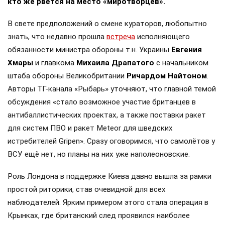
кто же рвётся на место «миротворцев».
В свете предположений о смене кураторов, любопытно
знать, что недавно прошла
встреча
исполняющего
обязанности министра обороны т.н. Украины
Евгения
Хмары
и главкома
Михаила Драпатого
с начальником
штаба обороны Великобритании
Ричардом Найтоном
.
Авторы ТГ-канала «Рыбарь» уточняют, что главной темой
обсуждения «стало возможное участие британцев в
антибаллистических проектах, а также поставки ракет
для систем ПВО и ракет Meteor для шведских
истребителей Gripen». Сразу оговоримся, что самолётов у
ВСУ ещё нет, но планы на них уже наполеоновские.
Роль Лондона в поддержке Киева давно вышла за рамки
простой риторики, став очевидной для всех
наблюдателей. Ярким примером этого стала операция в
Крынках, где британский след проявился наиболее