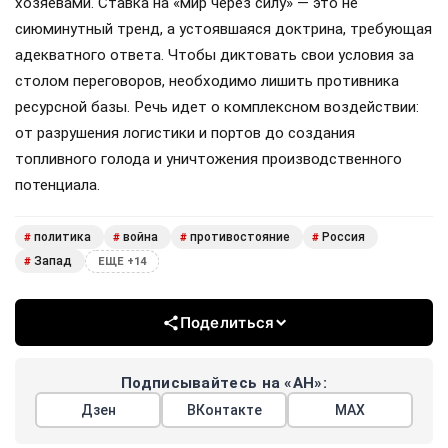
хозяевами. Ставка на «мир через силу» — это не
сиюминутный тренд, а устоявшаяся доктрина, требующая
адекватного ответа. Чтобы диктовать свои условия за
столом переговоров, необходимо лишить противника
ресурсной базы. Речь идет о комплексном воздействии:
от разрушения логистики и портов до создания
топливного голода и уничтожения производственного
потенциала.
политика
война
противостояние
Россия
#
#
#
#
Запад
#
ЕЩЕ +14
Поделиться
Подписывайтесь на «АН»:
Дзен
ВКонтакте
МАХ