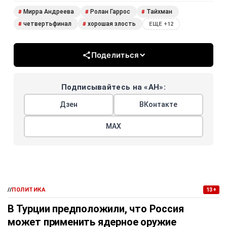
Мирра Андреева
Ролан Гаррос
Тайхман
#
#
#
четвертьфинал
хорошая злость
#
#
ЕЩЕ +12
Поделиться
Подписывайтесь на «АН»:
Дзен
ВКонтакте
МАХ
//
ПОЛИТИКА
13+
В Турции предположили, что Россия
может применить ядерное оружие