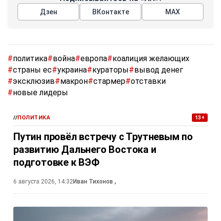
Дзен
ВКонтакте
МАХ
#
политика
#
война
#
европа
#
коалиция желающих
#
страны ес
#
украина
#
кураторы
#
вывод денег
#
эксклюзив
#
макрон
#
стармер
#
отставки
#
новые лидеры
//
ПОЛИТИКА
13+
Путин провёл встречу с Трутневым по
развитию Дальнего Востока и
подготовке к ВЭФ
6 августа 2026, 14:32
Иван Тихонов
,