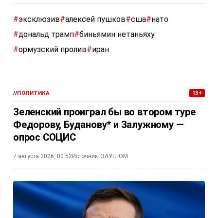
#
эксклюзив
#
алексей пушков
#
сша
#
нато
#
дональд трамп
#
биньямин нетаньяху
#
ормузский пролив
#
иран
//
ПОЛИТИКА
13+
Зеленский проиграл бы во втором туре
Федорову, Буданову* и Залужному —
опрос СОЦИС
7 августа 2026, 00:52
Источник:
ЗАУГЛОМ