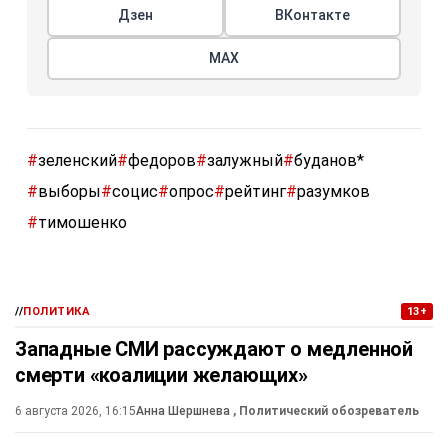
Дзен
ВКонтакте
МАХ
#
зеленский
#
федоров
#
залужный
#
буданов*
#
выборы
#
социс
#
опрос
#
рейтинг
#
разумков
#
тимошенко
//
ПОЛИТИКА
13+
Западные СМИ рассуждают о медленной
смерти «коалиции желающих»
6 августа 2026, 16:15
Анна Шершнева
, Политический обозреватель