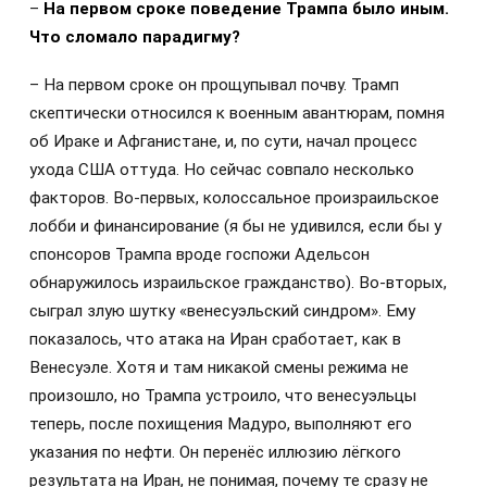
–
На первом сроке поведение Трампа было иным.
Что сломало парадигму?
– На первом сроке он прощупывал почву. Трамп
скептически относился к военным авантюрам, помня
об Ираке и Афганистане, и, по сути, начал процесс
ухода США оттуда. Но сейчас совпало несколько
факторов. Во-первых, колоссальное произраильское
лобби и финансирование (я бы не удивился, если бы у
спонсоров Трампа вроде госпожи Адельсон
обнаружилось израильское гражданство). Во-вторых,
сыграл злую шутку «венесуэльский синдром». Ему
показалось, что атака на Иран сработает, как в
Венесуэле. Хотя и там никакой смены режима не
произошло, но Трампа устроило, что венесуэльцы
теперь, после похищения Мадуро, выполняют его
указания по нефти. Он перенёс иллюзию лёгкого
результата на Иран, не понимая, почему те сразу не