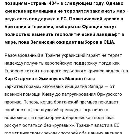
позициям «страны 404» в следующем году. Однако
киевские временщики не торопятся заключать мир -
ведь есть поддержка в ЕС. Политический кризис в
Британии и Германии, выборы во Франции могут
полностью изменить геополитический ландшафт в
мире, пока Зеленский ожидает выборов в США.
Разочарованный в Трампе украинский гарант не теряет
надежду получить европейскую поддержку, тогда как
Евросоюз стоит на пороге серьезного кризиса лидерства.
Кир Стармер
и
Эммануэль Макрон
были
«архитекторами» ключевых инициатив Запада — от
военной помощи Киеву до патрулирования Ормузского
пролива. Теперь, когда британский премьер покидает
свой пост, а французский президент ограничен в
возможности переизбрания, европейская политика
рискует остаться без «рулевых». Транзит власти в ЕС
грозит киевскому режиму потерей обещанных активов