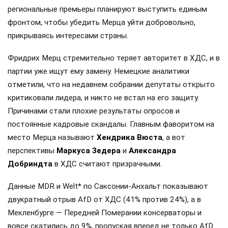
региональные премьеры планируют выступить единым
фронтом, чтобы убедить Мерца уйти добровольно,
прикрываясь интересами страны.
Фридрих Мерц стремительно теряет авторитет в ХДС, и в
партии уже ищут ему замену. Немецкие аналитики
отметили, что на недавнем собрании депутаты открыто
критиковали лидера, и никто не встал на его защиту.
Причинами стали плохие результаты опросов и
постоянные кадровые скандалы. Главным фаворитом на
место Мерца называют
Хендрика Вюста
, а вот
перспективы
Маркуса Зедера
и
Александра
Добриндта
в ХДС считают призрачными.
Данные MDR и Welt* по Саксонии-Анхальт показывают
двукратный отрыв AfD от ХДС (41% против 24%), а в
Мекленбурге — Передней Померании консерваторы и
вовсе скатились до 9%, пропуская вперед не только AfD