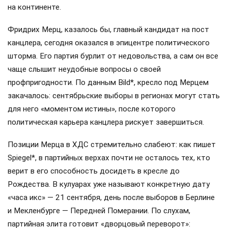
на континенте.
Фридрих Мерц, казалось бы, главный кандидат на пост
канцлера, сегодня оказался в эпицентре политического
шторма. Его партия бурлит от недовольства, а сам он все
чаще слышит неудобные вопросы о своей
профпригодности. По данным Bild*, кресло под Мерцем
закачалось: сентябрьские выборы в регионах могут стать
для него «моментом истины», после которого
политическая карьера канцлера рискует завершиться.
Позиции Мерца в ХДС стремительно слабеют: как пишет
Spiegel*, в партийных верхах почти не осталось тех, кто
верит в его способность досидеть в кресле до
Рождества. В кулуарах уже называют конкретную дату
«часа икс» — 21 сентября, день после выборов в Берлине
и Мекленбурге — Передней Померании. По слухам,
партийная элита готовит «дворцовый переворот»: