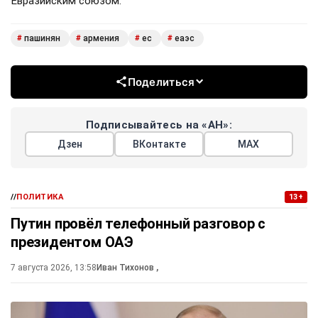
Евразийским союзом.
пашинян
армения
ес
еаэс
#
#
#
#
Поделиться
Подписывайтесь на «АН»:
Дзен
ВКонтакте
МАХ
//
ПОЛИТИКА
13+
Путин провёл телефонный разговор с
президентом ОАЭ
7 августа 2026, 13:58
Иван Тихонов
,