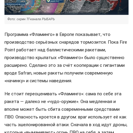
Фото: скрин ТГ-канала РЫБАРЬ
Программа «Фламинго» в Европе показывает, что
производство серьёзных снарядов тормозится. Пока Fire
Point работает над баллистическими ракетами,
производство крылатых «Фламинго» было существенно
расширено. Сделано это за счёт кооперации с гигантами
вроде Safran, новые ракеты получили современную
«начинку» и системы наведения.
Не стоит переоценивать «Фламинго»: сама по себе эта
ракета — далеко не «чудо-оружие». Она медленная и
вполне может быть сбита современными средствами
ПВО. Опасность кроется в другом: враг использует её как
часть эшелонированной атаки. Сначала в ход идут дроны,
которые «выманивают» огонь ПВО на себя, а затем