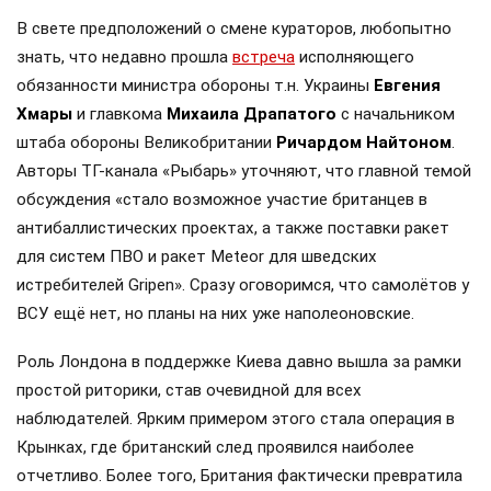
В свете предположений о смене кураторов, любопытно
знать, что недавно прошла
встреча
исполняющего
обязанности министра обороны т.н. Украины
Евгения
Хмары
и главкома
Михаила Драпатого
с начальником
штаба обороны Великобритании
Ричардом Найтоном
.
Авторы ТГ-канала «Рыбарь» уточняют, что главной темой
обсуждения «стало возможное участие британцев в
антибаллистических проектах, а также поставки ракет
для систем ПВО и ракет Meteor для шведских
истребителей Gripen». Сразу оговоримся, что самолётов у
ВСУ ещё нет, но планы на них уже наполеоновские.
Роль Лондона в поддержке Киева давно вышла за рамки
простой риторики, став очевидной для всех
наблюдателей. Ярким примером этого стала операция в
Крынках, где британский след проявился наиболее
отчетливо. Более того, Британия фактически превратила