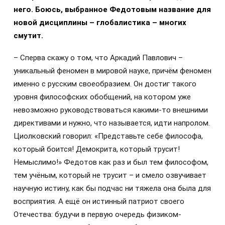
него. Боюсь, выбранное Федотовым название для
новой дисциплины – глобалистика – многих
смутит.
– Сперва скажу о том, что Аркадий Павлович –
уникальный феномен в мировой науке, причём феномен
именно с русским своеобразием. Он достиг такого
уровня философских обобщений, на котором уже
невозможно руководствоваться какими-то внешними
директивами и нужно, что называется, идти напролом.
Циолковский говорил: «Представьте себе философа,
который боится! Демокрита, который трусит!
Немыслимо!» Федотов как раз и был тем философом,
тем учёным, который не трусит – и смело озвучивает
научную истину, как бы подчас ни тяжела она была для
восприятия. А ещё он истинный патриот своего
Отечества: будучи в первую очередь физиком-