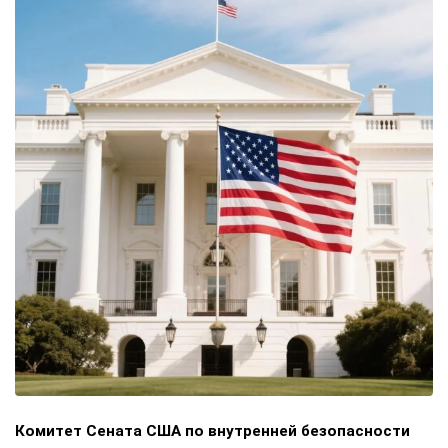
//
ПОЛИТИКА
13+
Комитет Сената США проголосовал за
признание Энтони Фаучи виновным в
неуважении к Конгрессу
7 августа 2026, 09:41
Источник:
ЗАУГЛОМ