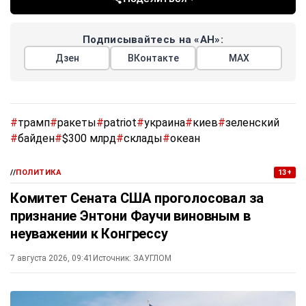
океан.
Репортер: Зеленский говорит, что его стране срочно
нужны ракеты для Patriot.
Трамп: Нам они тоже нужны. Байден передал Украине
боеприпасов на $300 млрд. Когда я уходил, наши склады
были полными, а теперь мы их восстанавливаем.
Поделиться
Подписывайтесь на «АН»:
Дзен
ВКонтакте
МАХ
#
трамп
#
ракеты
#
patriot
#
украина
#
киев
#
зеленский
#
байден
#
$300 млрд
#
склады
#
океан