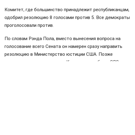
воспользовался правом, предусмотренным Пятой
поправкой к Конституции США, отказавшись давать
показания.
«Признание свидетеля виновным в неуважении к
Конгрессу — это очень серьёзная мера, и она должна
применяться редко. Но полномочия по признанию в
неуважении существуют именно для подобных случаев»,
— заявил председатель комитета, сенатор Рэнд Пол.
Комитет, где большинство принадлежит республиканцам,
одобрил резолюцию 8 голосами против 5. Все демократы
проголосовали против.
По словам Рэнда Пола, вместо вынесения вопроса на
голосование всего Сената он намерен сразу направить
резолюцию в Министерство юстиции США. Позже
помощник одного из членов Конгресса сообщил CBS