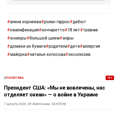
#
алина корнеева
#
ролан гаррос
#
дебют
#
квалификация
#
коччаретто
#
18 лет
#
травма
#
юниоры
#
большой шлем
#
жары
#
домики из бумаги
#
родители
#
дети
#
аллергия
#
майорка
#
наталья копосова
#
эксклюзив
//
ПОЛИТИКА
13+
Президент США: «Мы не вовлечены, нас
отделяет океан» — о войне в Украине
7 августа 2026, 09:46
Источник:
ЗАУГЛОМ