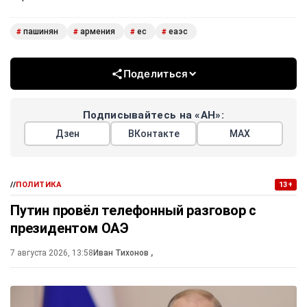
пашинян
армения
ес
еаэс
#
#
#
#
Поделиться
Подписывайтесь на «АН»:
Дзен
ВКонтакте
МАХ
//
ПОЛИТИКА
13+
Путин провёл телефонный разговор с
президентом ОАЭ
7 августа 2026, 13:58
Иван Тихонов
,