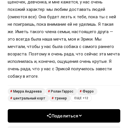
щеночек, девчонка, и мне кажется, у нас очень
похожий характер: мы любим доставать людей
(смеются все). Она будет лезть к тебе, пока ты с ней
не поиграешь, пока внимание ей не уделишь. Я такая
же. Иметь такого члена семьи, настоящего друга —
это всегда была наша мечта, моя и Эрики. Мы
мечтали, чтобы у нас была собака с самого раннего
возраста. Поэтому я очень рада, что сейчас эта мечта
исполнилась и, конечно, ощущения очень крутые. Я
очень рада, что у нас с Эрикой получилось завести
собаку в итоге.
Мирра Андреева
Ролан Гаррос
Ферро
#
#
#
центральный корт
тренер
#
#
ЕЩЕ +12
Поделиться