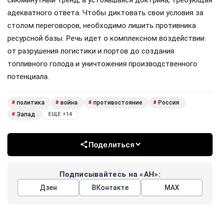
сиюминутный тренд, а устоявшаяся доктрина, требующая
адекватного ответа. Чтобы диктовать свои условия за
столом переговоров, необходимо лишить противника
ресурсной базы. Речь идет о комплексном воздействии:
от разрушения логистики и портов до создания
топливного голода и уничтожения производственного
потенциала.
политика
война
противостояние
Россия
#
#
#
#
Запад
#
ЕЩЕ +14
Поделиться
Подписывайтесь на «АН»:
Дзен
ВКонтакте
МАХ