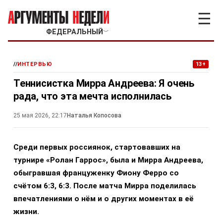
☰
ФЕДЕРАЛЬНЫЙ
﹀
//
ИНТЕРВЬЮ
13+
Теннисистка Мирра Андреева: Я очень
рада, что эта мечта исполнилась
25 мая 2026, 22:17
Наталья Копосова
Среди первых россиянок, стартовавших на
турнире «Ролан Гаррос», была и Мирра Андреева,
обыгравшая француженку Фиону Ферро со
счётом 6:3, 6:3. После матча Мирра поделилась
впечатлениями о нём и о других моментах в её
жизни.