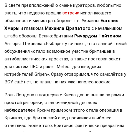
В свете предположений о смене кураторов, любопытно
знать, что недавно прошла
встреча
исполняющего
обязанности министра обороны т.н. Украины
Евгения
Хмары
и главкома
Михаила Драпатого
с начальником
штаба обороны Великобритании
Ричардом Найтоном
.
Авторы ТГ-канала «Рыбарь» уточняют, что главной темой
обсуждения «стало возможное участие британцев в
антибаллистических проектах, а также поставки ракет
для систем ПВО и ракет Meteor для шведских
истребителей Gripen». Сразу оговоримся, что самолётов у
ВСУ ещё нет, но планы на них уже наполеоновские.
Роль Лондона в поддержке Киева давно вышла за рамки
простой риторики, став очевидной для всех
наблюдателей. Ярким примером этого стала операция в
Крынках, где британский след проявился наиболее
отчетливо. Более того, Британия фактически превратила