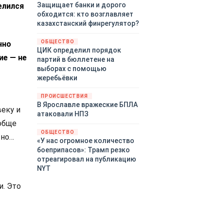
Защищает банки и дорого
елился
обходится: кто возглавляет
казахстанский финрегулятор?
ОБЩЕСТВО
нно
ЦИК определил порядок
ие — не
партий в бюллетене на
выборах с помощью
жеребьёвки
ПРОИСШЕСТВИЯ
В Ярославле вражеские БПЛА
веку и
атаковали НПЗ
ообще
ОБЩЕСТВО
тно…
«У нас огромное количество
боеприпасов»: Трамп резко
отреагировал на публикацию
NYT
и. Это