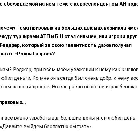
ее обсуждаемой на нём теме с корреспондентом АН под
 почему тема призовых на Больших шлемах возникла име
жду турнирами АТП и БШ стал сильнее, или игроки друг
 Федерер, который за свою галантность даже получал
зы от «Ролан Гаррос»?
изы? Роджер, при всём моём уважении к нему как к чело
любил деньги. Ко мне он всегда был очень добр, к нему в
этом плане вопросов. Но всё равно он же не играл беспла
 призовых…
он всё равно зарабатывал большие деньги, он любил деньг
: «Давайте выйдем бесплатно сыграть».