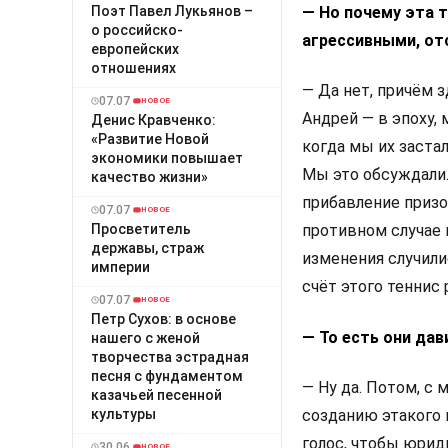
Поэт Павел Лукьянов –
— Но почему эта 
о российско-
агрессивными, от
европейских
отношениях
— Да нет, причём з
07.07
НОВОЕ
Андрей — в эпоху,
Денис Кравченко:
«Развитие Новой
когда мы их застал
экономики повышает
Мы это обсуждали.
качество жизни»
прибавление призо
07.07
НОВОЕ
Просветитель
противном случае 
державы, cтраж
изменения случилис
империи
счёт этого теннис 
07.07
НОВОЕ
Петр Сухов: в основе
— То есть они да
нашего с женой
творчества эстрадная
песня с фундаментом
— Ну да. Потом, с
казачьей песенной
культуры
созданию этакого 
голос, чтобы юрид
30.06
НОВОЕ