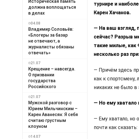
Историческая память
турнире и наибол
должна воплощаться
Карен Хачанов.
в делах
04.08
— На ваш взгляд,
Владимир Соловьёв:
«Блогеры за базар
сейчас? Разрыв ме
не отвечают, а
такие милые, как
журналисты обязаны
отвечать»
несколько раз при
21.07
Крещение – навсегда.
— Причём здесь пр
О призвании
как к спортсмену, 
государства
Российского
никаких не было в 
21.07
— Но ему хватало
Мужской разговор с
Юрием Мильчинским –
Карен Аванесян: Я себя
— Ему хватало, но 
считаю грустным
клоуном
почти как сказать
14.07