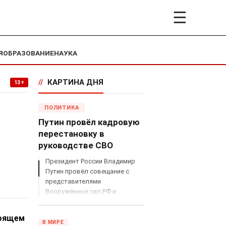
☰
Я
ОБРАЗОВАНИЕ
НАУКА
//
КАРТИНА ДНЯ
13+
ПОЛИТИКА
Путин провёл кадровую
перестановку в
руководстве СВО
Президент России Владимир
Путин провёл совещание с
представителями
Вооружённых сил РФ и
объявил о серьёзных
кадровых изменениях в
тоящем
руководстве спецоперацией.
В МИРЕ