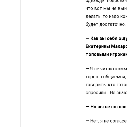
однажды подобная 
что вот мы не выйд
делать, то надо ко
будет достаточно, 
— Как вы себя ощ
Екатерины Макаро
топовыми игроками
— Я не читаю ком
хорошо общаемся, 
говорить, кто гото
спросили… Не знаю
— Но вы не согла
— Нет, я не соглас