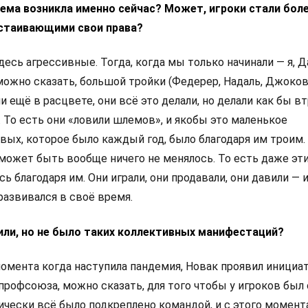
тема возникла именно сейчас? Может, игроки стали бол
стаивающими свои права?
десь агрессивные. Тогда, когда мы только начинали — я, Д
 можно сказать, большой тройки (Федерер, Надаль, Джоков
и ещё в расцвете, они всё это делали, но делали как бы в
 То есть они «ловили шлемов», и якобы это маленькое
вых, которое было каждый год, было благодаря им троим.
может быть вообще ничего не менялось. То есть даже эт
ь благодаря им. Они играли, они продавали, они давили — и
развивался в своё время.
вили, но не было таких коллективных манифестаций?
 момента когда наступила пандемия, Новак проявил инициа
профсоюза, можно сказать, для того чтобы у игроков был
ически всё было подкреплено командой, и с этого момент