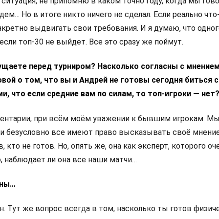
ситуация, не припомню в каком точно году, когда мы гово
ем… Но в итоге никто ничего не сделал. Если реально что
нкретно выдвигать свои требования. И я думаю, что одног
если топ-30 не выйдет. Все это сразу же поймут.
ущаете перед турниром? Насколько согласны с мнение
вой о том, что вы и Андрей не готовы сегодня биться с
, что если средние вам по силам, то топ-игроки — нет
ментарии, при всём моём уважении к бывшим игрокам. М
и безусловно все имеют право высказывать своё мнение
в, кто не готов. Но, опять же, она как эксперт, которого о
, наблюдает ли она все наши матчи…
сны…
ен. Тут же вопрос всегда в том, насколько ты готов физич