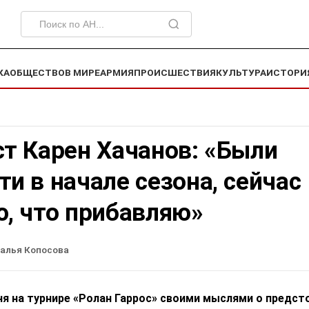
КА
ОБЩЕСТВО
В МИРЕ
АРМИЯ
ПРОИСШЕСТВИЯ
КУЛЬТУРА
ИСТОРИ
ст Карен Хачанов: «Были
и в начале сезона, сейчас
ю, что прибавляю»
алья Копосова
ня на турнире «Ролан Гаррос» своими мыслями о предс