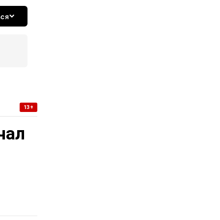
ься
13+
чал