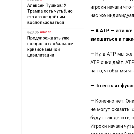
Алексей Пушков: У
игроки начали что
Трампа есть чутьё, но
нас же индивидуал
его эго не даёт им
воспользоваться
— А ATP — эта же
23.06
НОВОЕ
Предупреждать уже
вмешаться в таки
поздно: о глобальном
кризисе земной
— Ну, в ATP мы же
цивилизации
ATP очки даёт. AT
на то, чтобы мы ч
— То есть их фун
— Конечно нет. Он
не могут сказать:
будут так делать, 
Игроки начали чут