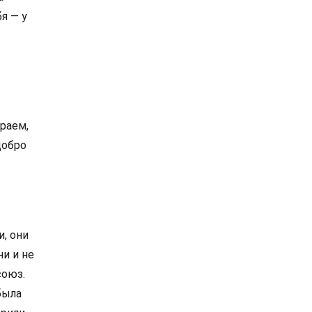
я — у
раем,
добро
и, они
ни и не
союз.
была