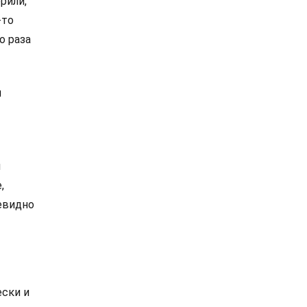
рили,
-то
о раза
м
?
ы
,
чевидно
ески и