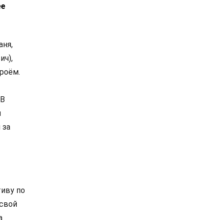
ее
аня,
ич),
троём.
 В
и
 за
тиву по
 свой
а