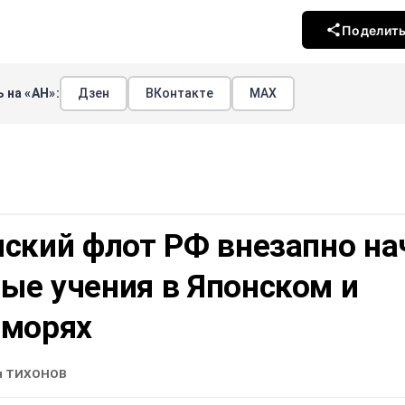
Поделит
 на «АН»:
Дзен
ВКонтакте
МАХ
нский флот РФ внезапно на
ые учения в Японском и
 морях
н ТИХОНОВ