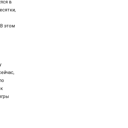
улся в
есятки,
 В этом
у
сейчас,
по
 к
игры