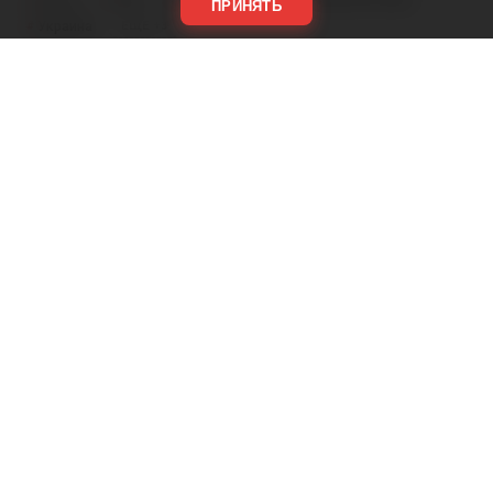
ПРИНЯТЬ
Украина
#
ЕЩЕ +3
Поделиться
Подписывайтесь на «АН»:
Дзен
ВКонтакте
МАХ
Показать еще
АРГУМЕНТЫ
НЕДЕЛИ
© 2026