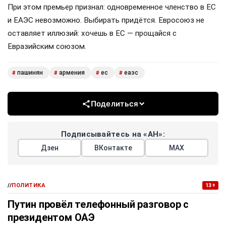
При этом премьер признал: одновременное членство в ЕС
и ЕАЭС невозможно. Выбирать придётся. Евросоюз не
оставляет иллюзий: хочешь в ЕС — прощайся с
Евразийским союзом.
пашинян
армения
ес
еаэс
#
#
#
#
Поделиться
Подписывайтесь на «АН»:
Дзен
ВКонтакте
МАХ
//
ПОЛИТИКА
13+
Путин провёл телефонный разговор с
президентом ОАЭ