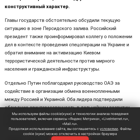
конструктивный характер.
Главы государств обстоятельно обсудили текущую
ситуацию в зоне Персидского залива. Российский
президент также проинформировал коллегу о положении
дел в контексте проведения спецоперации на Украине и
обратил внимание на активизацию Киевом
террористической деятельности против мирного
населения и гражданской инфраструктуры.
Отдельно Путин поблагодарил руководство ОАЭ за
содействие в организации обмена военнопленными
между Россией и Украиной. Оба лидера подтвердили
обоюдную заинтересованность в дальнейшем развитии
Мы используем файлы cookie(куки) и технологии анализа поведения
российско-эмиратского сотрудничества. Предыдущий
пользователей, включая сервисы «Яндекс Метрика», «LiveInternet.ru»,
разговор между ними состоялся в мае.
«Mail.ru».
Продолжая использование сайта, вы соглашаетесь с
условиями
. Файлы
cookie (куки) можно отключить в настройках браузера
Путин
ОАЭ
аль Нахайян
Персидский залив
#
#
#
#