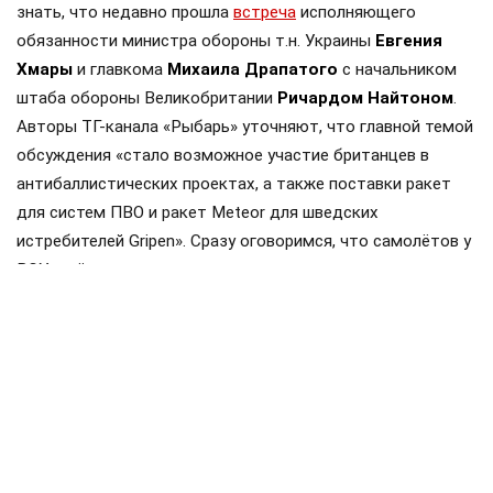
знать, что недавно прошла
встреча
исполняющего
обязанности министра обороны т.н. Украины
Евгения
Хмары
и главкома
Михаила Драпатого
с начальником
штаба обороны Великобритании
Ричардом Найтоном
.
Авторы ТГ-канала «Рыбарь» уточняют, что главной темой
обсуждения «стало возможное участие британцев в
антибаллистических проектах, а также поставки ракет
для систем ПВО и ракет Meteor для шведских
истребителей Gripen». Сразу оговоримся, что самолётов у
ВСУ ещё нет, но планы на них уже наполеоновские.
Роль Лондона в поддержке Киева давно вышла за рамки
простой риторики, став очевидной для всех
наблюдателей. Ярким примером этого стала операция в
Крынках, где британский след проявился наиболее
отчетливо. Более того, Британия фактически превратила
зону конфликта в полигон для испытаний своих
передовых военных технологий, выступая здесь главным