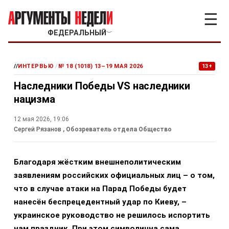
☰
ФЕДЕРАЛЬНЫЙ
﹀
//
ИНТЕРВЬЮ
/
№ 18 (1018) 13–19 МАЯ 2026
13+
Наследники Победы VS наследники
нацизма
12 мая 2026, 19:06
Сергей Рязанов
, Обозреватель отдела Общество
Благодаря жёстким внешнеполитическим
заявлениям российских официальных лиц – о том,
что в случае атаки на Парад Победы будет
нанесён беспрецедентный удар по Киеву, –
украинское руководство не решилось испортить
нам праздник. При этом символична сама