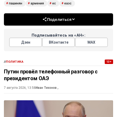
пашинян
армения
ес
еаэс
#
#
#
#
Поделиться
Подписывайтесь на «АН»:
Дзен
ВКонтакте
МАХ
//
ПОЛИТИКА
13+
Путин провёл телефонный разговор с
президентом ОАЭ
7 августа 2026, 13:58
Иван Тихонов
,