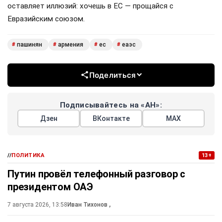
оставляет иллюзий: хочешь в ЕС — прощайся с
Евразийским союзом.
пашинян
армения
ес
еаэс
#
#
#
#
Поделиться
Подписывайтесь на «АН»:
Дзен
ВКонтакте
МАХ
//
ПОЛИТИКА
13+
Путин провёл телефонный разговор с
президентом ОАЭ
7 августа 2026, 13:58
Иван Тихонов
,