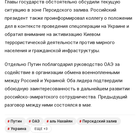
Главы государств обстоятельно обсудили текущую
ситуацию в зоне Персидского залива. Российский
президент также проинформировал коллегу о положении
дел в контексте проведения спецоперации на Украине и
обратил внимание на активизацию Киевом
террористической деятельности против мирного
населения и гражданской инфраструктуры.
Отдельно Путин поблагодарил руководство ОАЭ за
содействие в организации обмена военнопленными
между Россией и Украиной. Оба лидера подтвердили
обоюдную заинтересованность в дальнейшем развитии
российско-эмиратского сотрудничества. Предыдущий
разговор между ними состоялся в мае.
Путин
ОАЭ
аль Нахайян
Персидский залив
#
#
#
#
Украина
#
ЕЩЕ +3