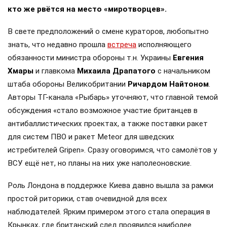
кто же рвётся на место «миротворцев».
В свете предположений о смене кураторов, любопытно
знать, что недавно прошла
встреча
исполняющего
обязанности министра обороны т.н. Украины
Евгения
Хмары
и главкома
Михаила Драпатого
с начальником
штаба обороны Великобритании
Ричардом Найтоном
.
Авторы ТГ-канала «Рыбарь» уточняют, что главной темой
обсуждения «стало возможное участие британцев в
антибаллистических проектах, а также поставки ракет
для систем ПВО и ракет Meteor для шведских
истребителей Gripen». Сразу оговоримся, что самолётов у
ВСУ ещё нет, но планы на них уже наполеоновские.
Роль Лондона в поддержке Киева давно вышла за рамки
простой риторики, став очевидной для всех
наблюдателей. Ярким примером этого стала операция в
Крынках, где британский след проявился наиболее