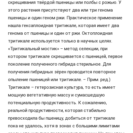
скрещивания твёрдой пшеницы или полбы с рожью. У
этого растения присутствуют два или три генома
пшеницы и один геном ржи. Практическое применение
нашла гексаплоидная тритикале, которая имеет два
генома от пшеницы и один от ржи. Октоплоидная
тритикале используется только в научных целях.
«Тритикальный мостик» – метод селекции, при
котором тритикале скрещивается с пшеницей, первое
поколение полученного гибрида стерильное. Для
получения гибридных зёрен проводится повторное
опыление пшеницей или тритикале. – Прим. ред.)
Тритикале – гетерозисная культура, то есть имеет
мощную вегетативную массу и сумасшедшую
потенциальную продуктивность. К сожалению,
реальной продуктивности, которая стабильно
превосходила бы пшеницу, добиться от тритикале
пока не удалось, хотя в зонах с большими лимитами