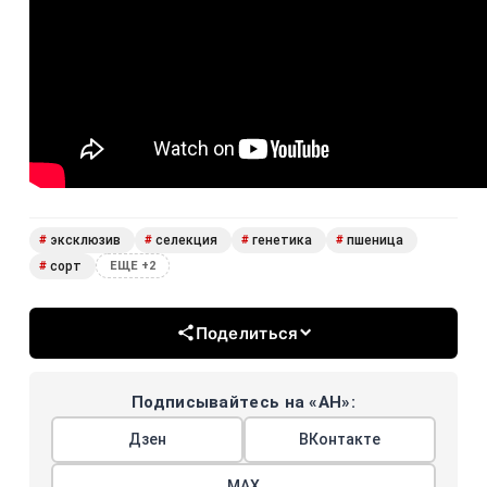
эксклюзив
селекция
генетика
пшеница
#
#
#
#
сорт
#
ЕЩЕ +2
Поделиться
Подписывайтесь на «АН»:
Дзен
ВКонтакте
МАХ