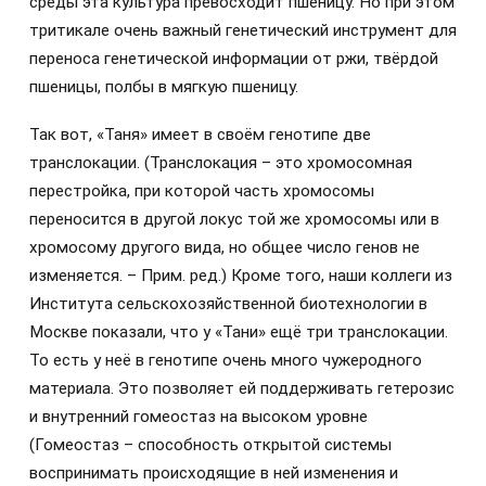
среды эта культура превосходит пшеницу. Но при этом
тритикале очень важный генетический инструмент для
переноса генетической информации от ржи, твёрдой
пшеницы, полбы в мягкую пшеницу.
Так вот, «Таня» имеет в своём генотипе две
транслокации. (Транслокация – это хромосомная
перестройка, при которой часть хромосомы
переносится в другой локус той же хромосомы или в
хромосому другого вида, но общее число генов не
изменяется. – Прим. ред.) Кроме того, наши коллеги из
Института сельскохозяйственной биотехнологии в
Москве показали, что у «Тани» ещё три транслокации.
То есть у неё в генотипе очень много чужеродного
материала. Это позволяет ей поддерживать гетерозис
и внутренний гомеостаз на высоком уровне
(Гомеостаз – способность открытой системы
воспринимать происходящие в ней изменения и