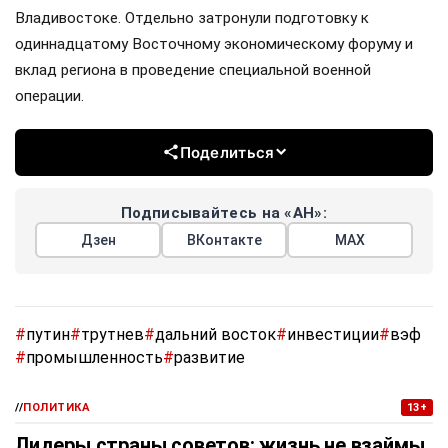
Владивостоке. Отдельно затронули подготовку к
одиннадцатому Восточному экономическому форуму и
вклад региона в проведение специальной военной
операции.
Поделиться
Подписывайтесь на «АН»:
Дзен
ВКонтакте
МАХ
#
путин
#
трутнев
#
дальний восток
#
инвестиции
#
вэф
#
промышленность
#
развитие
//
ПОЛИТИКА
13+
Лидеры страны советов: жизнь не взаймы