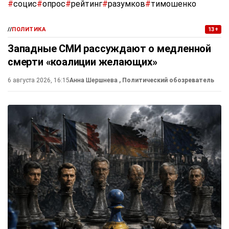
#
социс
#
опрос
#
рейтинг
#
разумков
#
тимошенко
//
ПОЛИТИКА
13+
Западные СМИ рассуждают о медленной
смерти «коалиции желающих»
6 августа 2026, 16:15
Анна Шершнева
, Политический обозреватель