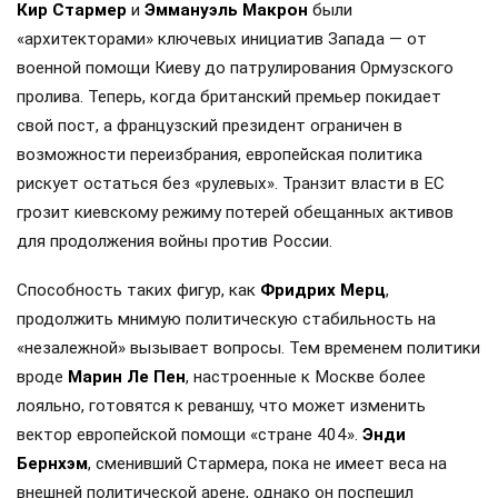
Кир Стармер
и
Эммануэль Макрон
были
«архитекторами» ключевых инициатив Запада — от
военной помощи Киеву до патрулирования Ормузского
пролива. Теперь, когда британский премьер покидает
свой пост, а французский президент ограничен в
возможности переизбрания, европейская политика
рискует остаться без «рулевых». Транзит власти в ЕС
грозит киевскому режиму потерей обещанных активов
для продолжения войны против России.
Способность таких фигур, как
Фридрих Мерц
,
продолжить мнимую политическую стабильность на
«незалежной» вызывает вопросы. Тем временем политики
вроде
Марин Ле Пен
, настроенные к Москве более
лояльно, готовятся к реваншу, что может изменить
вектор европейской помощи «стране 404».
Энди
Бернхэм
, сменивший Стармера, пока не имеет веса на
внешней политической арене, однако он поспешил