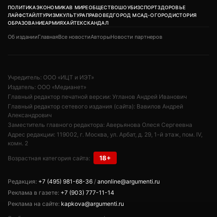
ПОЛИТИКА
ЭКОНОМИКА
В МИРЕ
ОБЩЕСТВО
ШОУБИЗ
СПОРТ
ЗДОРОВЬЕ
ЛАЙФСТАЙЛ
ТУРИЗМ
КУЛЬТУРА
ПРАВОВЕД
ГОРОД М
САД-ОГОРОД
ИСТОРИЯ
ОБРАЗОВАНИЕ
АРМИЯ
ХАЙТЕК
СКАНДАЛ
Об издании
Главная
Все новости
Авторы
Новости партнеров
Учредитель: ООО «ИЦТ и ИЭТ»
Издатель: ООО «Медианет»
Главный редактор печатной версии: Угланов Андрей Иванович
Главный редактор сетевого издания (сайта): Вавилов Андрей
Александрович
Заместитель главного редактора: Аверьянова Олеся Сергеевна
Адрес редакции: 119002, г. Москва, ул. Арбат, д. 29, 1-й этаж, пом. IV,
комн. 2
18+
Возрастная категория сайта:
Редакция:
+7 (495) 981-68-36
/
anonline@argumenti.ru
Реклама в газете:
+7 (903) 777-11-14
Реклама на сайте:
kapkova@argumenti.ru