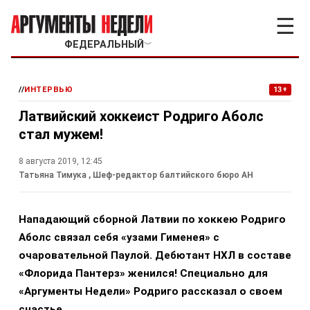
☰
ФЕДЕРАЛЬНЫЙ
﹀
//
ИНТЕРВЬЮ
13+
Латвийский хоккеист Родриго Аболс
стал мужем!
8 августа 2019, 12:45
Татьяна Тимука
, Шеф-редактор балтийского бюро АН
Нападающий сборной Латвии по хоккею Родриго
Аболс связал себя «узами Гименея» с
очаровательной Паулой. Дебютант НХЛ в составе
«Флорида Пантерз» женился! Специально для
«Аргументы Недели» Родриго рассказал о своем
счастье.