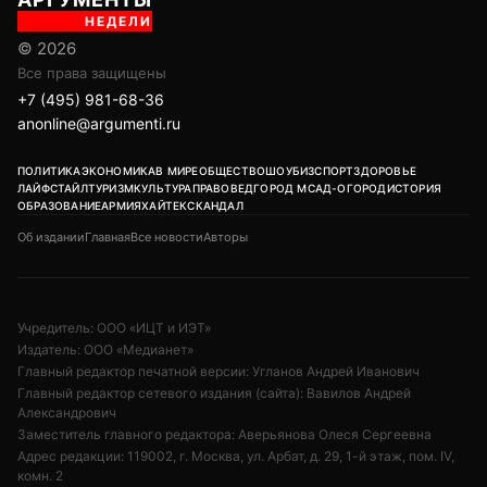
НЕДЕЛИ
© 2026
Все права защищены
+7 (495) 981-68-36
anonline@argumenti.ru
ПОЛИТИКА
ЭКОНОМИКА
В МИРЕ
ОБЩЕСТВО
ШОУБИЗ
СПОРТ
ЗДОРОВЬЕ
ЛАЙФСТАЙЛ
ТУРИЗМ
КУЛЬТУРА
ПРАВОВЕД
ГОРОД М
САД-ОГОРОД
ИСТОРИЯ
ОБРАЗОВАНИЕ
АРМИЯ
ХАЙТЕК
СКАНДАЛ
Об издании
Главная
Все новости
Авторы
Учредитель: ООО «ИЦТ и ИЭТ»
Издатель: ООО «Медианет»
Главный редактор печатной версии: Угланов Андрей Иванович
Главный редактор сетевого издания (сайта): Вавилов Андрей
Александрович
Заместитель главного редактора: Аверьянова Олеся Сергеевна
Адрес редакции: 119002, г. Москва, ул. Арбат, д. 29, 1-й этаж, пом. IV,
комн. 2