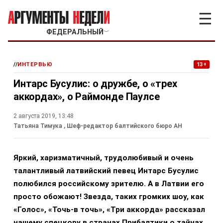
☰
ФЕДЕРАЛЬНЫЙ
﹀
//
ИНТЕРВЬЮ
13+
Интарс Бусулис: о дружбе, о «трех
аккордах», о Раймонде Паулсе
2 августа 2019, 13:48
Татьяна Тимука
, Шеф-редактор балтийского бюро АН
Яркий, харизматичный, трудолюбивый и очень
талантливый латвийский певец Интарс Бусулис
полюбился российскому зрителю. А в Латвии его
просто обожают! Звезда, таких громких шоу, как
«Голос», «Точь-в точь», «Три аккорда» рассказал
нашему спецкору в странах Прибалтики о тайнах