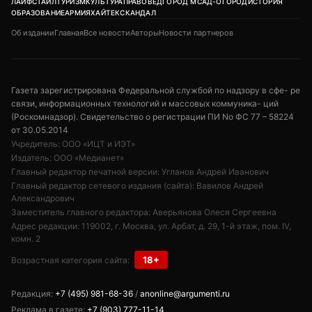
ЛАЙФСТАЙЛ
ТУРИЗМ
КУЛЬТУРА
ПРАВОВЕД
ГОРОД М
САД-ОГОРОД
ИСТОРИЯ
ОБРАЗОВАНИЕ
АРМИЯ
ХАЙТЕК
СКАНДАЛ
Об издании
Главная
Все новости
Авторы
Новости партнеров
Газета зарегистрирована Федеральной службой по надзору в сфе- ре
связи, информационных технологий и массовых коммуника- ций
(Роскомнадзор). Свидетельство о регистрации ПИ No ФС 77 – 58224
от 30.05.2014
Учредитель: ООО «ИЦТ и ИЭТ»
Издатель: ООО «Медианет»
Главный редактор печатной версии: Угланов Андрей Иванович
Главный редактор сетевого издания (сайта): Вавилов Андрей
Александрович
Заместитель главного редактора: Аверьянова Олеся Сергеевна
Адрес редакции: 119002, г. Москва, ул. Арбат, д. 29, 1-й этаж, пом. IV,
комн. 2
18+
Возрастная категория сайта:
Редакция:
+7 (495) 981-68-36
/
anonline@argumenti.ru
Реклама в газете:
+7 (903) 777-11-14