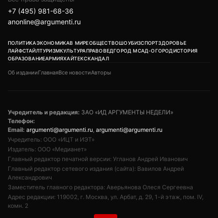
+7 (495) 981-68-36
anonline@argumenti.ru
ПОЛИТИКА
ЭКОНОМИКА
В МИРЕ
ОБЩЕСТВО
ШОУБИЗ
СПОРТ
ЗДОРОВЬЕ
ЛАЙФСТАЙЛ
ТУРИЗМ
КУЛЬТУРА
ПРАВОВЕД
ГОРОД М
САД-ОГОРОД
ИСТОРИЯ
ОБРАЗОВАНИЕ
АРМИЯ
ХАЙТЕК
СКАНДАЛ
Об издании
Главная
Все новости
Авторы
Учредитель и редакция:
ЗАО «ИД АРГУМЕНТЫ НЕДЕЛИ»
Телефон:
Email:
argumenti@argumenti.ru
,
argumenti@argumenti.ru
Учредитель: ООО «ИЦТ и ИЭТ»
Издатель: ООО «Медианет»
Главный редактор печатной версии: Угланов Андрей Иванович
Главный редактор сетевого издания (сайта): Вавилов Андрей
Александрович
Заместитель главного редактора: Аверьянова Олеся Сергеевна
Адрес редакции: 119002, г. Москва, ул. Арбат, д. 29, 1-й этаж, пом. IV,
комн. 2