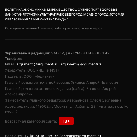
ПОЛИТИКА
ЭКОНОМИКА
В МИРЕ
ОБЩЕСТВО
ШОУБИЗ
СПОРТ
ЗДОРОВЬЕ
ЛАЙФСТАЙЛ
ТУРИЗМ
КУЛЬТУРА
ПРАВОВЕД
ГОРОД М
САД-ОГОРОД
ИСТОРИЯ
ОБРАЗОВАНИЕ
АРМИЯ
ХАЙТЕК
СКАНДАЛ
Об издании
Главная
Все новости
Авторы
Новости партнеров
Учредитель и редакция:
ЗАО «ИД АРГУМЕНТЫ НЕДЕЛИ»
Телефон:
Email:
argumenti@argumenti.ru
,
argumenti@argumenti.ru
Учредитель: ООО «ИЦТ и ИЭТ»
Издатель: ООО «Медианет»
Главный редактор печатной версии: Угланов Андрей Иванович
Главный редактор сетевого издания (сайта): Вавилов Андрей
Александрович
Заместитель главного редактора: Аверьянова Олеся Сергеевна
Адрес редакции: 119002, г. Москва, ул. Арбат, д. 29, 1-й этаж, пом. IV,
комн. 2
18+
Возрастная категория сайта:
Редакция:
+7 (495) 981-68-36
/
anonline@argumenti.ru