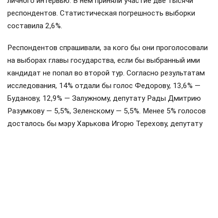
личного интервью. В нём приняли участие две тысячи
респондентов. Статистическая погрешность выборки
составила 2,6%.
Респондентов спрашивали, за кого бы они проголосовали
на выборах главы государства, если бы выбранный ими
кандидат не попал во второй тур. Согласно результатам
исследования, 14% отдали бы голос Федорову, 13,6% —
Буданову, 12,9% — Залужному, депутату Рады Дмитрию
Разумкову — 5,5%, Зеленскому — 5,5%. Менее 5% голосов
досталось бы мэру Харькова Игорю Терехову, депутату
Рады Алексею Гончаренко, основателю и первому
командиру «Азова»** Андрею Билецкому*, боксёру
Александру Усику, лидеру партии «Батькивщина» Юлии
Тимошенко. Ещё 15,3% ответили, что пока не
определились, 6,2% — проголосовали бы за другого
кандидата.