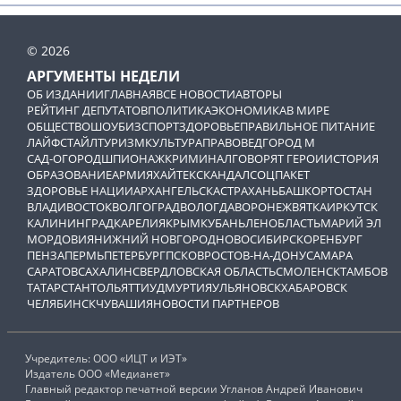
© 2026
АРГУМЕНТЫ НЕДЕЛИ
ОБ ИЗДАНИИ
ГЛАВНАЯ
ВСЕ НОВОСТИ
АВТОРЫ
РЕЙТИНГ ДЕПУТАТОВ
ПОЛИТИКА
ЭКОНОМИКА
В МИРЕ
ОБЩЕСТВО
ШОУБИЗ
СПОРТ
ЗДОРОВЬЕ
ПРАВИЛЬНОЕ ПИТАНИЕ
ЛАЙФСТАЙЛ
ТУРИЗМ
КУЛЬТУРА
ПРАВОВЕД
ГОРОД М
САД-ОГОРОД
ШПИОНАЖ
КРИМИНАЛ
ГОВОРЯТ ГЕРОИ
ИСТОРИЯ
ОБРАЗОВАНИЕ
АРМИЯ
ХАЙТЕК
СКАНДАЛ
СОЦПАКЕТ
ЗДОРОВЬЕ НАЦИИ
АРХАНГЕЛЬСК
АСТРАХАНЬ
БАШКОРТОСТАН
ВЛАДИВОСТОК
ВОЛГОГРАД
ВОЛОГДА
ВОРОНЕЖ
ВЯТКА
ИРКУТСК
КАЛИНИНГРАД
КАРЕЛИЯ
КРЫМ
КУБАНЬ
ЛЕНОБЛАСТЬ
МАРИЙ ЭЛ
МОРДОВИЯ
НИЖНИЙ НОВГОРОД
НОВОСИБИРСК
ОРЕНБУРГ
ПЕНЗА
ПЕРМЬ
ПЕТЕРБУРГ
ПСКОВ
РОСТОВ-НА-ДОНУ
САМАРА
САРАТОВ
САХАЛИН
СВЕРДЛОВСКАЯ ОБЛАСТЬ
СМОЛЕНСК
ТАМБОВ
ТАТАРСТАН
ТОЛЬЯТТИ
УДМУРТИЯ
УЛЬЯНОВСК
ХАБАРОВСК
ЧЕЛЯБИНСК
ЧУВАШИЯ
НОВОСТИ ПАРТНЕРОВ
Учредитель: ООО «ИЦТ и ИЭТ»
Издатель ООО «Медианет»
Главный редактор печатной версии Угланов Андрей Иванович