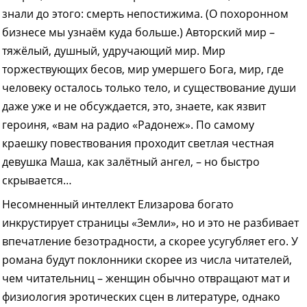
знали до этого: смерть непостижима. (О похоронном
бизнесе мы узнаём куда больше.) Авторский мир –
тяжёлый, душный, удручающий мир. Мир
торжествующих бесов, мир умершего Бога, мир, где
человеку осталось только тело, и существование души
даже уже и не обсуждается, это, знаете, как язвит
героиня, «вам на радио «Радонеж». По самому
краешку повествования проходит светлая честная
девушка Маша, как залётный ангел, – но быстро
скрывается…
Несомненный интеллект Елизарова богато
инкрустирует страницы «Земли», но и это не разбивает
впечатление безотрадности, а скорее усугубляет его. У
романа будут поклонники скорее из числа читателей,
чем читательниц – женщин обычно отвращают мат и
физиология эротических сцен в литературе, однако