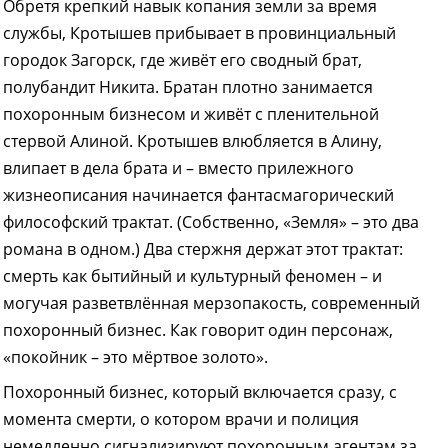
Обретя крепкий навык копания земли за время
службы, Кротышев прибывает в провинциальный
городок Загорск, где живёт его сводный брат,
полубандит Никита. Братан плотно занимается
похоронным бизнесом и живёт с пленительной
стервой Алиной. Кротышев влюбляется в Алину,
влипает в дела брата и – вместо прилежного
жизнеописания начинается фантасмагорический
философский трактат. (Собственно, «Земля» – это два
романа в одном.) Два стержня держат этот трактат:
смерть как бытийный и культурный феномен – и
могучая разветвлённая мерзопакость, современный
похоронный бизнес. Как говорит один персонаж,
«покойник – это мёртвое золото».
Похоронный бизнес, который включается сразу, с
момента смерти, о котором врачи и полиция
немедленно сигнализируют похоронным агентам за