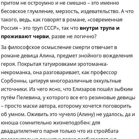
притом не остроумно и не смешно – это именно
бесовское глумление, мерзость, издевательство. А что
такого, ведь, как говорят в романе, «современная
Россия – это труп СССР», так что
внутри трупа и
проживают черви
, разве не логично?
За философское осмысление смерти отвечает в
романе девица Алина, предмет знойного вожделения
героя. Покрытая татуировками эротоманка-
некроманка, она разговаривает, как профессор
Сорбонны, цитируя многоразличные оккультные
источники. Из чего ясно, что Елизаров пошёл зыбким
путём Пелевина, у которого все его резиновые девицы
– просто маски автора, которому хочется поговорить
об умном. Оживить это чучело (Алину) не удалось, да и
юноша сомнительно жизнеподобен: для
двадцатилетнего парня только что из стройбата