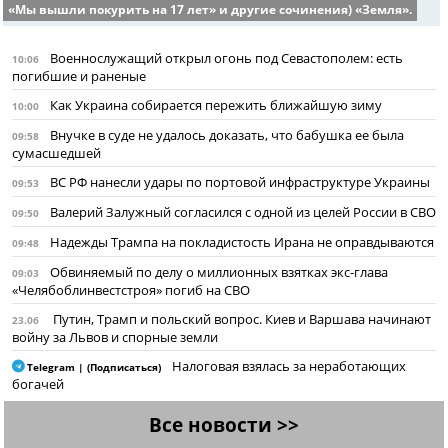
«Мы вышли покурить на 17 лет» и другие сочинения) «Земля».
Военнослужащий открыл огонь под Севастополем: есть
10:06
погибшие и раненые
Как Украина собирается пережить ближайшую зиму
10:00
Внучке в суде не удалось доказать, что бабушка ее была
09:58
сумасшедшей
ВС РФ нанесли удары по портовой инфраструктуре Украины
09:53
Валерий Залужный согласился с одной из целей России в СВО
09:50
Надежды Трампа на покладистость Ирана не оправдываются
09:48
Обвиняемый по делу о миллионных взятках экс-глава
09:03
«Челябоблинвестстроя» погиб на СВО
Путин, Трамп и польский вопрос. Киев и Варшава начинают
23.06
войну за Львов и спорные земли
Налоговая взялась за неработающих
Telegram | (Подписаться)
богачей
Все новости >>