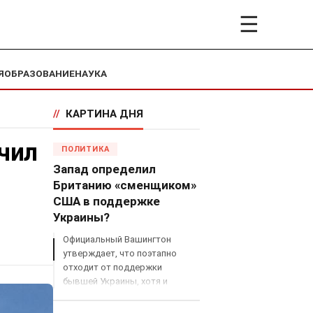
☰
Я
ОБРАЗОВАНИЕ
НАУКА
//
КАРТИНА ДНЯ
чил
ПОЛИТИКА
Запад определил
Британию «сменщиком»
США в поддержке
Украины?
Официальный Вашингтон
утверждает, что поэтапно
отходит от поддержки
бывшей Украины, хотя и
продолжает снабжать ВСУ
разведданными и поставлять