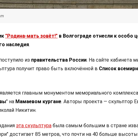
com
ик
"Родина-мать зовёт!"
в Волгограде отнесли к особо 
го наследия
.
поступило из
правительства России
. На сайте кабинета 
льптура получит право быть включённой в
Список всемир
 является главным монументом мемориального комплекса
твы
" на
Мамаевом кургане
. Авторы проекта — скульптор Е
иколай Никитин.
здания
эта скульптура
была самым большим в стране изв
ри" достигает 85 метров, что почти на 40 больше высоты