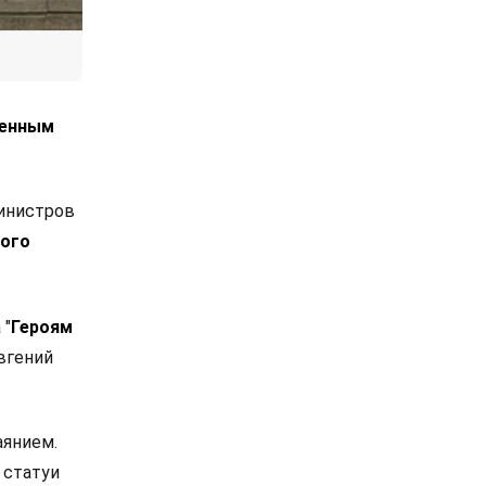
ценным
министров
ного
 "
Героям
вгений
аянием.
 статуи