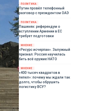
закупленное ранее оружие.
ПОЛИТИКА
Путин провёл телефонный
Также американская
разговор с президентом ОАЭ
администрация скидывает на
европейцев снабжение
ПОЛИТИКА
киевского режима оружием,
Пашинян: референдум о
которое стремится продавать
вступлении Армении в ЕС
всем новым снабженцам.
требует подготовки
Однако часто возникают
предположения о возможном
МНЕНИЕ
«сменщике» американцев на
«Ресурс исчерпан». Залужный
этом позорном посту.
признал: Россия научилась
Рассмотрим, кто же рвётся на
бить всё оружие НАТО
место «миротворцев».
МНЕНИЕ
«400 тысяч квадратов в
пепел»: почему мы ждали так
долго, чтобы обрушить
логистику ВСУ?