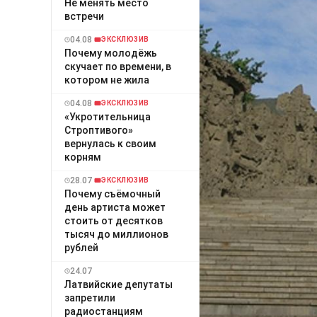
Не менять место
встречи
04.08
ЭКСКЛЮЗИВ
Почему молодёжь
скучает по времени, в
котором не жила
04.08
ЭКСКЛЮЗИВ
«Укротительница
Строптивого»
вернулась к своим
корням
28.07
ЭКСКЛЮЗИВ
Почему съёмочный
день артиста может
стоить от десятков
тысяч до миллионов
рублей
24.07
Латвийские депутаты
запретили
радиостанциям