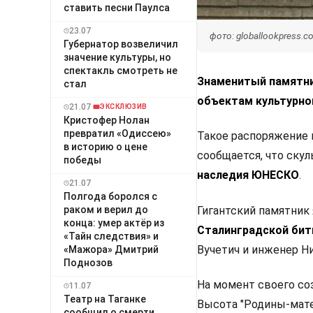
ставить песни Паулса
23.07
фото: globallookpress.
Губернатор возвеличил
значение культуры, но
спектакль смотреть не
Знаменитый памятн
стал
объектам культурно
21.07
ЭКСКЛЮЗИВ
Кристофер Нолан
превратил «Одиссею»
Такое распоряжение 
в историю о цене
сообщается, что ску
победы
наследия ЮНЕСКО
.
21.07
Полгода боролся с
раком и верил до
Гигантский памятник
конца: умер актёр из
Сталинградской би
«Тайн следствия» и
Вучетич и инженер Н
«Мажора» Дмитрий
Поднозов
На момент своего со
11.07
Театр на Таганке
Высота "Родины-мате
сообщил о смерти