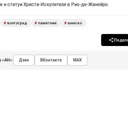
 и статуи Христа-Искупителя в Рио-де-Жанейро.
волгоград
памятник
юнеско
#
#
#
Подел
 «АН»:
Дзен
ВКонтакте
МАХ