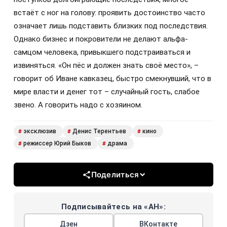
встаёт с ног на голову: проявить достоинство часто
означает лишь подставить близких под последствия.
Однако бизнес и покровители не делают альфа-
самцом человека, привыкшего подстраиваться и
извиняться. «Он пёс и должен знать своё место», –
говорит об Иване кавказец, быстро смекнувший, что в
мире власти и денег тот – случайный гость, слабое
звено. А говорить надо с хозяином.
эксклюзив
Денис Терентьев
кино
#
#
#
режиссер Юрий Быков
драма
#
#
Поделиться
Подписывайтесь на «АН»:
Дзен
ВКонтакте