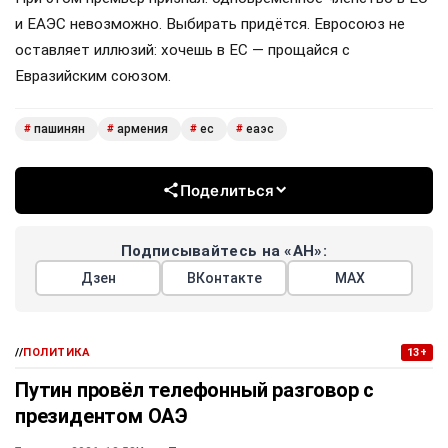
и ЕАЭС невозможно. Выбирать придётся. Евросоюз не
оставляет иллюзий: хочешь в ЕС — прощайся с
Евразийским союзом.
пашинян
армения
ес
еаэс
#
#
#
#
Поделиться
Подписывайтесь на «АН»:
Дзен
ВКонтакте
МАХ
//
ПОЛИТИКА
13+
Путин провёл телефонный разговор с
президентом ОАЭ