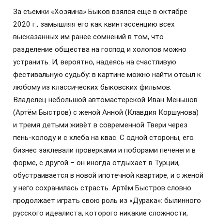
За съёмки «Хозяина» Быков взялся ещё в октябре
2020 г., замышляя его как квинтэссенцию всех
высказанных им ранее сомнений в том, что
разделение общества на господ и холопов можно
устранить. И, вероятно, надеясь на счастливую
фестивальную судьбу: в картине можно найти отсыл к
любому из классических быковских фильмов.
Владелец небольшой автомастерской Иван Меньшов
(Артём Быстров) с женой Анной (Клавдия Коршунова)
и тремя детьми живёт в современной Твери через
пень-колоду и с хлеба на квас. С одной стороны, его
бизнес заклевали проверками и поборами печенеги в
форме, с другой – он иногда отдыхает в Турции,
обустраивается в новой ипотечной квартире, и с женой
у него сохранилась страсть. Артём Быстров словно
продолжает играть свою роль из «Дурака»: былинного
русского идеалиста, которого никакие сложности,