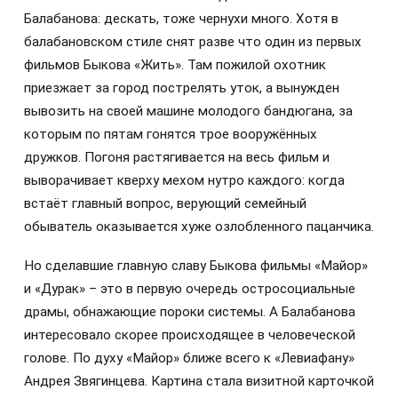
Балабанова: дескать, тоже чернухи много. Хотя в
балабановском стиле снят разве что один из первых
фильмов Быкова «Жить». Там пожилой охотник
приезжает за город пострелять уток, а вынужден
вывозить на своей машине молодого бандюгана, за
которым по пятам гонятся трое вооружённых
дружков. Погоня растягивается на весь фильм и
выворачивает кверху мехом нутро каждого: когда
встаёт главный вопрос, верующий семейный
обыватель оказывается хуже озлобленного пацанчика.
Но сделавшие главную славу Быкова фильмы «Майор»
и «Дурак» – это в первую очередь остросоциальные
драмы, обнажающие пороки системы. А Балабанова
интересовало скорее происходящее в человеческой
голове. По духу «Майор» ближе всего к «Левиафану»
Андрея Звягинцева. Картина стала визитной карточкой