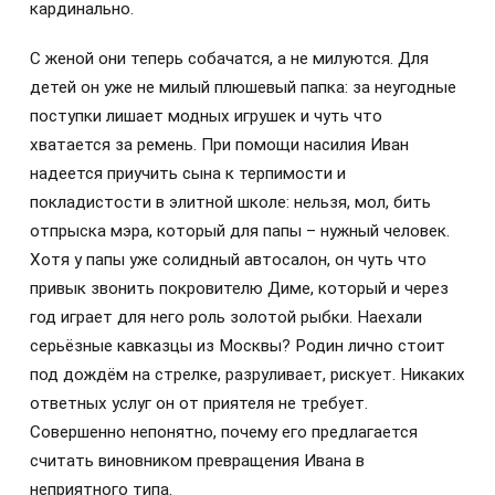
кардинально.
С женой они теперь собачатся, а не милуются. Для
детей он уже не милый плюшевый папка: за неугодные
поступки лишает модных игрушек и чуть что
хватается за ремень. При помощи насилия Иван
надеется приучить сына к терпимости и
покладистости в элитной школе: нельзя, мол, бить
отпрыска мэра, который для папы – нужный человек.
Хотя у папы уже солидный автосалон, он чуть что
привык звонить покровителю Диме, который и через
год играет для него роль золотой рыбки. Наехали
серьёзные кавказцы из Москвы? Родин лично стоит
под дождём на стрелке, разруливает, рискует. Никаких
ответных услуг он от приятеля не требует.
Совершенно непонятно, почему его предлагается
считать виновником превращения Ивана в
неприятного типа.