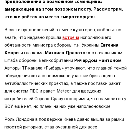
предположения о возможном «сменщике»
американцев на этом позорном посту. Рассмотрим,
кто же рвётся на место «миротворцев».
В свете предположений о смене кураторов, любопытно
знать, что недавно прошла
встреча
исполняющего
обязанности министра обороны т.н. Украины
Евгения
Хмары
и главкома
Михаила Драпатого
с начальником
штаба обороны Великобритании
Ричардом Найтоном
.
Авторы ТГ-канала «Рыбарь» уточняют, что главной темой
обсуждения «стало возможное участие британцев в
антибаллистических проектах, а также поставки ракет
для систем ПВО и ракет Meteor для шведских
истребителей Gripen». Сразу оговоримся, что самолётов у
ВСУ ещё нет, но планы на них уже наполеоновские.
Роль Лондона в поддержке Киева давно вышла за рамки
простой риторики, став очевидной для всех