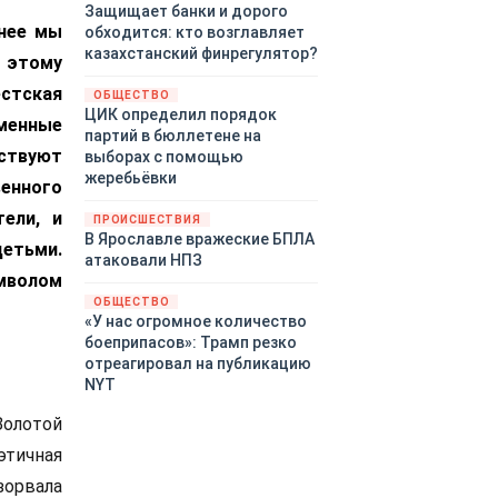
Защищает банки и дорого
нее мы
обходится: кто возглавляет
казахстанский финрегулятор?
к этому
естская
ОБЩЕСТВО
ЦИК определил порядок
менные
партий в бюллетене на
ествуют
выборах с помощью
жеребьёвки
венного
ели, и
ПРОИСШЕСТВИЯ
В Ярославле вражеские БПЛА
етьми.
атаковали НПЗ
мволом
ОБЩЕСТВО
«У нас огромное количество
боеприпасов»: Трамп резко
отреагировал на публикацию
NYT
олотой
этичная
зорвала