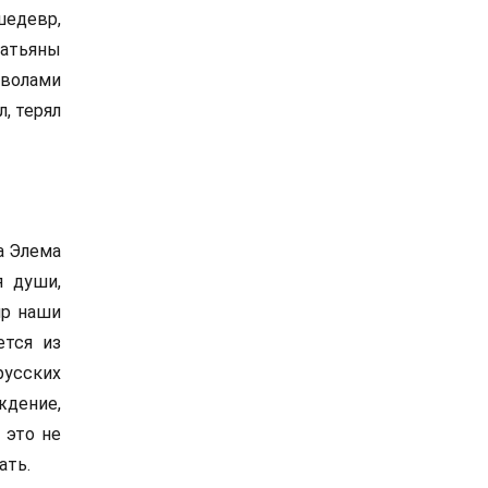
шедевр,
Татьяны
волами
, терял
а Элема
я души,
ир наши
ется из
русских
ждение,
 это не
ать.