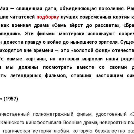
Мая — священная дата, объединяющая поколения. Ра
аших читателей
подборку
лучших современных картин 
х как военная драма «Семь вёрст до рассвета», «Бр
аведник». Эти фильмы мастерски используют совре
ы донести правду о войне до нынешнего зрителя. Сущ
аходятся вне времени — это «золотой фонд» отечест
Те самые картины, на которых выросли наши родит
ня мы должны посмотреть вместе со своими д
ять легендарных фильмов, ставших настоящим си
» (1957)
ечественный полнометражный фильм, удостоенный «З
Каннского кинофестиваля. Военная драма, невероятно по
трагическая история любви, которую безжалостно ра