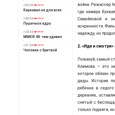
война. Режиссер М
05.05
НОВОЕ
Карнавал не для всех
где камера буква
Самойловой и з
28.04
НОВОЕ
Пушечное ядро
искренности. Фильм
28.04
НОВОЕ
надежду, но продол
ММКФ 48: чем удивил
21.04
2. «Иди и смотри» 
НОВОЕ
Человек с бритвой
Пожалуй, самый с
Климова — это не
которое обязан п
деды. История п
ребенка в седого
деревнях, оставл
снятый с беспоща
только подвиги, но