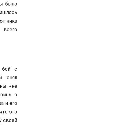
ны было
ришлось
мятника
 всего
 бой с
й снял
йны «не
роинь о
а и его
что это
у своей