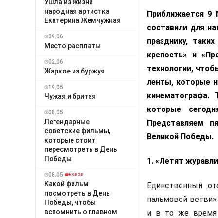
Ушла из жизни
народная артистка
Приближается 9 
Екатерина Жемчужная
составили для н
09.06
празднику, таки
Место расплаты
крепость» и «Пр
02.06
технологии, чтоб
Жаркое из буржуя
ленты, которые н
19.05
кинематографа. 
Чужая и бритая
которые сегод
08.05
Легендарные
Представляем п
советские фильмы,
Великой Победы.
которые стоит
пересмотреть в День
Победы
1. «Летят журавли
08.05
НОВОЕ
Какой фильм
Единственный от
посмотреть в День
пальмовой ветви» 
Победы, чтобы
вспомнить о главном
и в то же время 