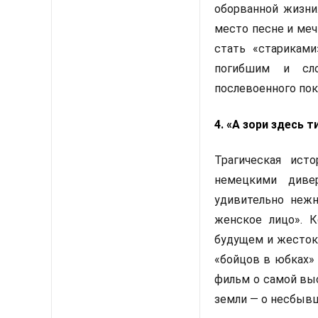
оборванной жизни
место песне и меч
стать «стариками
погибшим и сл
послевоенного пок
4. «А зори здесь т
Трагическая ист
немецкими дивер
удивительно неж
женское лицо». 
будущем и жестоко
«бойцов в юбках» 
фильм о самой выс
земли — о несбыв