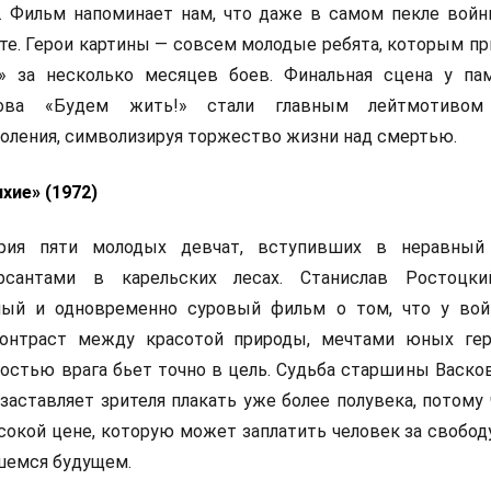
. Фильм напоминает нам, что даже в самом пекле вой
те. Герои картины — совсем молодые ребята, которым п
» за несколько месяцев боев. Финальная сцена у па
ова «Будем жить!» стали главным лейтмотивом
оления, символизируя торжество жизни над смертью.
ихие» (1972)
ория пяти молодых девчат, вступивших в неравный
сантами в карельских лесах. Станислав Ростоцки
ный и одновременно суровый фильм о том, что у во
Контраст между красотой природы, мечтами юных ге
стью врага бьет точно в цель. Судьба старшины Васков
заставляет зрителя плакать уже более полувека, потому 
окой цене, которую может заплатить человек за свобод
шемся будущем.