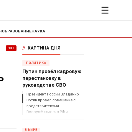
☰
Я
ОБРАЗОВАНИЕ
НАУКА
//
КАРТИНА ДНЯ
13+
ПОЛИТИКА
Путин провёл кадровую
ь
перестановку в
руководстве СВО
Президент России Владимир
Путин провёл совещание с
представителями
Вооружённых сил РФ и
объявил о серьёзных
кадровых изменениях в
руководстве спецоперацией.
В МИРЕ