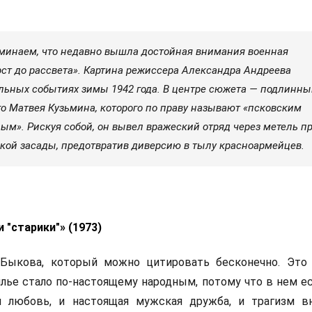
минаем, что недавно вышла достойная внимания военная
ст до рассвета». Картина режиссера Александра Андреева
льных событиях зимы 1942 года. В центре сюжета — подлинн
го Матвея Кузьмина, которого по праву называют «псковским
м». Рискуя собой, он вывел вражеский отряд через метель п
ской засады, предотвратив диверсию в тылу красноармейцев.
и "старики"» (1973)
Быкова, который можно цитировать бесконечно. Это
ье стало по-настоящему народным, потому что в нем ес
я любовь, и настоящая мужская дружба, и трагизм в