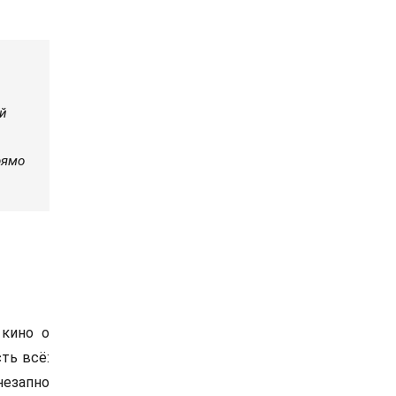
ый
рямо
 кино о
ть всё:
незапно