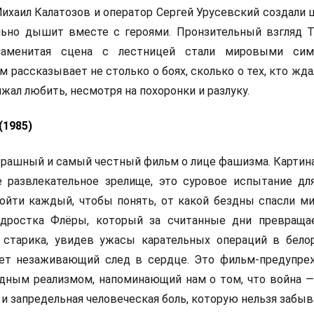
ихаил Калатозов и оператор Сергей Урусевский создали 
льно дышит вместе с героями. Пронзительный взгляд 
наменитая сцена с лестницей стали мировыми сим
 рассказывает не столько о боях, сколько о тех, кто ждал
жал любить, несмотря на похоронки и разлуку.
(1985)
трашный и самый честный фильм о лице фашизма. Картин
 развлекательное зрелище, это суровое испытание дл
ройти каждый, чтобы понять, от какой бездны спасли м
одростка Флёры, который за считанные дни превраща
 старика, увидев ужасы карательных операций в бело
яет незаживающий след в сердце. Это фильм-предупре
дным реализмом, напоминающий нам о том, что война —
 и запредельная человеческая боль, которую нельзя забыв