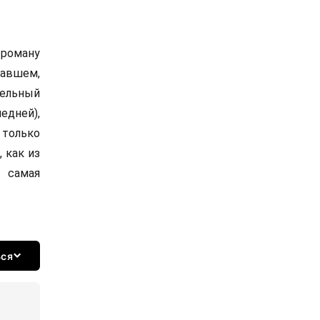
 роману
тавшем,
ельный
едней),
 только
 как из
 самая
ься