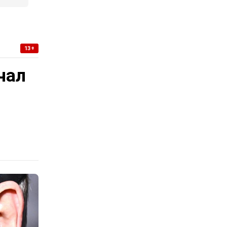
13+
чал