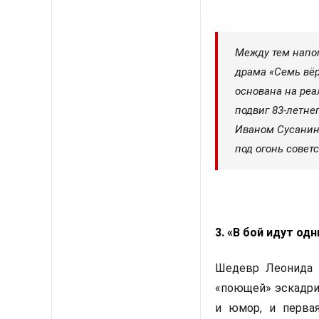
Между тем напо
драма «Семь вёр
основана на реа
подвиг 83-летне
Иваном Сусанины
под огонь совет
3. «В бой идут одн
Шедевр Леонида 
«поющей» эскадрил
и юмор, и перва