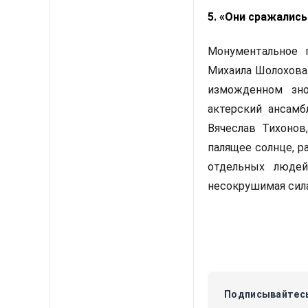
5. «Они сражались
Монументальное 
Михаила Шолохова.
изможденном зно
актерский ансамб
Вячеслав Тихонов
палящее солнце, р
отдельных людей
несокрушимая сила,
Подписывайтесь