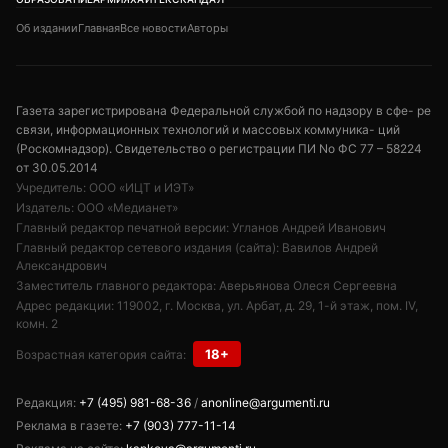
Об издании
Главная
Все новости
Авторы
Газета зарегистрирована Федеральной службой по надзору в сфе- ре
связи, информационных технологий и массовых коммуника- ций
(Роскомнадзор). Свидетельство о регистрации ПИ No ФС 77 – 58224
от 30.05.2014
Учредитель: ООО «ИЦТ и ИЭТ»
Издатель: ООО «Медианет»
Главный редактор печатной версии: Угланов Андрей Иванович
Главный редактор сетевого издания (сайта): Вавилов Андрей
Александрович
Заместитель главного редактора: Аверьянова Олеся Сергеевна
Адрес редакции: 119002, г. Москва, ул. Арбат, д. 29, 1-й этаж, пом. IV,
комн. 2
18+
Возрастная категория сайта:
Редакция:
+7 (495) 981-68-36
/
anonline@argumenti.ru
Реклама в газете:
+7 (903) 777-11-14