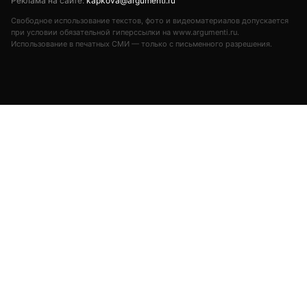
Реклама на сайте:
kapkova@argumenti.ru
Свободное использование текстов, фото и видеоматериалов допускается
при условии обязательной гиперссылки на www.argumenti.ru.
Использование в печатных СМИ — только с письменного разрешения.