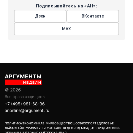
Подписывайтесь на «АН»:
Дзен
ВКонтакте
МАХ
АРГУМЕНТЫ
НЕДЕЛИ
© 2026
Все права защищены
+7 (495) 981-68-36
anonline@argumenti.ru
ПОЛИТИКА
ЭКОНОМИКА
В МИРЕ
ОБЩЕСТВО
ШОУБИЗ
СПОРТ
ЗДОРОВЬЕ
ЛАЙФСТАЙЛ
ТУРИЗМ
КУЛЬТУРА
ПРАВОВЕД
ГОРОД М
САД-ОГОРОД
ИСТОРИЯ
ОБРАЗОВАНИЕ
АРМИЯ
ХАЙТЕК
СКАНДАЛ