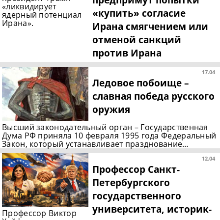
«ликвидирует
«купить» согласие
ядерный потенциал
Ирана».
Ирана смягчением или
отменой санкций
против Ирана
17.04
Ледовое побоище –
славная победа русского
оружия
Высший законодательный орган – Государственная
Дума РФ приняла 10 февраля 1995 года Федеральный
Закон, который устанавливает празднование…
12.04
Профессор Санкт-
Петербургского
государственного
университета, историк-
Профессор Виктор