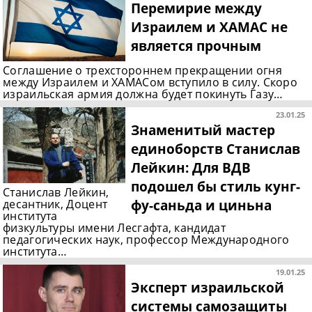
Перемирие между
Израилем и ХАМАС не
является прочным
Соглашение о трехстороннем прекращении огня
между Израилем и ХАМАСом вступило в силу. Скоро
израильская армия должна будет покинуть Газу…
23.01.25
Знаменитый мастер
единоборств Станислав
Лейкин: Для ВДВ
подошел бы стиль кунг-
Станислав Лейкин,
фу-саньда и циньна
десантник, Доцент
института
физкультуры имени Лесгафта, кандидат
педагогических наук, профессор Международного
института…
19.01.25
Эксперт израильской
системы самозащиты