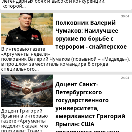
легендарных боях и высокой конкуренции,
которой…
30.04
Полковник Валерий
Чумаков: Наилучшее
оружие по борьбе с
террором - снайперское
В интервью газете
«Аргументы недели»
полковник Валерий Чумаков (позывной – «Медведь»),
в прошлом заместитель командира 8 отряда
специального…
24.04
Доцент Санкт-
Петербургского
государственного
университета,
Доцент Григорий
американист Григорий
Ярыгин в интервью
газете «Аргументы
Ярыгин: США
недели» сказал, что
президент Трамп
предпримут попытки