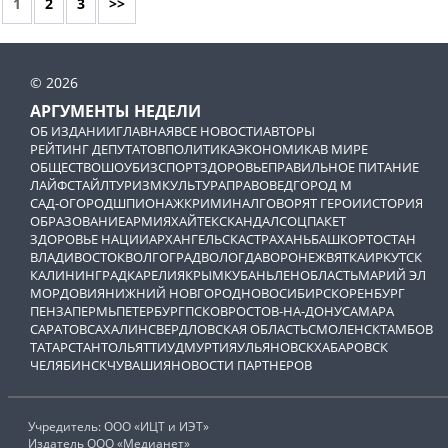
1
2
3
>>
© 2026
АРГУМЕНТЫ НЕДЕЛИ
ОБ ИЗДАНИИ
ГЛАВНАЯ
ВСЕ НОВОСТИ
АВТОРЫ
РЕЙТИНГ ДЕПУТАТОВ
ПОЛИТИКА
ЭКОНОМИКА
В МИРЕ
ОБЩЕСТВО
ШОУБИЗ
СПОРТ
ЗДОРОВЬЕ
ПРАВИЛЬНОЕ ПИТАНИЕ
ЛАЙФСТАЙЛ
ТУРИЗМ
КУЛЬТУРА
ПРАВОВЕД
ГОРОД М
САД-ОГОРОД
ШПИОНАЖ
КРИМИНАЛ
ГОВОРЯТ ГЕРОИ
ИСТОРИЯ
ОБРАЗОВАНИЕ
АРМИЯ
ХАЙТЕК
СКАНДАЛ
СОЦПАКЕТ
ЗДОРОВЬЕ НАЦИИ
АРХАНГЕЛЬСК
АСТРАХАНЬ
БАШКОРТОСТАН
ВЛАДИВОСТОК
ВОЛГОГРАД
ВОЛОГДА
ВОРОНЕЖ
ВЯТКА
ИРКУТСК
КАЛИНИНГРАД
КАРЕЛИЯ
КРЫМ
КУБАНЬ
ЛЕНОБЛАСТЬ
МАРИЙ ЭЛ
МОРДОВИЯ
НИЖНИЙ НОВГОРОД
НОВОСИБИРСК
ОРЕНБУРГ
ПЕНЗА
ПЕРМЬ
ПЕТЕРБУРГ
ПСКОВ
РОСТОВ-НА-ДОНУ
САМАРА
САРАТОВ
САХАЛИН
СВЕРДЛОВСКАЯ ОБЛАСТЬ
СМОЛЕНСК
ТАМБОВ
ТАТАРСТАН
ТОЛЬЯТТИ
УДМУРТИЯ
УЛЬЯНОВСК
ХАБАРОВСК
ЧЕЛЯБИНСК
ЧУВАШИЯ
НОВОСТИ ПАРТНЕРОВ
Учредитель: ООО «ИЦТ и ИЭТ»
Издатель ООО «Медианет»