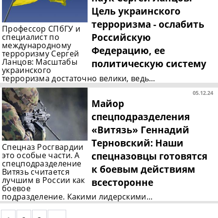
Цель украинского
терроризма - ослабить
Профессор СПбГУ и
Российскую
специалист по
международному
Федерацию, ее
терроризму Сергей
Ланцов: Масштабы
политическую систему
украинского
терроризма достаточно велики, ведь…
05.12.24
Майор
спецподразделения
«Витязь» Геннадий
Терновский: Наши
Спецназ Росгвардии
спецназовцы готовятся
это особые части. А
спецподразделение
к боевым действиям
Витязь считается
лучшим в России как
всесторонне
боевое
подразделение. Какими лидерскими…