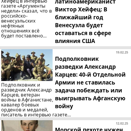
латиноамериканист
Хейфец в интервью
газете «Аргументы
Виктор Хейфец: В
недели» сказал, что в
российско-
ближайший год
венесуэльских
Венесуэла будет
нефтяных
отношениях всё
оставаться в сфере
будет поставлено…
влияния США
19.02.25
Подполковник
разведки Александр
Карцев: 40-й Отдельной
Армии не ставилась
Подполковник и
задача побеждать или
разведчик Александр
Карцев, ветеран
выигрывать Афганскую
войны в Афганистане,
кавалер боевых
войну
орденов и медалей,
писатель в интервью газете…
12.02.25
Морской пехоте нужен