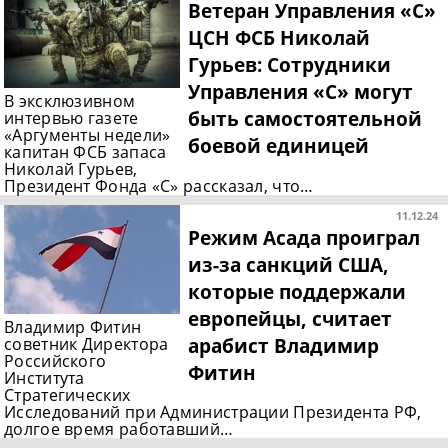
Ветеран Управления «С»
ЦСН ФСБ Николай
Гурьев: Сотрудники
Управления «С» могут
В эксклюзивном
быть самостоятельной
интервью газете
«Аргументы недели»
боевой единицей
капитан ФСБ запаса
Николай Гурьев,
Президент Фонда «С» рассказал, что…
11.12.24
Режим Асада проиграл
из-за санкций США,
которые поддержали
европейцы, считает
Владимир Фитин
арабист Владимир
советник Директора
Российского
Фитин
Института
Стратегических
Исследований при Администрации Президента РФ,
долгое время работавший…