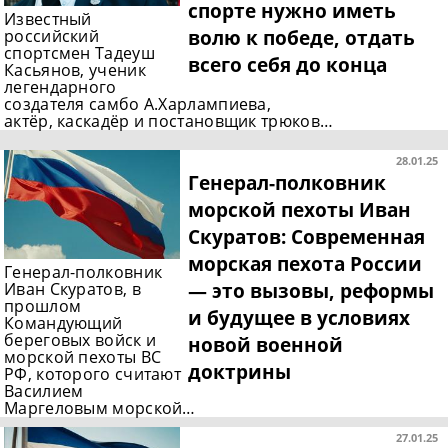
спорте нужно иметь
Известный
волю к победе, отдать
российский
спортсмен Тадеуш
всего себя до конца
Касьянов, ученик
легендарного
создателя самбо А.Харлампиева,
актёр, каскадёр и постановщик трюков…
28.01.25
Генерал-полковник
морской пехоты Иван
Скуратов: Современная
морская пехота России
Генерал-полковник
— это вызовы, реформы
Иван Скуратов, в
прошлом
и будущее в условиях
Командующий
береговых войск и
новой военной
морской пехоты ВС
доктрины
РФ, которого считают
Василием
Маргеловым морской…
27.01.25