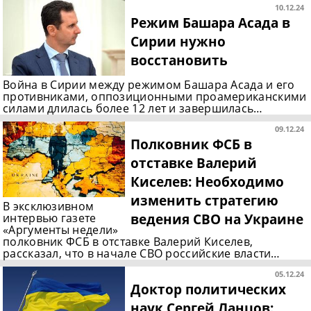
10.12.24
Режим Башара Асада в
Сирии нужно
восстановить
Война в Сирии между режимом Башара Асада и его
противниками, оппозиционными проамериканскими
силами длилась более 12 лет и завершилась…
09.12.24
Полковник ФСБ в
отставке Валерий
Киселев: Необходимо
изменить стратегию
В эксклюзивном
ведения СВО на Украине
интервью газете
«Аргументы недели»
полковник ФСБ в отставке Валерий Киселев,
рассказал, что в начале СВО российские власти…
05.12.24
Доктор политических
наук Сергей Ланцов: