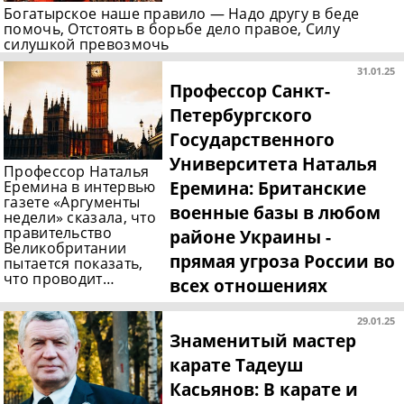
Богатырское наше правило — Надо другу в беде
помочь, Отстоять в борьбе дело правое, Силу
силушкой превозмочь
31.01.25
Профессор Санкт-
Петербургского
Государственного
Университета Наталья
Профессор Наталья
Еремина: Британские
Еремина в интервью
газете «Аргументы
военные базы в любом
недели» сказала, что
правительство
районе Украины -
Великобритании
прямая угроза России во
пытается показать,
что проводит…
всех отношениях
29.01.25
Знаменитый мастер
карате Тадеуш
Касьянов: В карате и