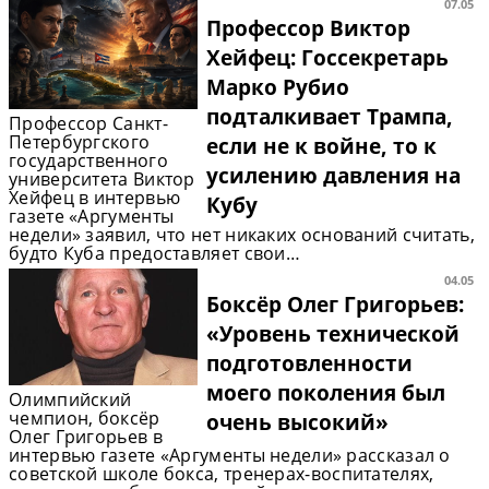
07.05
Профессор Виктор
Хейфец: Госсекретарь
Марко Рубио
подталкивает Трампа,
Профессор Санкт-
Петербургского
если не к войне, то к
государственного
усилению давления на
университета Виктор
Хейфец в интервью
Кубу
газете «Аргументы
недели» заявил, что нет никаких оснований считать,
будто Куба предоставляет свои…
04.05
Боксёр Олег Григорьев:
«Уровень технической
подготовленности
моего поколения был
Олимпийский
чемпион, боксёр
очень высокий»
Олег Григорьев в
интервью газете «Аргументы недели» рассказал о
советской школе бокса, тренерах-воспитателях,