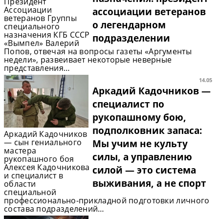
Президент
Ассоциации
ассоциации ветеранов
ветеранов Группы
о легендарном
специального
назначения КГБ СССР
подразделении
«Вымпел» Валерий
Попов, отвечая на вопросы газеты «Аргументы
недели», развеивает некоторые неверные
представления…
14.05
Аркадий Кадочников —
специалист по
рукопашному бою,
подполковник запаса:
Аркадий Кадочников
— сын гениального
Мы учим не культу
мастера
силы, а управлению
рукопашного боя
Алексея Кадочникова
силой — это система
и специалист в
выживания, а не спорт
области
специальной
профессионально-прикладной подготовки личного
состава подразделений…