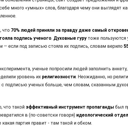
ебе много «умных» слов, благодаря чему они выглядят ка
ленное.
, что
70% людей приняли за правду даже самый откров
стояла подпись ученого
.
Духовные гуру
тоже пользуются 
 — если под записью стояла их подпись, словам верило
5
ксперимента, ученые попросили людей заполнить анкету,
делили уровень их
религиозности
. Неожиданно, но религ
 с подписью ученых больше, чем словам, сказанным дух
, что такой
эффективный инструмент пропаганды
был п
евратился в (по-советски говоря)
идеологический отде
де какая партия правит - там такой и обком.