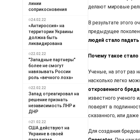
линии
делают мировые рел
соприкосновения
24.02.22
В результате этого о
«Антироссия» на
предыдущее поколен
территории Украины
должна быть
людей стало падать 
ликвидирована
22.02.22
Почему такое стало
"Западные партнеры"
более не смогут
Ученые, на этот раз 
навязывать России
роль «вечного лоха»
насколько легко мож
22.02.22
откровенного бреда
Запад отреагировал на
известного ученого и
решение признать
независимость ЛНР и
поверят в подлинност
ДНР
сказанного, или даже
21.02.22
США действуют на
Для создания бредов
Украине в своей
Generator.
При каждо
парадигме