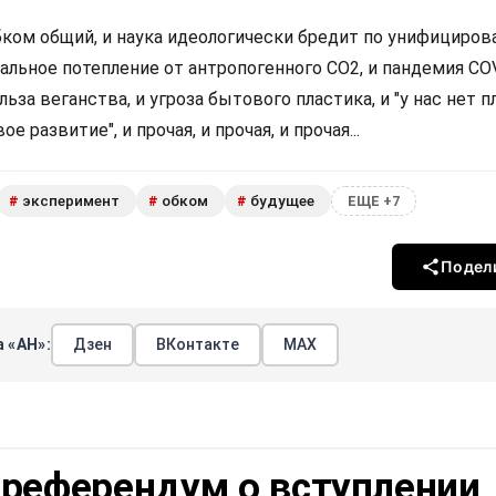
обком общий, и наука идеологически бредит по унифициро
обальное потепление от антропогенного CO2, и пандемия COV
ьза веганства, и угроза бытового пластика, и "у нас нет п
ое развитие", и прочая, и прочая, и прочая...
эксперимент
обком
будущее
#
#
#
ЕЩЕ +7
Подел
 «АН»:
Дзен
ВКонтакте
МАХ
 референдум о вступлении