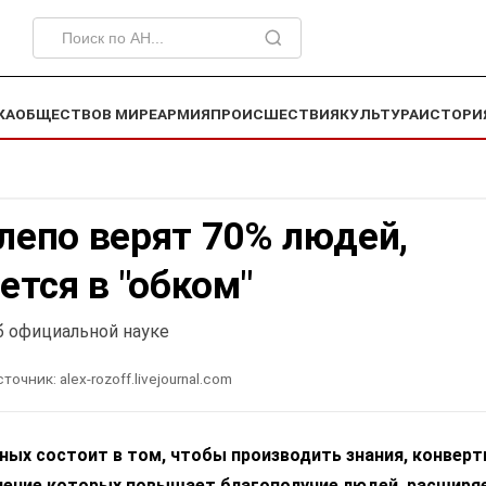
КА
ОБЩЕСТВО
В МИРЕ
АРМИЯ
ПРОИСШЕСТВИЯ
КУЛЬТУРА
ИСТОРИ
слепо верят 70% людей,
тся в "обком"
об официальной науке
сточник:
alex-rozoff.livejournal.com
ных состоит в том, чтобы производить знания, конвер
енение которых повышает благополучие людей, расширяе