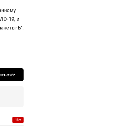
ванному
ID-19, и
ланеты-Б",
иться
13+