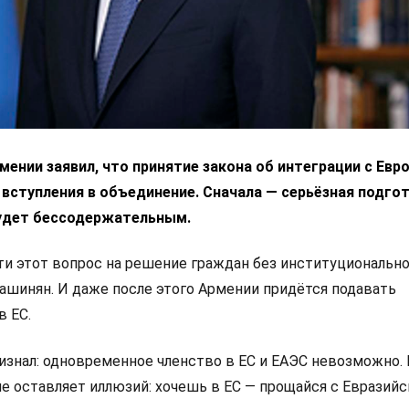
ении заявил, что принятие закона об интеграции с Ев
 вступления в объединение. Сначала — серьёзная подгот
удет бессодержательным.
 этот вопрос на решение граждан без институциональн
Пашинян. И даже после этого Армении придётся подавать
в ЕС.
изнал: одновременное членство в ЕС и ЕАЭС невозможно.
не оставляет иллюзий: хочешь в ЕС — прощайся с Евразий