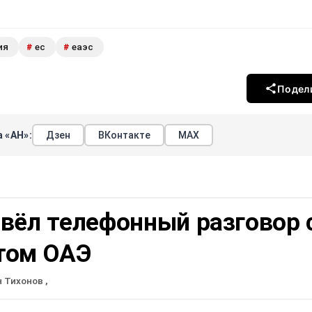
ия
ес
еаэс
#
#
Подел
 «АН»:
Дзен
ВКонтакте
МАХ
вёл телефонный разговор 
том ОАЭ
н Тихонов
,