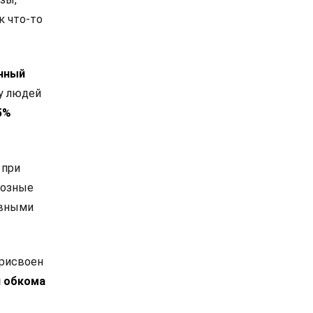
к что-то
енный
у людей
5%
 при
иозные
овными
рисвоен
л обкома