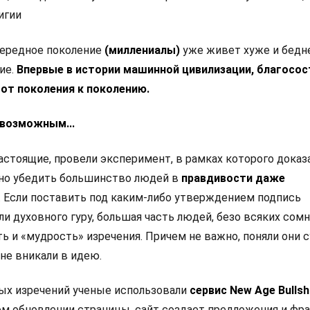
игии
чередное поколение
(миллениалы)
уже живет хуже и бедне
ие.
Впервые в истории машинной цивилизации, благосос
от поколения к поколению.
 возможным...
настоящие, провели эксперимент, в рамках которого доказа
но убедить большинство людей в
правдивости даже
. Если поставить под каким-либо утверждением подпись
ли духовного гуру, большая часть людей, безо всяких сомн
ь и «мудрость» изречения. Причем не важно, поняли они 
 не вникали в идею.
ых изречений ученые использовали
сервис New Age Bullsh
м обновлении страницы, сайт создает предложения и фра