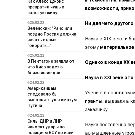
Как Алекс Джонс
превратил чушь в
возможности, прино
золотую жилу
25.02.22
Ни для чего другого 
Зеленский: "Рано или
поздно Россия должна
Наука в XIX веке и бо
начать с нами
говорить..."
этому
материальное
25.02.22
В Пентагоне заявляют,
Однако в конце XX в
что Киев падет в
ближайшие дни
Наука в XXI веке эт
24.02.22
Американцам
Ученые в основном м
следовало бы
выполнить ультиматум
гранты
, выдавая в к
Путина
заказчику.
24.02.22
Силы ДНР и ЛНР
Наука постепенно пе
наносят удары по
позициям ВСУ по всей
вымышленные угрозы,