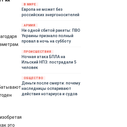
территориями Белгородской,
В МИРЕ
Европа не может без
Брянской, Воронежской,
российских энергоносителей
Курской, Липецкой,
Орловской, Пензенской,
АРМИЯ
Ростовской, Рязанской,
Ни одной сбитой ракеты: ПВО
Самарской, Саратовской,
Украины признало полный
лагодаря
Тамбовской, Тульской
провал в ночь на субботу
аметрам.
областей, Краснодарского
края, Республики Крым и над
ПРОИСШЕСТВИЯ
акваторией Азовского моря.
Ночная атака БПЛА на
Ильский НПЗ: пострадали 5
человек
ОБЩЕСТВО
Деньги после смерти: почему
абатывают
наследницы оспаривают
действия нотариуса и судов
годен
изобретая
как это