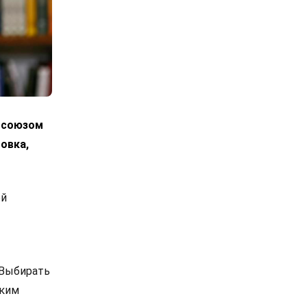
росоюзом
овка,
ой
 Выбирать
ским