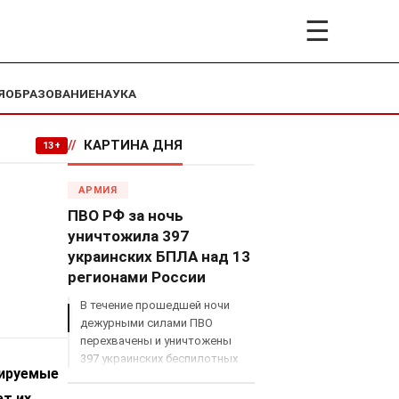
☰
Я
ОБРАЗОВАНИЕ
НАУКА
//
КАРТИНА ДНЯ
13+
АРМИЯ
ПВО РФ за ночь
уничтожила 397
украинских БПЛА над 13
регионами России
В течение прошедшей ночи
дежурными силами ПВО
перехвачены и уничтожены
397 украинских беспилотных
тируемые
летательных аппаратов
самолетного типа над
т их