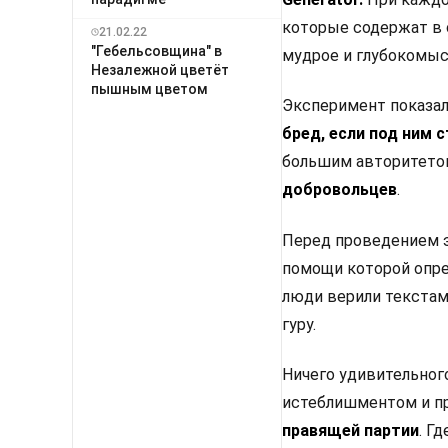
которые содержат в с
21.02.22
"Гебельсовщина" в
мудрое и глубокомыс
Незалежной цветёт
пышным цветом
Эксперимент показал
бред, если под ним 
большим авторитетом
добровольцев
.
Перед проведением э
помощи которой опре
люди верили текстам
гуру.
Ничего удивительного
истеблишментом и пр
правящей партии
. Г