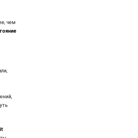
е, чем
тояние
ли,
ений,
суть
it
зы,