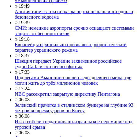
«Узаконенный» грабёж?!
19:49
Англия тонет в токсинах: эксперты не нашли ни одного
безопасного водоёма
19:39
СМИ: немецкие аэропорты срочно оснащают системами
защиты от беспилотников
19:18
Европейцы официально признали террористический
характер украинского режима
18:37
Швеция передаст Украине захваченное российское
судно Caffa из «теневого флота»
17:33
Под лесами Амазонии нашли следы древнего мира, где
могли жить до трёх миллионов человек
17:24
NBC рассекретил закрытую директиву Пентагона
06.08
Зеленский прячется в сталинском бункере на глубине 93
метров во время ударов по Киеву
06.08
Из-за гибели солдат ливано-израильское перемирие под
угрозой срыва
06.08