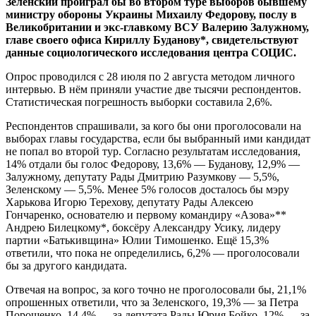
Зеленский проиграл бы во втором туре выборов бывшему
министру обороны Украины Михаилу Федорову, послу в
Великобритании и экс-главкому ВСУ Валерию Залужному,
главе своего офиса Кириллу Буданову*, свидетельствуют
данные социологического исследования центра СОЦИС.
Опрос проводился с 28 июля по 2 августа методом личного
интервью. В нём приняли участие две тысячи респондентов.
Статистическая погрешность выборки составила 2,6%.
Респондентов спрашивали, за кого бы они проголосовали на
выборах главы государства, если бы выбранный ими кандидат
не попал во второй тур. Согласно результатам исследования,
14% отдали бы голос Федорову, 13,6% — Буданову, 12,9% —
Залужному, депутату Рады Дмитрию Разумкову — 5,5%,
Зеленскому — 5,5%. Менее 5% голосов досталось бы мэру
Харькова Игорю Терехову, депутату Рады Алексею
Гончаренко, основателю и первому командиру «Азова»**
Андрею Билецкому*, боксёру Александру Усику, лидеру
партии «Батькивщина» Юлии Тимошенко. Ещё 15,3%
ответили, что пока не определились, 6,2% — проголосовали
бы за другого кандидата.
Отвечая на вопрос, за кого точно не проголосовали бы, 21,1%
опрошенных ответили, что за Зеленского, 19,3% — за Петра
Порошенко, 14,4% — за депутата Рады Юрия Бойко, 12% — за