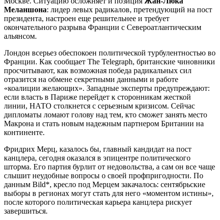
Москве. Ситуацию осложняет и позиция
Жан-Люка
Меланшона
: лидер левых радикалов, претендующий на пост
президента, настроен еще решительнее и требует
окончательного разрыва Франции с Североатлантическим
альянсом.
Лондон всерьез обеспокоен политической турбулентностью во
Франции. Как сообщает The Telegraph, британские чиновники
просчитывают, как возможная победа радикальных сил
отразится на обмене секретными данными и работе
«коалиции желающих». Западные эксперты предупреждают:
если власть в Париже перейдет к сторонникам жесткой
линии, НАТО столкнется с серьезным кризисом. Сейчас
дипломаты ломают голову над тем, кто сможет занять место
Макрона и стать новым надежным партнером Британии на
континенте.
Фридрих Мерц, казалось бы, главный кандидат на пост
канцлера, сегодня оказался в эпицентре политического
шторма. Его партия бурлит от недовольства, а сам он все чаще
слышит неудобные вопросы о своей профпригодности. По
данным Bild*, кресло под Мерцем закачалось: сентябрьские
выборы в регионах могут стать для него «моментом истины»,
после которого политическая карьера канцлера рискует
завершиться.