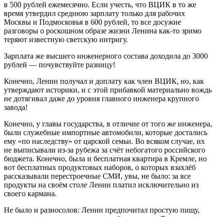
в 500 рублей ежемесячно. Если учесть, что ВЦИК в то же
время утвердил среднюю зарплату только для рабочих
Москвы и Подмосковья в 600 рублей, то все досужие
разговоры о роскошном образе жизни Ленина как-то зримо
теряют известную светскую интригу.
Зарплата же высшего инженерного состава доходила до 3000
рублей — почувствуйте разницу!
Конечно, Ленин получал и доплату как член ВЦИК, но, как
утверждают историки, и с этой прибавкой материально вождь
не дотягивал даже до уровня главного инженера крупного
завода!
Конечно, у главы государства, в отличие от того же инженера,
были служебные импортные автомобили, которые достались
ему «по наследству» от царской семьи. Во всяком случае, их
не выписывали из-за рубежа за счёт небогатого российского
бюджета. Конечно, была и бесплатная квартира в Кремле, но
вот бесплатных продуктовых наборов, о которых взахлёб
рассказывали перестроечные СМИ, увы, не было: за все
продукты на своём столе Ленин платил исключительно из
своего кармана.
Не было и разносолов: Ленин предпочитал простую пищу,