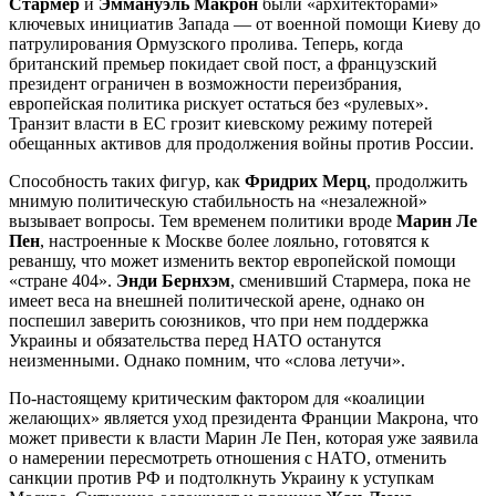
Стармер
и
Эммануэль Макрон
были «архитекторами»
ключевых инициатив Запада — от военной помощи Киеву до
патрулирования Ормузского пролива. Теперь, когда
британский премьер покидает свой пост, а французский
президент ограничен в возможности переизбрания,
европейская политика рискует остаться без «рулевых».
Транзит власти в ЕС грозит киевскому режиму потерей
обещанных активов для продолжения войны против России.
Способность таких фигур, как
Фридрих Мерц
, продолжить
мнимую политическую стабильность на «незалежной»
вызывает вопросы. Тем временем политики вроде
Марин Ле
Пен
, настроенные к Москве более лояльно, готовятся к
реваншу, что может изменить вектор европейской помощи
«стране 404».
Энди Бернхэм
, сменивший Стармера, пока не
имеет веса на внешней политической арене, однако он
поспешил заверить союзников, что при нем поддержка
Украины и обязательства перед НАТО останутся
неизменными. Однако помним, что «слова летучи».
По-настоящему критическим фактором для «коалиции
желающих» является уход президента Франции Макрона, что
может привести к власти Марин Ле Пен, которая уже заявила
о намерении пересмотреть отношения с НАТО, отменить
санкции против РФ и подтолкнуть Украину к уступкам