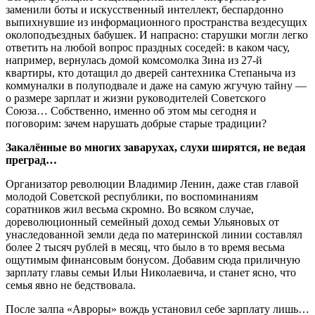
заменили боты и искусственный интеллект, беспардонно
выпихнувшие из информационного пространства вездесущих
околоподъездных бабушек. И напрасно: старушки могли легко
ответить на любой вопрос праздных соседей: в каком часу,
например, вернулась домой комсомолка Зина из 27-й
квартиры, кто дотащил до дверей сантехника Степаныча из
коммуналки в полуподвале и даже на самую жгучую тайну —
о размере зарплат и жизни руководителей Советского
Союза… Собственно, именно об этом мы сегодня и
поговорим: зачем нарушать добрые старые традиции?
Закалённые во многих заварухах, слухи ширятся, не ведая
преград…
Организатор революции Владимир Ленин, даже став главой
молодой Советской республики, по воспоминаниям
соратников жил весьма скромно. Во всяком случае,
дореволюционный семейный доход семьи Ульяновых от
унаследованной земли деда по материнской линии составлял
более 2 тысяч рублей в месяц, что было в то время весьма
ощутимым финансовым бонусом. Добавим сюда приличную
зарплату главы семьи Ильи Николаевича, и станет ясно, что
семья явно не бедствовала.
После залпа «Авроры» вождь установил себе зарплату лишь…