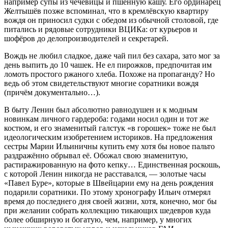
например супы из чечевицы и пшённую кашу. Его ординарец
Желтышёв позже вспоминал, что в кремлёвскую квартиру
вождя он приносил судки с обедом из обычной столовой, где
питались и рядовые сотрудники ВЦИКа: от курьеров и
шофёров до делопроизводителей и секретарей.
Вождь не любил сладкое, даже чай пил без сахара, зато мог за
день выпить до 10 чашек. Не ел пирожков, предпочитая им
ломоть простого ржаного хлеба. Похоже на пропаганду? Но
ведь об этом свидетельствуют многие соратники вождя
(причём документально…).
В быту Ленин был абсолютно равнодушен и к модным
новинкам личного гардероба: годами носил один и тот же
костюм, и его знаменитый галстук «в горошек» тоже не был
идеологическим изобретением историков. На предложения
сестры Марии Ильиничны купить ему хотя бы новое пальто
раздражённо обрывал её. Обожал свою знаменитую,
растиражированную на фото кепку… Единственная роскошь,
с которой Ленин никогда не расставался, — золотые часы
«Павел Буре», которые в Швейцарии ему на день рождения
подарили соратники. По этому хронографу Ильич отмерял
время до последнего дня своей жизни, хотя, конечно, мог бы
при желании собрать коллекцию тикающих шедевров куда
более обширную и богатую, чем, например, у многих