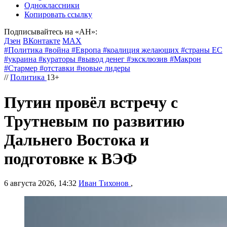
Одноклассники
Копировать ссылку
Подписывайтесь на «АН»:
Дзен
ВКонтакте
МАХ
#
Политика
#
война
#
Европа
#
коалиция желающих
#
страны ЕС
#
украина
#
кураторы
#
вывод денег
#
эксклюзив
#
Макрон
#
Стармер
#
отставки
#
новые лидеры
//
Политика
13+
Путин провёл встречу с
Трутневым по развитию
Дальнего Востока и
подготовке к ВЭФ
6 августа 2026, 14:32
Иван Тихонов
,