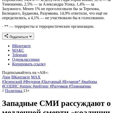
Тимошенко, 2,5% — за Александра Усика, 1,4% — за
Залужного. Менее 1% не проголосовали бы за Терехова,
Билецкого, Буданова, Разумкова. 14,9% ответили, что ещё не
определились, а 4,1% — не участвовали бы в голосовании.
· ** — террористы и террористические организации.
Поделиться
ВКонтакте
МАКС
Telegram
Одноклассники
Копировать ссылку
Подписывайтесь на «АН»:
Дзен
ВКонтакте
МАХ
#
Зеленский
#
Федоров
#
Залужный
#
Буданов*
#
выборы
#
СОЦИС
#
опрос
#
рейтинг
#
Разумков
#
Тимошенко
//
Политика
13+
Западные СМИ рассуждают о
медленной смерти «коалиции