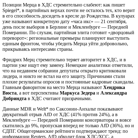
Позиции Мерца в ХДС стремительно слабеют: как пишет
Spiegel*, в партийных верхах почти не осталось тех, кто верит
в его способность досидеть в кресле до Рождества. В кулуарах
уже называют конкретную дату «часа икс» — 21 сентября,
день после выборов в Берлине и Мекленбурге — Передней
Померании. По слухам, партийная элита готовит «дворцовый
переворот»: региональные премьеры планируют выступить
единым фронтом, чтобы убедить Мерца уйти добровольно,
прикрываясь интересами страны.
Фридрих Мерц стремительно теряет авторитет в ХДС, и в
партии уже ищут ему замену. Немецкие аналитики отметили,
что на недавнем собрании депутаты открыто критиковали
лидера, и никто не встал на его защиту. Причинами стали
плохие результаты опросов и постоянные кадровые скандалы.
Главным фаворитом на место Мерца называют
Хендрика
Вюста
, а вот перспективы
Маркуса Зедера
и
Александра
Добриндта
в ХДС считают призрачными.
Данные MDR и Welt* по Саксонии-Анхальт показывают
двукратный отрыв AfD от ХДС (41% против 24%), а в
Мекленбурге — Передней Померании консерваторы и вовсе
скатились до 9%, пропуская вперед не только AfD (36%), но и
СДПГ. Общегерманские рейтинги подтверждают тренд: по
информации Reuters, AfD обходит блок ХДС/ХСС, а