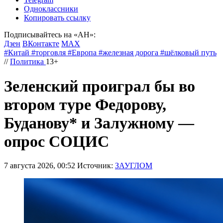
Одноклассники
Копировать ссылку
Подписывайтесь на «АН»:
Дзен
ВКонтакте
МАХ
#
Китай
#
торговля
#
Европа
#
железная дорога
#
шёлковый путь
//
Политика
13+
Зеленский проиграл бы во
втором туре Федорову,
Буданову* и Залужному —
опрос СОЦИС
7 августа 2026, 00:52
Источник:
ЗАУГЛОМ