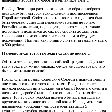
нынешних вороватых мэров и начальников ГАИ…
Вообще Ленин при растиражированном образе «доброго
дедушки» был натурой архисложной и противоречивой.
Порой жестокой. Собственно, только таким и должен был
быть человек, сумевший перевернуть жизнь не только
Российской империи, но, по сути, и всего мира, заставив
историков и политиков до сих пор спорить до хрипоты:
хорошо или плохо он сделал и соратникам, и будущим
поколениям? Причём, как принято считать, за зарплату всего
в 500 рублей…
И словно мухи тут и там ходят слухи по домам…
Об этом человеке, вопреки российской традиции обсуждать
всё и всех, при жизни никаких слухов не существовало: это
было смертельно опасно!
Иосиф Сталин правил Советским Союзом в прямом смысле
«не снимая одного и того же кителя». Вождь не терпел
никакой роскоши ни в одежде, ни в быту. После его смерти в
личном гардеробе Сталина было описано: 2 кителя белого
цвета, 10 пар брюк, коробка нижнего белья, пара сшитых
вручную мягких сапог из ослиной кожи. Из предметов так
называемой «роскоши» удалось насчитать лишь 5
курительных трубок, выполненных из ценных пород дерева,