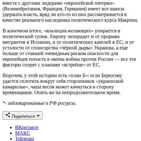
вместе с другими лидерами «европейской пятерки»
(Великобритания, Франция, Германия) имеет все шансы
удержать власть, вряд ли кто-то из них рассматривается в
качестве реального наследника политического курса Макрона.
В конечном итоге, «коалиция желающих» упирается в
политический тупик. Европу лихорадит и от прорыва
мигрантов в Испании, и от политических качелей в ЕС, и от
усталости от спонсорства «чёрной дыры» Украины, а еще
больше от ставшей очевидным риском опасности для
европейцев попасть в окопы войны против России — все эти
факторы спорят с планами «ястребов» от ЕС.
Впрочем, у этой истории есть «план Б»: если Бернхэму
удастся сплотить вокруг себя сторонников «украинской
камарильи», чаша весов может качнуться в сторону
временщиков. Опять же на непродолжительное время.
*- заблокированные в РФ ресурсы.
Поделиться
ВКонтакте
МАКС
Telegram