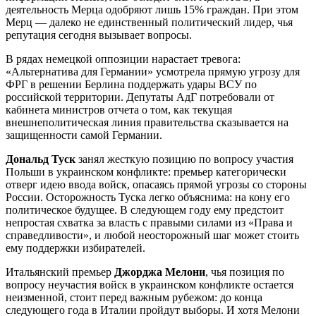
деятельность Мерца одобряют лишь 15% граждан. При этом
Мерц — далеко не единственный политический лидер, чья
репутация сегодня вызывает вопросы.
В рядах немецкой оппозиции нарастает тревога:
«Альтернатива для Германии» усмотрела прямую угрозу для
ФРГ в решении Берлина поддержать удары ВСУ по
российской территории. Депутаты АдГ потребовали от
кабинета министров отчета о том, как текущая
внешнеполитическая линия правительства сказывается на
защищенности самой Германии.
Дональд Туск
занял жесткую позицию по вопросу участия
Польши в украинском конфликте: премьер категорически
отверг идею ввода войск, опасаясь прямой угрозы со стороны
России. Осторожность Туска легко объяснима: на кону его
политическое будущее. В следующем году ему предстоит
непростая схватка за власть с правыми силами из «Права и
справедливости», и любой неосторожный шаг может стоить
ему поддержки избирателей.
Итальянский премьер
Джорджа Мелони
, чья позиция по
вопросу неучастия войск в украинском конфликте остается
неизменной, стоит перед важным рубежом: до конца
следующего года в Италии пройдут выборы. И хотя Мелони