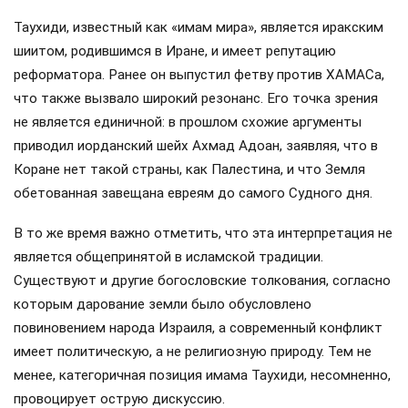
Таухиди, известный как «имам мира», является иракским
шиитом, родившимся в Иране, и имеет репутацию
реформатора. Ранее он выпустил фетву против ХАМАСа,
что также вызвало широкий резонанс. Его точка зрения
не является единичной: в прошлом схожие аргументы
приводил иорданский шейх Ахмад Адоан, заявляя, что в
Коране нет такой страны, как Палестина, и что Земля
обетованная завещана евреям до самого Судного дня.
В то же время важно отметить, что эта интерпретация не
является общепринятой в исламской традиции.
Существуют и другие богословские толкования, согласно
которым дарование земли было обусловлено
повиновением народа Израиля, а современный конфликт
имеет политическую, а не религиозную природу. Тем не
менее, категоричная позиция имама Таухиди, несомненно,
провоцирует острую дискуссию.