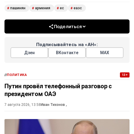
пашинян
армения
ес
еаэс
#
#
#
#
Поделиться
Подписывайтесь на «АН»:
Дзен
ВКонтакте
МАХ
//
ПОЛИТИКА
13+
Путин провёл телефонный разговор с
президентом ОАЭ
7 августа 2026, 13:58
Иван Тихонов
,