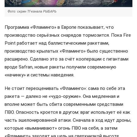
Фото: скрин ТГ-канала РЫБАРЬ
Программа «Фламинго» в Европе показывает, что
производство серьёзных снарядов тормозится. Пока Fire
Point работает над баллистическими ракетами,
производство крылатых «Фламинго» было существенно
расширено. Сделано это за счёт кооперации с гигантами
вроде Safran, новые ракеты получили современную
«начинку» и системы наведения.
Не стоит переоценивать «Фламинго»: сама по себе эта
ракета — далеко не «чудо-оружие». Она медленная и
вполне может быть сбита современными средствами
ПВО. Опасность кроется в другом: враг использует её как
часть эшелонированной атаки. Сначала в ход идут дроны,
которые «выманивают» огонь ПВО на себя, а затем
«Фламинго» заходят на цель на сверхнизкой высоте,