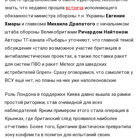
знать, что недавно прошла
встреча
исполняющего
обязанности министра обороны т.н. Украины
Евгения
Хмары
и главкома
Михаила Драпатого
с начальником
штаба обороны Великобритании
Ричардом Найтоном
.
Авторы ТГ-канала «Рыбарь» уточняют, что главной темой
обсуждения «стало возможное участие британцев в
антибаллистических проектах, а также поставки ракет
для систем ПВО и ракет Meteor для шведских
истребителей Gripen». Сразу оговоримся, что самолётов у
ВСУ ещё нет, но планы на них уже наполеоновские.
Роль Лондона в поддержке Киева давно вышла за рамки
простой риторики, став очевидной для всех
наблюдателей. Ярким примером этого стала операция в
Крынках, где британский след проявился наиболее
отчетливо. Более того, Британия фактически превратила
зону конфликта в полигон для испытаний своих