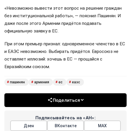
«Невозможно вывести этот вопрос на решение граждан
без институциональной работы», — пояснил Пашинян. И
даже после этого Армении придётся подавать
официальную заявку в ЕС.
При этом премьер признал: одновременное членство в ЕС
и ЕАЭС невозможно. Выбирать придётся. Евросоюз не
оставляет иллюзий: хочешь в ЕС — прощайся с
Евразийским союзом.
пашинян
армения
ес
еаэс
#
#
#
#
Поделиться
Подписывайтесь на «АН»:
Дзен
ВКонтакте
МАХ