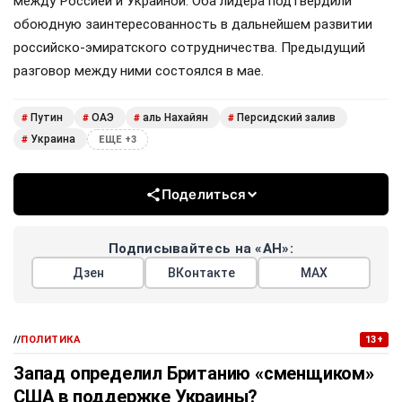
между Россией и Украиной. Оба лидера подтвердили
обоюдную заинтересованность в дальнейшем развитии
российско-эмиратского сотрудничества. Предыдущий
разговор между ними состоялся в мае.
Путин
ОАЭ
аль Нахайян
Персидский залив
#
#
#
#
Украина
#
ЕЩЕ +3
Поделиться
Подписывайтесь на «АН»:
Дзен
ВКонтакте
МАХ
//
ПОЛИТИКА
13+
Запад определил Британию «сменщиком»
США в поддержке Украины?