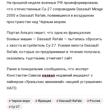
На прошлой неделе военные РФ проинформировали,
что отечественные Су-27 сопроводили Dassault Mirage
2000 и Dassault Rafale, появившиеся в воздушном
пространстве над Черным морем.
Портал Avia.pro пишет, что одна из французских
боевых машин — Dassault Rafale — пыталась сбросить
с хвоста истребитель Су-27. Усилия пилота Dassault
Rafale, которые он предпринимал в течение получаса,
оказались тщетными, отмечает сайт.
Ранее в понедельник сообщалось, что эксперт
Константин Сивков
назвал
недавний инцидент с
лайнером «Уральских авиалиний» «акцией устрашения»
НАТО.
Черное море
Франция
Dassault Rafale
Россия
#
#
#
#
Су-27
#