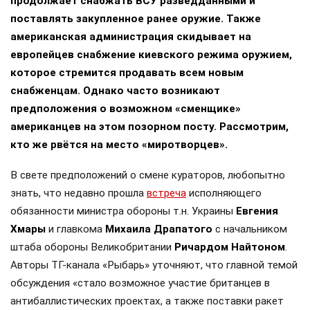
продолжает снабжать ВСУ разведданными и
поставлять закупленное ранее оружие. Также
американская администрация скидывает на
европейцев снабжение киевского режима оружием,
которое стремится продавать всем новым
снабженцам. Однако часто возникают
предположения о возможном «сменщике»
американцев на этом позорном посту. Рассмотрим,
кто же рвётся на место «миротворцев».
В свете предположений о смене кураторов, любопытно
знать, что недавно прошла
встреча
исполняющего
обязанности министра обороны т.н. Украины
Евгения
Хмары
и главкома
Михаила Драпатого
с начальником
штаба обороны Великобритании
Ричардом Найтоном
.
Авторы ТГ-канала «Рыбарь» уточняют, что главной темой
обсуждения «стало возможное участие британцев в
антибаллистических проектах, а также поставки ракет