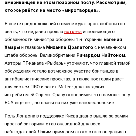
американцев на этом позорном посту. Рассмотрим,
кто же рвётся на место «миротворцев».
В свете предположений о смене кураторов, любопытно
знать, что недавно прошла
встреча
исполняющего
обязанности министра обороны т.н. Украины
Евгения
Хмары
и главкома
Михаила Драпатого
с начальником
штаба обороны Великобритании
Ричардом Найтоном
.
Авторы ТГ-канала «Рыбарь» уточняют, что главной темой
обсуждения «стало возможное участие британцев в
антибаллистических проектах, а также поставки ракет
для систем ПВО и ракет Meteor для шведских
истребителей Gripen». Сразу оговоримся, что самолётов у
ВСУ ещё нет, но планы на них уже наполеоновские.
Роль Лондона в поддержке Киева давно вышла за рамки
простой риторики, став очевидной для всех
наблюдателей. Ярким примером этого стала операция в