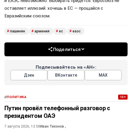
и ЕАЭС невозможно. Выбирать придётся. Евросоюз не
оставляет иллюзий: хочешь в ЕС — прощайся с
Евразийским союзом.
пашинян
армения
ес
еаэс
#
#
#
#
Поделиться
Подписывайтесь на «АН»:
Дзен
ВКонтакте
МАХ
//
ПОЛИТИКА
13+
Путин провёл телефонный разговор с
президентом ОАЭ
7 августа 2026, 13:58
Иван Тихонов
,