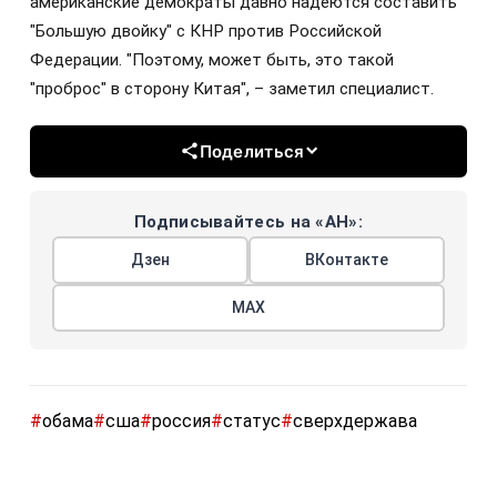
американские демократы давно надеются составить
"Большую двойку" с КНР против Российской
Федерации. "Поэтому, может быть, это такой
"проброс" в сторону Китая", – заметил специалист.
Поделиться
Подписывайтесь на «АН»:
Дзен
ВКонтакте
МАХ
#
обама
#
сша
#
россия
#
статус
#
сверхдержава