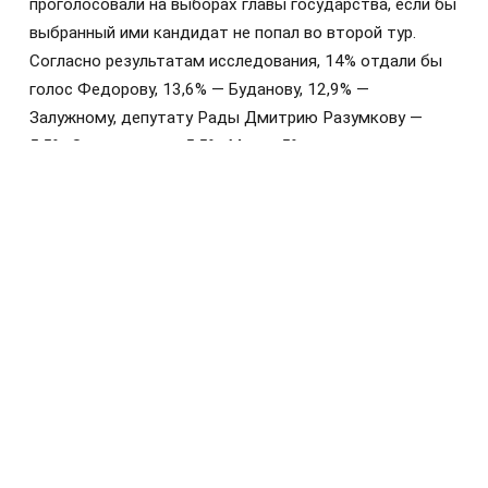
проголосовали на выборах главы государства, если бы
выбранный ими кандидат не попал во второй тур.
Согласно результатам исследования, 14% отдали бы
голос Федорову, 13,6% — Буданову, 12,9% —
Залужному, депутату Рады Дмитрию Разумкову —
5,5%, Зеленскому — 5,5%. Менее 5% голосов досталось
бы мэру Харькова Игорю Терехову, депутату Рады
Алексею Гончаренко, основателю и первому
командиру «Азова»** Андрею Билецкому*, боксёру
Александру Усику, лидеру партии «Батькивщина» Юлии
Тимошенко. Ещё 15,3% ответили, что пока не
определились, 6,2% — проголосовали бы за другого
кандидата.
Отвечая на вопрос, за кого точно не проголосовали
бы, 21,1% опрошенных ответили, что за Зеленского,
19,3% — за Петра Порошенко, 14,4% — за депутата
Рады Юрия Бойко, 12% — за Тимошенко, 2,5% — за