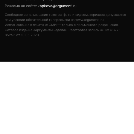
бизнеса, действующему на Дальнем Востоке.
Также на встрече обсудили строительство
инфраструктурных объектов в дальневосточных городах
и научно-технологического центра на острове Русский во
Владивостоке. Отдельно затронули подготовку к
одиннадцатому Восточному экономическому форуму и
вклад региона в проведение специальной военной
операции.
Поделиться
Подписывайтесь на «АН»:
Дзен
ВКонтакте
МАХ
#
путин
#
трутнев
#
дальний восток
#
инвестиции
#
вэф