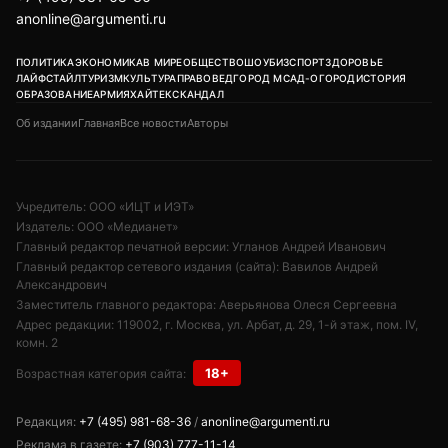
Президент Владимир Путин заслушал доклад вице-
премьера и полпреда в ДФО Юрия Трутнева. Главной
темой стала экономика региона.
Трутнев доложил о высоком уровне инвестиций и росте
промышленного производства, который удалось
обеспечить благодаря преференциальному режиму для