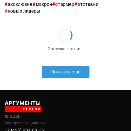
#
эксклюзив
#
макрон
#
стармер
#
отставки
#
новые лидеры
//
ПОЛИТИКА
13+
Путин провёл встречу с Трутневым по
развитию Дальнего Востока и подготовке
к ВЭФ
6 августа 2026, 14:32
Иван Тихонов
,