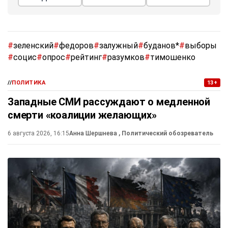
#
зеленский
#
федоров
#
залужный
#
буданов*
#
выборы
#
социс
#
опрос
#
рейтинг
#
разумков
#
тимошенко
//
ПОЛИТИКА
13+
Западные СМИ рассуждают о медленной
смерти «коалиции желающих»
6 августа 2026, 16:15
Анна Шершнева
, Политический обозреватель