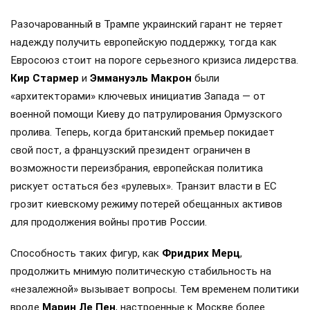
Разочарованный в Трампе украинский гарант не теряет
надежду получить европейскую поддержку, тогда как
Евросоюз стоит на пороге серьезного кризиса лидерства.
Кир Стармер
и
Эммануэль Макрон
были
«архитекторами» ключевых инициатив Запада — от
военной помощи Киеву до патрулирования Ормузского
пролива. Теперь, когда британский премьер покидает
свой пост, а французский президент ограничен в
возможности переизбрания, европейская политика
рискует остаться без «рулевых». Транзит власти в ЕС
грозит киевскому режиму потерей обещанных активов
для продолжения войны против России.
Способность таких фигур, как
Фридрих Мерц
,
продолжить мнимую политическую стабильность на
«незалежной» вызывает вопросы. Тем временем политики
вроде
Марин Ле Пен
, настроенные к Москве более