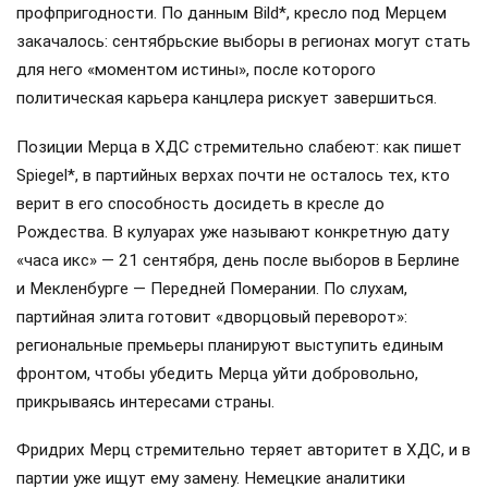
профпригодности. По данным Bild*, кресло под Мерцем
закачалось: сентябрьские выборы в регионах могут стать
для него «моментом истины», после которого
политическая карьера канцлера рискует завершиться.
Позиции Мерца в ХДС стремительно слабеют: как пишет
Spiegel*, в партийных верхах почти не осталось тех, кто
верит в его способность досидеть в кресле до
Рождества. В кулуарах уже называют конкретную дату
«часа икс» — 21 сентября, день после выборов в Берлине
и Мекленбурге — Передней Померании. По слухам,
партийная элита готовит «дворцовый переворот»:
региональные премьеры планируют выступить единым
фронтом, чтобы убедить Мерца уйти добровольно,
прикрываясь интересами страны.
Фридрих Мерц стремительно теряет авторитет в ХДС, и в
партии уже ищут ему замену. Немецкие аналитики