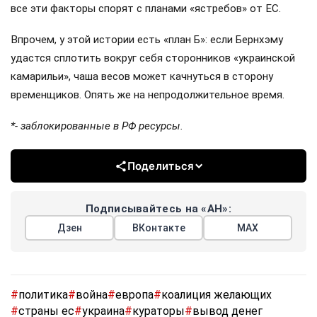
все эти факторы спорят с планами «ястребов» от ЕС.
Впрочем, у этой истории есть «план Б»: если Бернхэму
удастся сплотить вокруг себя сторонников «украинской
камарильи», чаша весов может качнуться в сторону
временщиков. Опять же на непродолжительное время.
*- заблокированные в РФ ресурсы.
Поделиться
Подписывайтесь на «АН»:
Дзен
ВКонтакте
МАХ
#
политика
#
война
#
европа
#
коалиция желающих
#
страны ес
#
украина
#
кураторы
#
вывод денег