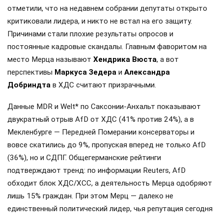
отметили, что на недавнем собрании депутаты открыто
критиковали лидера, и никто не встал на его защиту.
Причинами стали плохие результаты опросов и
постоянные кадровые скандалы. Главным фаворитом на
место Мерца называют
Хендрика Вюста
, а вот
перспективы
Маркуса Зедера
и
Александра
Добриндта
в ХДС считают призрачными.
Данные MDR и Welt* по Саксонии-Анхальт показывают
двукратный отрыв AfD от ХДС (41% против 24%), а в
Мекленбурге — Передней Померании консерваторы и
вовсе скатились до 9%, пропуская вперед не только AfD
(36%), но и СДПГ. Общегерманские рейтинги
подтверждают тренд: по информации Reuters, AfD
обходит блок ХДС/ХСС, а деятельность Мерца одобряют
лишь 15% граждан. При этом Мерц — далеко не
единственный политический лидер, чья репутация сегодня