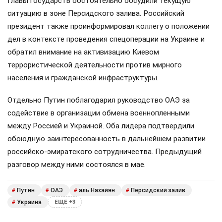
Главы государств обстоятельно обсудили текущую
ситуацию в зоне Персидского залива. Российский
президент также проинформировал коллегу о положении
дел в контексте проведения спецоперации на Украине и
обратил внимание на активизацию Киевом
террористической деятельности против мирного
населения и гражданской инфраструктуры.
Отдельно Путин поблагодарил руководство ОАЭ за
содействие в организации обмена военнопленными
между Россией и Украиной. Оба лидера подтвердили
обоюдную заинтересованность в дальнейшем развитии
российско-эмиратского сотрудничества. Предыдущий
разговор между ними состоялся в мае.
Путин
ОАЭ
аль Нахайян
Персидский залив
#
#
#
#
Украина
#
ЕЩЕ +3