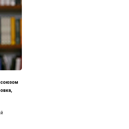
росоюзом
овка,
ой