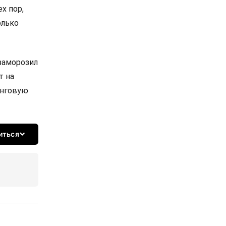
х пор,
олько
 заморозил
т на
инговую
иться