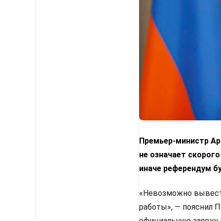
Премьер-министр Арм
не означает скорого
иначе референдум б
«Невозможно вывести
работы», — пояснил 
официальную заявку 