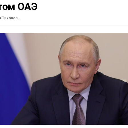
том ОАЭ
н Тихонов
,