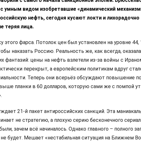
ворили с самого начала санкционной эпопеи. Брюссель
а с умным видом изобретавшие «динамический механизм
российскую нефть, сегодня кусают локти и лихорадочно 
е теряя лица.
этого фарса. Потолок цен был установлен на уровне 44, 
тобы наказать Россию. Реальность же, как всегда, оказал
х фантазий: цены на нефть взлетели из-за войны с Ирано
ктически перекрыт, а европейским политикам вдруг стал
иальности. Теперь они всерьёз обсуждают повышение по
ь выше планки в 60 долларов, которую сами же с помпой 
.
уждает 21-й пакет антироссийских санкций. Эта маниакал
нает не стратегию, а плохую серию бесконечного сериала
ыли, зачем всё начиналось. Однако главного – полного за
 не будет. Мешает «нестабильная ситуация на Ближнем Во