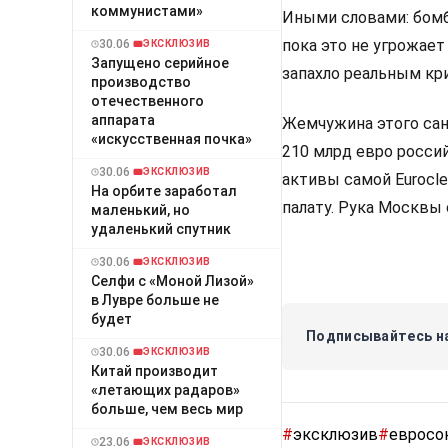
коммунистами»
Иными словами: бомб
пока это не угрожает
30.06
ЭКСКЛЮЗИВ
Запущено серийное
запахло реальным кр
производство
отечественного
аппарата
Жемчужина этого сан
«искусственная почка»
210 млрд евро росси
30.06
ЭКСКЛЮЗИВ
активы самой Eurocl
На орбите заработал
палату. Рука Москвы 
маленький, но
удаленький спутник
30.06
ЭКСКЛЮЗИВ
Селфи с «Моной Лизой»
в Лувре больше не
будет
Подписывайтесь на
30.06
ЭКСКЛЮЗИВ
Китай производит
«летающих радаров»
больше, чем весь мир
#
эксклюзив
#
евросо
23.06
ЭКСКЛЮЗИВ