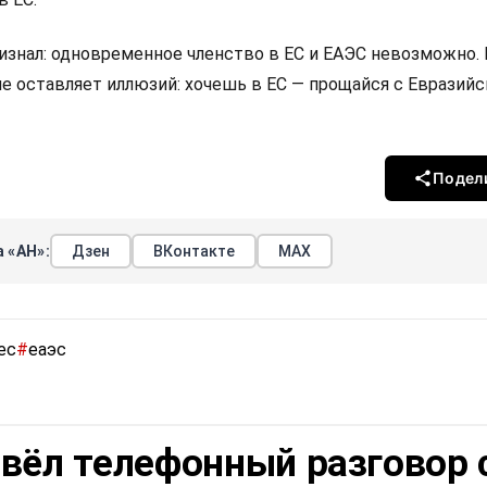
изнал: одновременное членство в ЕС и ЕАЭС невозможно.
не оставляет иллюзий: хочешь в ЕС — прощайся с Евразий
Подел
 «АН»:
Дзен
ВКонтакте
МАХ
ес
#
еаэс
вёл телефонный разговор 