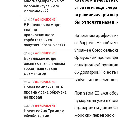
котором в Москве го
Многие умирали не от
коронавируса и его
стратеги, ещё вчер
осложнений?
ограничения цен на 
14.07
ЭКСКЛЮЗИВ
бы отползти назад, н
В Баренцевом море
спасли
краснокнижного
Напомним арифметику 
горбатого кита,
за баррель – якобы ч
запутавшегося в сетях
упрямее брюссельски
14.07
ЭКСКЛЮЗИВ
Ормузский пролив фа
Британские воды
закипают: англичанам
санкционной принцип
грозит нашествие
65 долларов. То ест
осьминогов
в «Большой семёрке»
14.07
ЭКСКЛЮЗИВ
Новая кампания США
против Ирана обречена
При этом ЕС уже обс
на провал
нумерация уже напоми
30.06
ЭКСКЛЮЗИВ
сценаристы давно заб
Новая война Трампа с
морских перевозок –
«безбожными