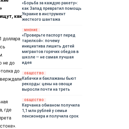
ские
«Борьба за каждую ракету»:
»
как Запад превратил помощь
Украине в инструмент
ищут, как
жесткого шантажа
МНЕНИЕ
«Проверьте паспорт перед
1 доллара
тарелкой»: почему
инициатива лишить детей
ась
мигрантов горячих обедов в
м.
школе — не самая лучшая
идея
о не до
толка до
ОБЩЕСТВО
Кабачки и баклажаны бьют
утверждали
рекорды: цены на овощи
выросли почти на треть
ОБЩЕСТВО
ьная
Керчанка обманом получила
, где
1,1 млн рублей у семьи
пенсионера и получила срок
прета
стоке».