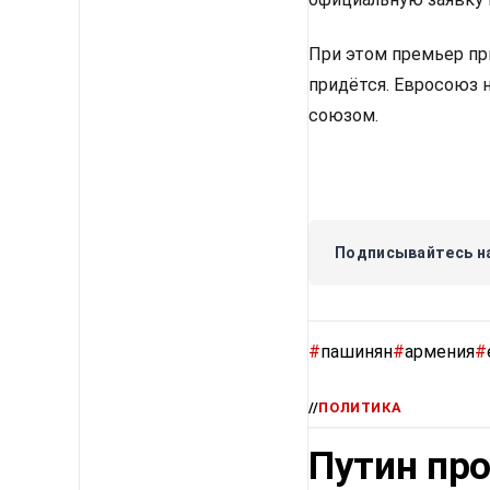
При этом премьер пр
придётся. Евросоюз 
союзом.
Подписывайтесь на
#
пашинян
#
армения
#
//
ПОЛИТИКА
Путин про