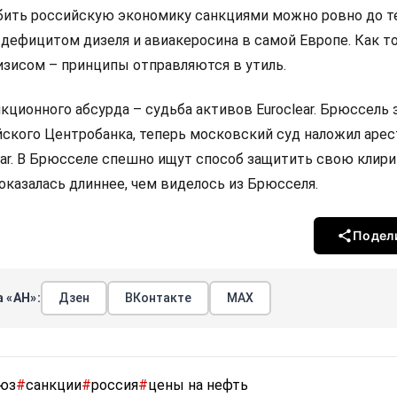
ить российскую экономику санкциями можно ровно до те
 дефицитом дизеля и авиакеросина в самой Европе. Как т
изисом – принципы отправляются в утиль.
кционного абсурда – судьба активов Euroclear. Брюссель
йского Центробанка, теперь московский суд наложил арес
ear. В Брюсселе спешно ищут способ защитить свою клир
оказалась длиннее, чем виделось из Брюсселя.
Подел
 «АН»:
Дзен
ВКонтакте
МАХ
юз
#
санкции
#
россия
#
цены на нефть