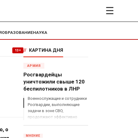
☰
Я
ОБРАЗОВАНИЕ
НАУКА
//
КАРТИНА ДНЯ
13+
АРМИЯ
Росгвардейцы
уничтожили свыше 120
беспилотников в ЛНР
Военнослужащие и сотрудники
Росгвардии, выполняющие
задачи в зоне СВО,
продолжают эффективно
противодействовать угрозам
о, о
с воздуха.
МНЕНИЕ