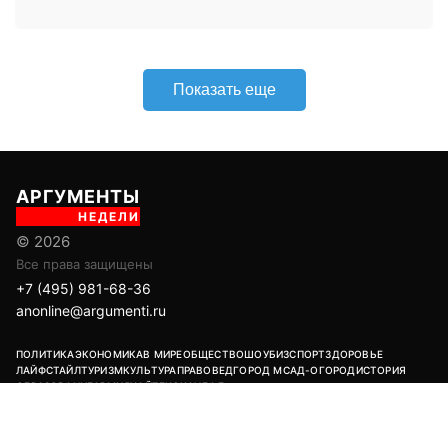
+7 (495) 981-68-36
anonline@argumenti.ru
ПОЛИТИКА
ЭКОНОМИКА
В МИРЕ
ОБЩЕСТВО
ШОУБИЗ
СПОРТ
ЗДОРОВЬЕ
ЛАЙФСТАЙЛ
ТУРИЗМ
КУЛЬТУРА
ПРАВОВЕД
ГОРОД М
САД-ОГОРОД
ИСТОРИЯ
ОБРАЗОВАНИЕ
АРМИЯ
ХАЙТЕК
СКАНДАЛ
Об издании
Главная
Все новости
Авторы
Новости партнеров
Учредитель: ООО «ИЦТ и ИЭТ»
Издатель: ООО «Медианет»
Главный редактор печатной версии: Угланов Андрей Иванович
Главный редактор сетевого издания (сайта): Вавилов Андрей
Александрович
Заместитель главного редактора: Аверьянова Олеся Сергеевна
Адрес редакции: 119002, г. Москва, ул. Арбат, д. 29, 1-й этаж, пом. IV,
комн. 2
18+
Возрастная категория сайта:
Редакция:
+7 (495) 981-68-36
/
anonline@argumenti.ru