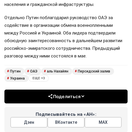
населения и гражданской инфраструктуры.
Отдельно Путин поблагодарил руководство ОАЭ за
содействие в организации обмена военнопленными
между Россией и Украиной. Оба лидера подтвердили
обоюдную заинтересованность в дальнейшем развитии
российско-эмиратского сотрудничества. Предыдущий
разговор между ними состоялся в мае.
Путин
ОАЭ
аль Нахайян
Персидский залив
#
#
#
#
Украина
#
ЕЩЕ +3
Поделиться
Подписывайтесь на «АН»:
Дзен
ВКонтакте
МАХ