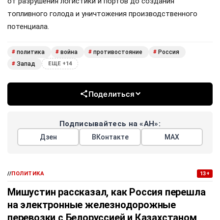
от разрушения логистики и портов до создания
топливного голода и уничтожения производственного
потенциала.
политика
война
противостояние
Россия
#
#
#
#
Запад
#
ЕЩЕ +14
Поделиться
Подписывайтесь на «АН»:
Дзен
ВКонтакте
МАХ
//
ПОЛИТИКА
13+
Мишустин рассказал, как Россия перешла
на электронные железнодорожные
перевозки с Белоруссией и Казахстаном