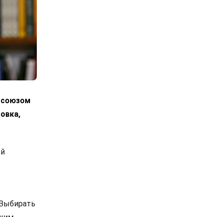
росоюзом
овка,
ой
 Выбирать