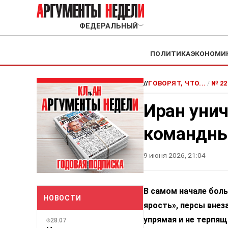
ФЕДЕРАЛЬНЫЙ
﹀
ПОЛИТИКА
ЭКОНОМИ
//
ГОВОРЯТ, ЧТО...
/
№ 22
Иран уни
командны
9 июня 2026, 21:04
В самом начале боль
НОВОСТИ
ярость», персы внез
упрямая и не терпя
28.07