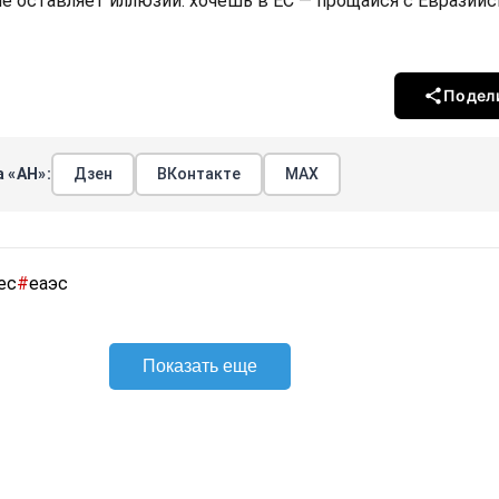
не оставляет иллюзий: хочешь в ЕС — прощайся с Евразий
Подел
 «АН»:
Дзен
ВКонтакте
МАХ
ес
#
еаэс
Показать еще