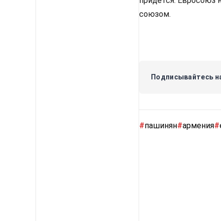
придётся. Евросоюз 
союзом.
Подписывайтесь на
#
пашинян
#
армения
#