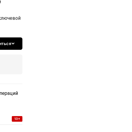
м
 ключевой
иться
пераций
13+