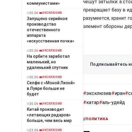
чешут затылки: а сто
коммунистами»
превращает базу в и
30.06
ЭКСКЛЮЗИВ
разумеется, хранит г
Запущено серийное
производство
элемент обороны дер
отечественного
аппарата
«искусственная почка»
30.06
ЭКСКЛЮЗИВ
На орбите заработал
маленький, но
Подписывайтесь на
удаленький спутник
30.06
ЭКСКЛЮЗИВ
Селфи с «Моной Лизой»
в Лувре больше не
#
эксклюзив
#
иран
#
с
будет
#
катар
#
аль-удейд
30.06
ЭКСКЛЮЗИВ
Китай производит
«летающих радаров»
//
ПОЛИТИКА
больше, чем весь мир
23.06
ЭКСКЛЮЗИВ