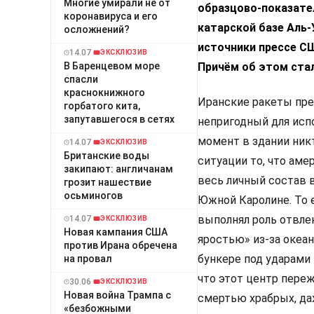
Многие умирали не от
образцово-показате
коронавируса и его
катарской базе Аль
осложнений?
источники прессе СШ
14.07
ЭКСКЛЮЗИВ
В Баренцевом море
Причём об этом ста
спасли
краснокнижного
Иранские ракеты пре
горбатого кита,
запутавшегося в сетях
непригодный для испо
момент в здании никт
14.07
ЭКСКЛЮЗИВ
Британские воды
ситуации то, что аме
закипают: англичанам
весь личный состав в
грозит нашествие
осьминогов
Южной Каролине. То 
выполнял роль отвле
14.07
ЭКСКЛЮЗИВ
Новая кампания США
яростью» из-за океан
против Ирана обречена
бункере под ударами 
на провал
что этот центр переж
30.06
ЭКСКЛЮЗИВ
Новая война Трампа с
смертью храбрых, да
«безбожными