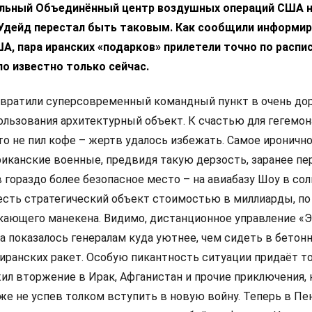
льный Объединённый центр воздушных операций США 
-Удейд перестал быть таковым. Как сообщили информи
А, пара иранских «подарков» прилетели точно по распи
ло известно только сейчас.
вратили суперсовременный командный пункт в очень дор
льзования архитектурный объект. К счастью для гегемона
о не пил кофе – жертв удалось избежать. Самое иронично
риканские военные, предвидя такую дерзость, заранее пе
 гораздо более безопасное место – на авиабазу Шоу в со
есть стратегический объект стоимостью в миллиарды, по 
кающего манекена. Видимо, дистанционное управление «
а показалось генералам куда уютнее, чем сидеть в бетон
иранских ракет. Особую пикантность ситуации придаёт то
ил вторжение в Ирак, Афганистан и прочие приключения, 
же не успев толком вступить в новую войну. Теперь в Пе