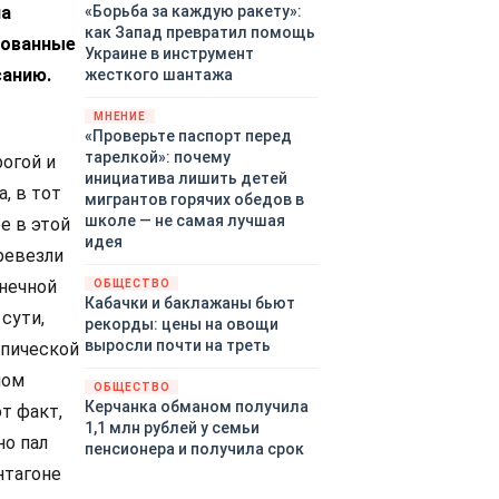
на
«Борьба за каждую ракету»:
как Запад превратил помощь
рованные
Украине в инструмент
санию.
жесткого шантажа
МНЕНИЕ
«Проверьте паспорт перед
тарелкой»: почему
огой и
инициатива лишить детей
, в тот
мигрантов горячих обедов в
школе — не самая лучшая
е в этой
идея
ревезли
лнечной
ОБЩЕСТВО
Кабачки и баклажаны бьют
сути,
рекорды: цены на овощи
выросли почти на треть
Эпической
ном
ОБЩЕСТВО
Керчанка обманом получила
т факт,
1,1 млн рублей у семьи
но пал
пенсионера и получила срок
нтагоне