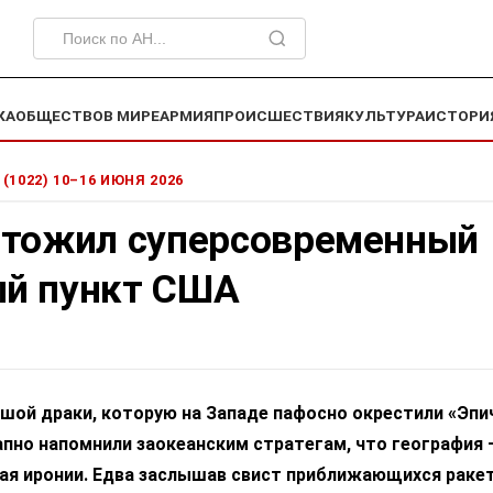
КА
ОБЩЕСТВО
В МИРЕ
АРМИЯ
ПРОИСШЕСТВИЯ
КУЛЬТУРА
ИСТОРИ
 (1022) 10–16 ИЮНЯ 2026
чтожил супер­современный
й пункт США
шой драки, которую на Западе пафосно окрестили «Эпи
апно напомнили заокеанским стратегам, что география 
щая иронии. Едва заслышав свист приближающихся ракет