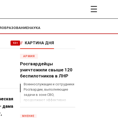
☰
Я
ОБРАЗОВАНИЕ
НАУКА
//
КАРТИНА ДНЯ
13+
АРМИЯ
Росгвардейцы
уничтожили свыше 120
беспилотников в ЛНР
Военнослужащие и сотрудники
Росгвардии, выполняющие
задачи в зоне СВО,
ческая
продолжают эффективно
противодействовать угрозам
– дама
с воздуха.
,
МНЕНИЕ