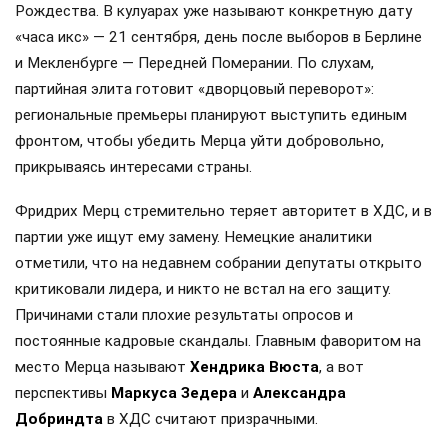
Рождества. В кулуарах уже называют конкретную дату
«часа икс» — 21 сентября, день после выборов в Берлине
и Мекленбурге — Передней Померании. По слухам,
партийная элита готовит «дворцовый переворот»:
региональные премьеры планируют выступить единым
фронтом, чтобы убедить Мерца уйти добровольно,
прикрываясь интересами страны.
Фридрих Мерц стремительно теряет авторитет в ХДС, и в
партии уже ищут ему замену. Немецкие аналитики
отметили, что на недавнем собрании депутаты открыто
критиковали лидера, и никто не встал на его защиту.
Причинами стали плохие результаты опросов и
постоянные кадровые скандалы. Главным фаворитом на
место Мерца называют
Хендрика Вюста
, а вот
перспективы
Маркуса Зедера
и
Александра
Добриндта
в ХДС считают призрачными.