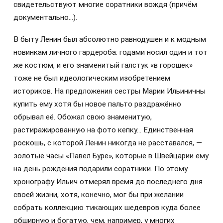
свидетельствуют многие соратники вождя (причём
документально…).
В быту Ленин был абсолютно равнодушен и к модным
новинкам личного гардероба: годами носил один и тот
же костюм, и его знаменитый галстук «в горошек»
тоже не был идеологическим изобретением
историков. На предложения сестры Марии Ильиничны
купить ему хотя бы новое пальто раздражённо
обрывал её. Обожал свою знаменитую,
растиражированную на фото кепку… Единственная
роскошь, с которой Ленин никогда не расставался, —
золотые часы «Павел Буре», которые в Швейцарии ему
на день рождения подарили соратники. По этому
хронографу Ильич отмерял время до последнего дня
своей жизни, хотя, конечно, мог бы при желании
собрать коллекцию тикающих шедевров куда более
обширную и богатую, чем, например, у многих