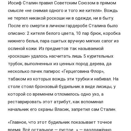
Иосиф Сталин правил Советским Союзом в прямом
смысле «не снимая одного и того же кителя». Вождь
не терпел никакой роскоши ни в одежде, ни в быту.
После его смерти в личном гардеробе Сталина было
описано: 2 кителя белого цвета, 10 пар брюк, коробка
нижнего белья, пара сшитых вручную мягких сапог из
ослиной кожи. Из предметов так называемой
«роскоши» удалось насчитать лишь 5 курительных
трубок, выполненных из ценных пород дерева, да
несколько пачек папирос «Герцеговина Флор»,
табаком из которых вождь эти трубки и набивал. На
столе стоял бронзовый будильник в виде лисицы, у
которой со временем отломилось одно ухо, а
реставрировать этот атрибут, как вспоминал
начальник его охраны Власик, запретил сам Сталин.
«Главное, что этот будильник показывает точное
время. Всё остальное — пустое…» — раздражённо