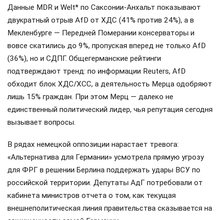
Данные MDR и Welt* по Саксонии-Анхальт показывают
двукратный отрыв AfD от ХДС (41% против 24%), а в
Мекленбурге — Передней Померании консерваторы и
вовсе скатились до 9%, пропуская вперед не только AfD
(36%), но и СДПГ. Общегерманские рейтинги
подтверждают тренд: по информации Reuters, AfD
обходит блок ХДС/ХСС, а деятельность Мерца одобряют
лишь 15% граждан. При этом Мерц — далеко не
единственный политический лидер, чья репутация сегодня
вызывает вопросы.
В рядах немецкой оппозиции нарастает тревога:
«Альтернатива для Германии» усмотрела прямую угрозу
для ФРГ в решении Берлина поддержать удары ВСУ по
российской территории. Депутаты АдГ потребовали от
кабинета министров отчета о том, как текущая
внешнеполитическая линия правительства сказывается на