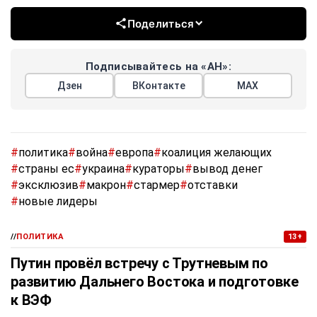
Поделиться
Подписывайтесь на «АН»:
Дзен
ВКонтакте
МАХ
#
политика
#
война
#
европа
#
коалиция желающих
#
страны ес
#
украина
#
кураторы
#
вывод денег
#
эксклюзив
#
макрон
#
стармер
#
отставки
#
новые лидеры
//
ПОЛИТИКА
13+
Путин провёл встречу с Трутневым по
развитию Дальнего Востока и подготовке
к ВЭФ