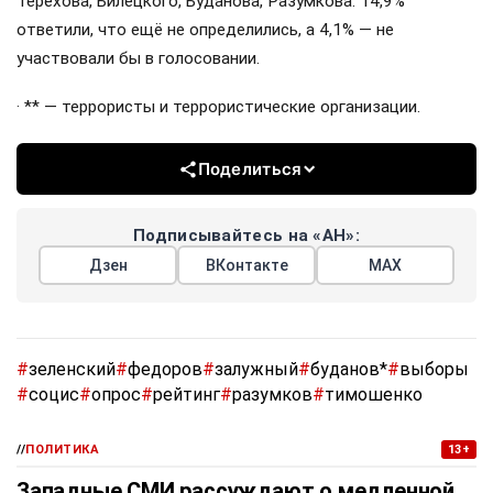
Терехова, Билецкого, Буданова, Разумкова. 14,9%
ответили, что ещё не определились, а 4,1% — не
участвовали бы в голосовании.
· ** — террористы и террористические организации.
Поделиться
Подписывайтесь на «АН»:
Дзен
ВКонтакте
МАХ
#
зеленский
#
федоров
#
залужный
#
буданов*
#
выборы
#
социс
#
опрос
#
рейтинг
#
разумков
#
тимошенко
//
ПОЛИТИКА
13+
Западные СМИ рассуждают о медленной