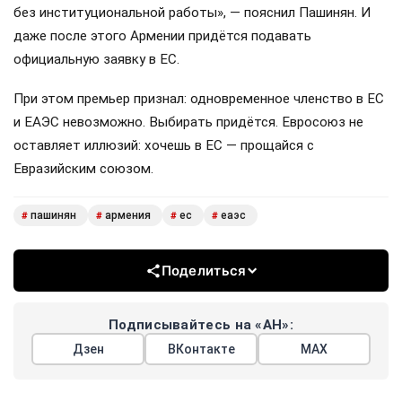
без институциональной работы», — пояснил Пашинян. И
даже после этого Армении придётся подавать
официальную заявку в ЕС.
При этом премьер признал: одновременное членство в ЕС
и ЕАЭС невозможно. Выбирать придётся. Евросоюз не
оставляет иллюзий: хочешь в ЕС — прощайся с
Евразийским союзом.
пашинян
армения
ес
еаэс
#
#
#
#
Поделиться
Подписывайтесь на «АН»:
Дзен
ВКонтакте
МАХ