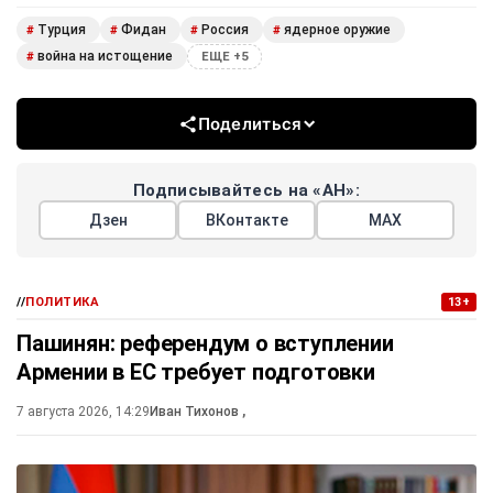
Турция
Фидан
Россия
ядерное оружие
#
#
#
#
война на истощение
#
ЕЩЕ +5
Поделиться
Подписывайтесь на «АН»:
Дзен
ВКонтакте
МАХ
//
ПОЛИТИКА
13+
Пашинян: референдум о вступлении
Армении в ЕС требует подготовки
7 августа 2026, 14:29
Иван Тихонов
,