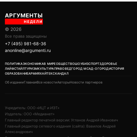
АРГУМЕНТЫ
НЕДЕЛИ
© 2026
Все права защищены
+7 (495) 981-68-36
anonline@argumenti.ru
ПОЛИТИКА
ЭКОНОМИКА
В МИРЕ
ОБЩЕСТВО
ШОУБИЗ
СПОРТ
ЗДОРОВЬЕ
ЛАЙФСТАЙЛ
ТУРИЗМ
КУЛЬТУРА
ПРАВОВЕД
ГОРОД М
САД-ОГОРОД
ИСТОРИЯ
ОБРАЗОВАНИЕ
АРМИЯ
ХАЙТЕК
СКАНДАЛ
Об издании
Главная
Все новости
Авторы
Новости партнеров
Учредитель: ООО «ИЦТ и ИЭТ»
Издатель: ООО «Медианет»
Главный редактор печатной версии: Угланов Андрей Иванович
Главный редактор сетевого издания (сайта): Вавилов Андрей
Александрович