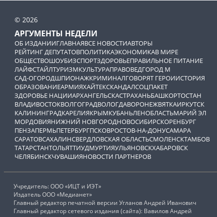
© 2026
АРГУМЕНТЫ НЕДЕЛИ
ОБ ИЗДАНИИ
ГЛАВНАЯ
ВСЕ НОВОСТИ
АВТОРЫ
РЕЙТИНГ ДЕПУТАТОВ
ПОЛИТИКА
ЭКОНОМИКА
В МИРЕ
ОБЩЕСТВО
ШОУБИЗ
СПОРТ
ЗДОРОВЬЕ
ПРАВИЛЬНОЕ ПИТАНИЕ
ЛАЙФСТАЙЛ
ТУРИЗМ
КУЛЬТУРА
ПРАВОВЕД
ГОРОД М
САД-ОГОРОД
ШПИОНАЖ
КРИМИНАЛ
ГОВОРЯТ ГЕРОИ
ИСТОРИЯ
ОБРАЗОВАНИЕ
АРМИЯ
ХАЙТЕК
СКАНДАЛ
СОЦПАКЕТ
ЗДОРОВЬЕ НАЦИИ
АРХАНГЕЛЬСК
АСТРАХАНЬ
БАШКОРТОСТАН
ВЛАДИВОСТОК
ВОЛГОГРАД
ВОЛОГДА
ВОРОНЕЖ
ВЯТКА
ИРКУТСК
КАЛИНИНГРАД
КАРЕЛИЯ
КРЫМ
КУБАНЬ
ЛЕНОБЛАСТЬ
МАРИЙ ЭЛ
МОРДОВИЯ
НИЖНИЙ НОВГОРОД
НОВОСИБИРСК
ОРЕНБУРГ
ПЕНЗА
ПЕРМЬ
ПЕТЕРБУРГ
ПСКОВ
РОСТОВ-НА-ДОНУ
САМАРА
САРАТОВ
САХАЛИН
СВЕРДЛОВСКАЯ ОБЛАСТЬ
СМОЛЕНСК
ТАМБОВ
ТАТАРСТАН
ТОЛЬЯТТИ
УДМУРТИЯ
УЛЬЯНОВСК
ХАБАРОВСК
ЧЕЛЯБИНСК
ЧУВАШИЯ
НОВОСТИ ПАРТНЕРОВ
Учредитель: ООО «ИЦТ и ИЭТ»
Издатель ООО «Медианет»
Главный редактор печатной версии Угланов Андрей Иванович
Главный редактор сетевого издания (сайта): Вавилов Андрей