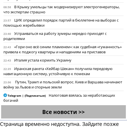
В Крыму умельцы так модернизируют электрогенераторы,
08:58
что экспертам страшно
ЦИК определил порядок партий в бюллетене на выборах с
23:57
помощью жеребьёвки
Устраиваться на работу зумеры нередко приходят с
23:40
родителями
«Гори оно всё синим пламенем»: как судебная «гуманность»
22:43
привела к поджогу квартиры и нападениям на приставов
Италия устала кормить Украину
22:43
Иранская ракета «Хейбар Шекан» получила передовую
22:35
навигационную систему, устойчивую к помехам
Путин, Трамп и польский вопрос. Киев и Варшава начинают
23.06
войну за Львов и спорные земли
Налоговая взялась за неработающих
Telegram | (Подписаться)
богачей
Все новости >>
Страница временно недоступна. Зайдите позже