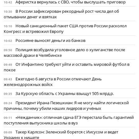
Аферистка вернулась с СВО, чтобы выслушать приговор
10:42
В России зафиксирован рекордный рост числа дел об
10:30
отмывании денег и взятках
Новый санкционный пакет США против России расколол
10:10
Конгресс и встревожил Европу
Россияне выносят деньги из банков
10:02
Полиция возбудила уголовное дело о хулиганстве после
09:50
массовой драки в Челябинске
От Инфантино требуют уйти и оставить мировой футбол в
09:49
покое
Ежегодно 6 августа в России отмечают День
09:43
железнодорожных войск
За Курскую область с Украины взыщут 505 млрд.р.
09:35
Президент Ирана Пезешкиан: Я не могу найти логической
09:24
причины, почему убили наших лидеров и учёных
«Нежданчик»: отличная сдача ЕГЭ перестала быть гарантией
09:11
поступления выпускника школы в вуз
Такер Карлсон: Зеленский борется с Иисусом и ведет
09:09
Украину к нищете