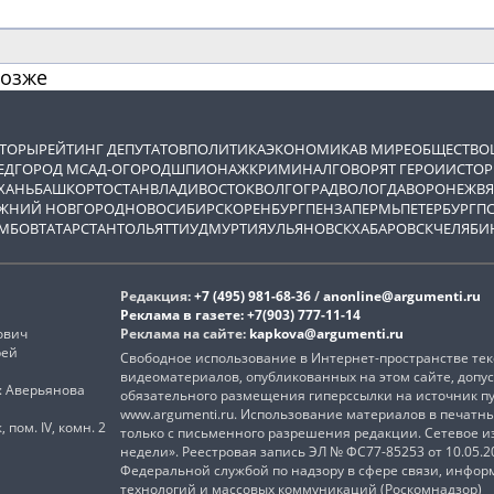
позже
ВТОРЫ
РЕЙТИНГ ДЕПУТАТОВ
ПОЛИТИКА
ЭКОНОМИКА
В МИРЕ
ОБЩЕСТВО
ЕД
ГОРОД М
САД-ОГОРОД
ШПИОНАЖ
КРИМИНАЛ
ГОВОРЯТ ГЕРОИ
ИСТОР
ХАНЬ
БАШКОРТОСТАН
ВЛАДИВОСТОК
ВОЛГОГРАД
ВОЛОГДА
ВОРОНЕЖ
ВЯ
ЖНИЙ НОВГОРОД
НОВОСИБИРСК
ОРЕНБУРГ
ПЕНЗА
ПЕРМЬ
ПЕТЕРБУРГ
П
МБОВ
ТАТАРСТАН
ТОЛЬЯТТИ
УДМУРТИЯ
УЛЬЯНОВСК
ХАБАРОВСК
ЧЕЛЯБИ
Редакция:
+7 (495) 981-68-36
/
anonline@argumenti.ru
Реклама в газете:
+7(903) 777-11-14
ович
Реклама на сайте:
kapkova@argumenti.ru
рей
Свободное использование в Интернет-пространстве текс
видеоматериалов, опубликованных на этом сайте, допус
): Аверьянова
обязательного размещения гиперссылки на источник п
www.argumenti.ru. Использование материалов в печатн
, пом. IV, комн. 2
только с письменного разрешения редакции. Сетевое 
недели». Реестровая запись ЭЛ № ФС77-85253 от 10.05.
Федеральной службой по надзору в сфере связи, инфо
технологий и массовых коммуникаций (Роскомнадзор)