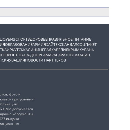
ШОУБИЗ
СПОРТ
ЗДОРОВЬЕ
ПРАВИЛЬНОЕ ПИТАНИЕ
ИЯ
ОБРАЗОВАНИЕ
АРМИЯ
ХАЙТЕК
СКАНДАЛ
СОЦПАКЕТ
ТКА
ИРКУТСК
КАЛИНИНГРАД
КАРЕЛИЯ
КРЫМ
КУБАНЬ
СКОВ
РОСТОВ-НА-ДОНУ
САМАРА
САРАТОВ
САХАЛИН
НСК
ЧУВАШИЯ
НОВОСТИ ПАРТНЕРОВ
тов, фото и
кается при условии
убликации
ых СМИ допускается
издание «Аргументы
2023 выдана
рмационных