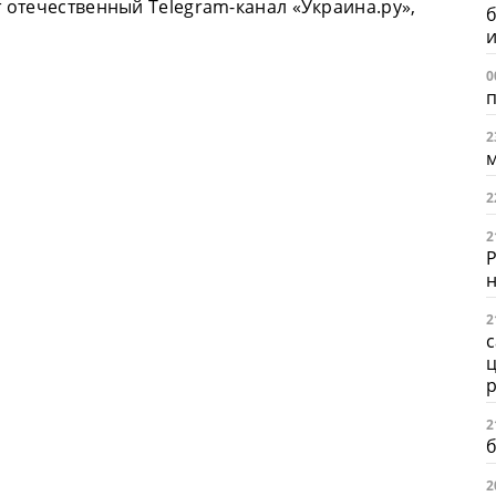
т отечественный Telegram-канал «Украина.ру»,
б
и
0
п
2
2
2
Р
н
2
с
ц
2
б
2