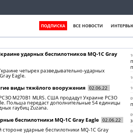
ПОДПИСКА
ВСЕ НОВОСТИ
ИНТЕРВЬ
краине ударных беспилотников MQ-1C Gray
1
п
краине четырех разведывательно-ударных
ray Eagle.
1
угие виды тяжёлого вооружения
02.06.22
1
 РСЗО M270B1 MLRS. США продадут Украине РСЗО
0
le. Польша передаст дополнительные 54 единицы
п
дных гаубиц Zuzana.
0
арные беспилотники MQ-1C Gray Eagle
02.06.22
й стороне ударные беспилотники MQ-1C Gray
0