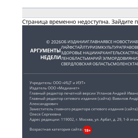
Страница временно недоступна. Зайдите 
© 2026
ОБ ИЗДАНИИ
ГЛАВНАЯ
ВСЕ НОВОСТИ
А
ЛАЙФСТАЙЛ
ТУРИЗМ
КУЛЬТУРА
ПРАВОВ
АРГУМЕНТЫ
ЗДОРОВЬЕ НАЦИИ
АРХАНГЕЛЬСК
АСТРА
НЕДЕЛИ
ЛЕНОБЛАСТЬ
МАРИЙ ЭЛ
МОРДОВИЯ
НИ
СВЕРДЛОВСКАЯ ОБЛАСТЬ
СМОЛЕНСК
ТА
Учредитель: ООО «ИЦТ и ИЭТ»
Издатель ООО «Медианет»
Главный редактор печатной версии Угланов Андрей Иван
Главный редактор сетевого издания (сайта): Вавилов Анд
Александрович
Заместитель главного редактора сетевого издания (сайта
Олеся Сергеевна
Адрес редакции: 119002, г. Москва, ул. Арбат, д. 29, 1-й этаж
Возрастная категория сайта:
18+