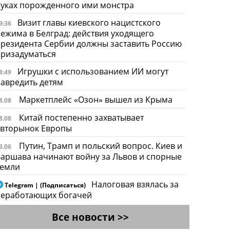
уках порожденного ими монстра
Визит главы киевского нацистского
9:36
ежима в Белград: действия уходящего
резидента Сербии должны заставить Россию
призадуматься
Игрушки с использованием ИИ могут
8:49
авредить детям
Маркетплейс «Озон» вышел из Крыма
8.08
Китай постепенно захватывает
8.08
авторынок Европы
Путин, Трамп и польский вопрос. Киев и
3.06
аршава начинают войну за Львов и спорные
земли
Налоговая взялась за
Telegram | (Подписаться)
неработающих богачей
Все новости >>