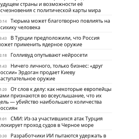
удущем страны и возможности её
счезновения с политической карты мира
Тюрьма может благотворно повлиять на
0:14
сихику человека
В Турции предположили, что Россия
3:43
может применить ядерное оружие
Голливуд опутывают нейросети
2:18
Ничего личного, только бизнес: «друг
1:43
оссии» Эрдоган продает Киеву
аступательное оружие
От слов к делу: как некоторые европейцы
1:20
ами признаются во всеуслышание, что их
ель — убийство наибольшего количества
россиян
СМИ: Из-за участившихся атак Турция
1:01
локирует проход судов в Черное море
Разработчики ИИ пытаются удержать в
0:30