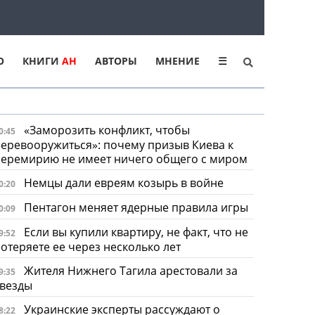
Ю
КНИГИ
АН
АВТОРЫ
МНЕНИЕ
☰
«Заморозить конфликт, чтобы
0:45
еревооружиться»: почему призыв Киева к
перемирию не имеет ничего общего с миром
Немцы дали евреям козырь в войне
0:20
Пентагон меняет ядерные правила игры
0:09
Если вы купили квартиру, не факт, что не
9:52
отеряете ее через несколько лет
Жителя Нижнего Тагила арестовали за
9:35
звезды
Украинские эксперты рассуждают о
8:22