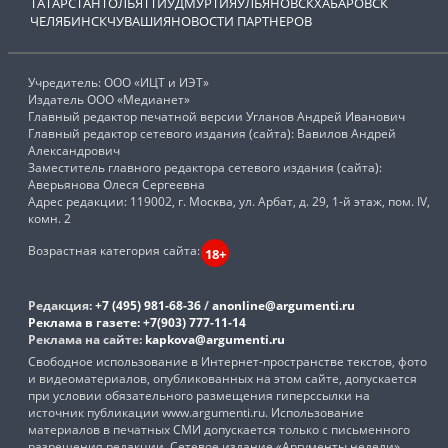
ТАТАРСТАН
ТОЛЬЯТТИ
УДМУРТИЯ
УЛЬЯНОВСК
ХАБАРОВСК
ЧЕЛЯБИНСК
ЧУВАШИЯ
НОВОСТИ ПАРТНЕРОВ
Учредитель: ООО «ИЦТ и ИЭТ»
Издатель ООО «Медианет»
Главный редактор печатной версии Угланов Андрей Иванович
Главный редактор сетевого издания (сайта): Вавилов Андрей
Александрович
Заместитель главного редактора сетевого издания (сайта):
Аверьянова Олеся Сергеевна
Адрес редакции: 119002, г. Москва, ул. Арбат, д. 29, 1-й этаж, пом. IV,
комн. 2
Возрастная категория сайта:
18+
Редакция:
+7 (495) 981-68-36
/
anonline@argumenti.ru
Реклама в газете:
+7(903) 777-11-14
Реклама на сайте:
kapkova@argumenti.ru
Свободное использование в Интернет-пространстве текстов, фото
и видеоматериалов, опубликованных на этом сайте, допускается
при условии обязательного размещения гиперссылки на
источник публикации www.argumenti.ru. Использование
материалов в печатных СМИ допускается только с письменного
разрешения редакции. Сетевое издание «Аргументы недели».