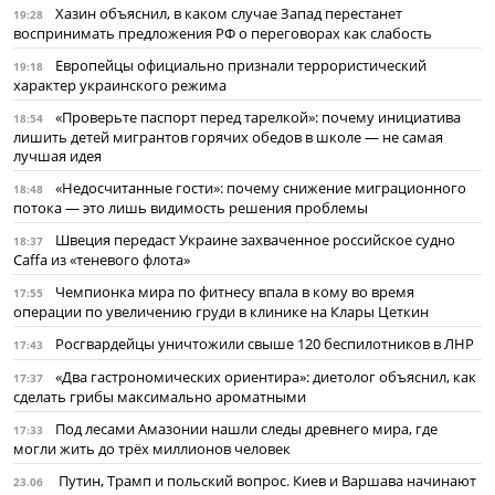
Хазин объяснил, в каком случае Запад перестанет
19:28
воспринимать предложения РФ о переговорах как слабость
Европейцы официально признали террористический
19:18
характер украинского режима
«Проверьте паспорт перед тарелкой»: почему инициатива
18:54
лишить детей мигрантов горячих обедов в школе — не самая
лучшая идея
«Недосчитанные гости»: почему снижение миграционного
18:48
потока — это лишь видимость решения проблемы
Швеция передаст Украине захваченное российское судно
18:37
Caffa из «теневого флота»
Чемпионка мира по фитнесу впала в кому во время
17:55
операции по увеличению груди в клинике на Клары Цеткин
Росгвардейцы уничтожили свыше 120 беспилотников в ЛНР
17:43
«Два гастрономических ориентира»: диетолог объяснил, как
17:37
сделать грибы максимально ароматными
Под лесами Амазонии нашли следы древнего мира, где
17:33
могли жить до трёх миллионов человек
Путин, Трамп и польский вопрос. Киев и Варшава начинают
23.06