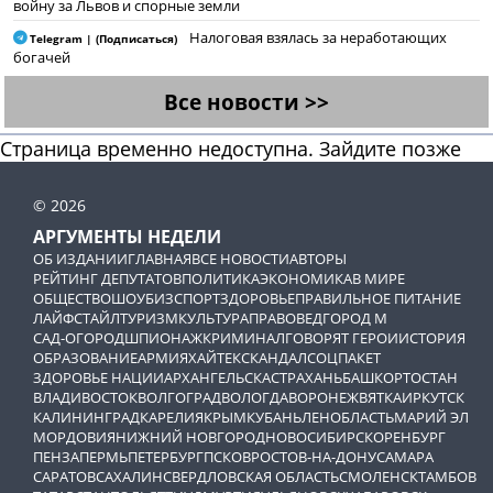
войну за Львов и спорные земли
Налоговая взялась за неработающих
Telegram | (Подписаться)
богачей
Все новости >>
Страница временно недоступна. Зайдите позже
© 2026
АРГУМЕНТЫ НЕДЕЛИ
ОБ ИЗДАНИИ
ГЛАВНАЯ
ВСЕ НОВОСТИ
АВТОРЫ
РЕЙТИНГ ДЕПУТАТОВ
ПОЛИТИКА
ЭКОНОМИКА
В МИРЕ
ОБЩЕСТВО
ШОУБИЗ
СПОРТ
ЗДОРОВЬЕ
ПРАВИЛЬНОЕ ПИТАНИЕ
ЛАЙФСТАЙЛ
ТУРИЗМ
КУЛЬТУРА
ПРАВОВЕД
ГОРОД М
САД-ОГОРОД
ШПИОНАЖ
КРИМИНАЛ
ГОВОРЯТ ГЕРОИ
ИСТОРИЯ
ОБРАЗОВАНИЕ
АРМИЯ
ХАЙТЕК
СКАНДАЛ
СОЦПАКЕТ
ЗДОРОВЬЕ НАЦИИ
АРХАНГЕЛЬСК
АСТРАХАНЬ
БАШКОРТОСТАН
ВЛАДИВОСТОК
ВОЛГОГРАД
ВОЛОГДА
ВОРОНЕЖ
ВЯТКА
ИРКУТСК
КАЛИНИНГРАД
КАРЕЛИЯ
КРЫМ
КУБАНЬ
ЛЕНОБЛАСТЬ
МАРИЙ ЭЛ
МОРДОВИЯ
НИЖНИЙ НОВГОРОД
НОВОСИБИРСК
ОРЕНБУРГ
ПЕНЗА
ПЕРМЬ
ПЕТЕРБУРГ
ПСКОВ
РОСТОВ-НА-ДОНУ
САМАРА
САРАТОВ
САХАЛИН
СВЕРДЛОВСКАЯ ОБЛАСТЬ
СМОЛЕНСК
ТАМБОВ