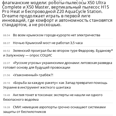
флагманские модели: роботы-пылесосы X50 Ultra
Complete и X50 Master, вертикальный пылесос H15
Pro Heat и беспроводной Z20 AquaCycle Station.
Dreame продолжает играть в первой лиге
инноваций, где комфорт и автономность становятся
стандартом, а не роскошью.
Во всем крымском городе-курорте нет электричества
08:54
Ночью Крымский мост не работал 3,5 часа
08:37
Зеленский проиграл бы во втором туре Федорову, Буданову*
00:52
и Залужному — опрос СОЦИС
«Русские угрозы» украинскими дронами: литовская разведка
22:37
готовит основу для будущей провокации
«Узаконенный» грабёж?!
21:56
«Борьба за каждую ракету»: как Запад превратил помощь
20:10
Украине в инструмент жесткого шантажа
Англия тонет в токсинах: эксперты не нашли ни одного
19:49
безопасного водоёма
СМИ: немецкие аэропорты срочно оснащают системами
19:39
защиты от беспилотников