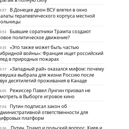
В Донецке дрон ВСУ влетел в окно
9:57
алаты терапевтического корпуса местной
больницы
Бывшие соратники Трампа создают
9:53
овое политическое движение?
«Это также может быть частью
9:35
ибридной войны»: Франция ищет российский
лед в природных пожарах
«Западный рай» оказался мифом: почему
9:17
евушка выбрала для жизни Россию после
вух десятилетий проживания в Канаде
Режиссер Павел Лунгин призвал не
8:05
мотреть в Выборге игровое кино
Путин подписал закон об
7:54
дминистративной ответственности для
цифровых платформ
Путин, Трамп и польский вопрос. Киев и
3.06