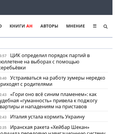
Ю
КНИГИ
АН
АВТОРЫ
МНЕНИЕ
☰
ЦИК определил порядок партий в
3:57
бюллетене на выборах с помощью
жеребьёвки
Устраиваться на работу зумеры нередко
3:40
риходят с родителями
«Гори оно всё синим пламенем»: как
2:43
удебная «гуманность» привела к поджогу
вартиры и нападениям на приставов
Италия устала кормить Украину
2:43
Иранская ракета «Хейбар Шекан»
2:35
олучила передовую навигационную систему,