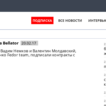
ПОДПИСКА
ВСЕ НОВОСТИ
ИНТЕРВЬ
 Bellator
20.02.17
2
Вадим Немков и Валентин Молдавский,
о Fedor team, подписали контракты с
2
п
2
с
к
2
2
п