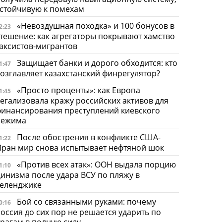
стойчивую к помехам
«Невоздушная походка» и 100 бонусов в
2:23
тешение: как агрегаторы покрывают хамство
аксистов-мигрантов
Защищает банки и дорого обходится: кто
1:47
озглавляет казахстанский финрегулятор?
«Просто проценты»: как Европа
1:45
егализовала кражу российских активов для
инансирования преступлений киевского
режима
После обострения в конфликте США-
1:22
ран мир снова испытывает нефтяной шок
«Против всех атак»: ООН выдала порцию
1:10
инизма после удара ВСУ по пляжу в
Геленджике
Бой со связанными руками: почему
0:16
оссия до сих пор не решается ударить по
рагам в полную силу