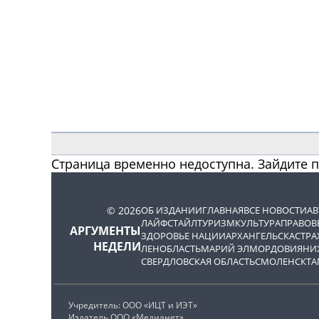
Страница временно недоступна. Зайдите 
© 2026
ОБ ИЗДАНИИ
ГЛАВНАЯ
ВСЕ НОВОСТИ
А
ЛАЙФСТАЙЛ
ТУРИЗМ
КУЛЬТУРА
ПРАВОВ
АРГУМЕНТЫ
ЗДОРОВЬЕ НАЦИИ
АРХАНГЕЛЬСК
АСТРА
НЕДЕЛИ
ЛЕНОБЛАСТЬ
МАРИЙ ЭЛ
МОРДОВИЯ
НИ
СВЕРДЛОВСКАЯ ОБЛАСТЬ
СМОЛЕНСК
ТА
Учредитель: ООО «ИЦТ и ИЭТ»
Издатель ООО «Медианет»