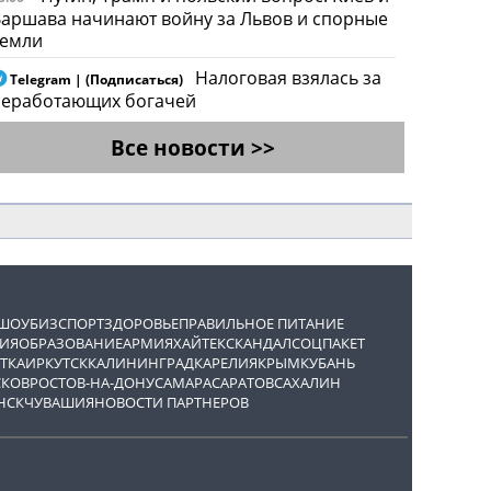
аршава начинают войну за Львов и спорные
земли
Налоговая взялась за
Telegram | (Подписаться)
неработающих богачей
Все новости >>
ШОУБИЗ
СПОРТ
ЗДОРОВЬЕ
ПРАВИЛЬНОЕ ПИТАНИЕ
ИЯ
ОБРАЗОВАНИЕ
АРМИЯ
ХАЙТЕК
СКАНДАЛ
СОЦПАКЕТ
ТКА
ИРКУТСК
КАЛИНИНГРАД
КАРЕЛИЯ
КРЫМ
КУБАНЬ
СКОВ
РОСТОВ-НА-ДОНУ
САМАРА
САРАТОВ
САХАЛИН
НСК
ЧУВАШИЯ
НОВОСТИ ПАРТНЕРОВ