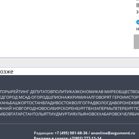
В
позже
ВТОРЫ
РЕЙТИНГ ДЕПУТАТОВ
ПОЛИТИКА
ЭКОНОМИКА
В МИРЕ
ОБЩЕСТВО
ЕД
ГОРОД М
САД-ОГОРОД
ШПИОНАЖ
КРИМИНАЛ
ГОВОРЯТ ГЕРОИ
ИСТОР
ХАНЬ
БАШКОРТОСТАН
ВЛАДИВОСТОК
ВОЛГОГРАД
ВОЛОГДА
ВОРОНЕЖ
ВЯ
ЖНИЙ НОВГОРОД
НОВОСИБИРСК
ОРЕНБУРГ
ПЕНЗА
ПЕРМЬ
ПЕТЕРБУРГ
П
МБОВ
ТАТАРСТАН
ТОЛЬЯТТИ
УДМУРТИЯ
УЛЬЯНОВСК
ХАБАРОВСК
ЧЕЛЯБИ
Редакция:
+7 (495) 981-68-36
/
anonline@argumenti.ru
Реклама в газете:
+7(903) 777-11-14